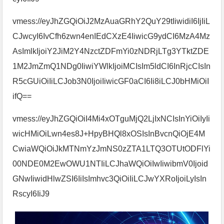
vmess://eyJhZGQiOiJ2MzAuaGRhY2QuY29tIiwidiI6IjIiL
CJwcyI6IvCfh6zwn4enIEdCXzE4IiwicG9ydCI6MzA4Mz
AsImlkIjoiY2JiM2Y4NzctZDFmYi0zNDRjLTg3YTktZDE
1M2JmZmQ1NDg0IiwiYWlkIjoiMCIsIm5ldCI6InRjcCIsIn
R5cGUiOiIiLCJob3N0IjoiIiwicGF0aCI6Ii8iLCJ0bHMiOiI
ifQ==
vmess://eyJhZGQiOiI4Mi4xOTguMjQ2LjIxNCIsInYiOiIyIi
wicHMiOiLwn4es8J+HpyBHQl8xOSIsInBvcnQiOjE4M
CwiaWQiOiJkMTNmYzJmNS0zZTA1LTQ3OTUtODFlYi
00NDE0M2EwOWU1NTIiLCJhaWQiOiIwIiwibmV0Ijoid
GNwIiwidHlwZSI6IiIsImhvc3QiOiIiLCJwYXRoIjoiLyIsIn
RscyI6IiJ9