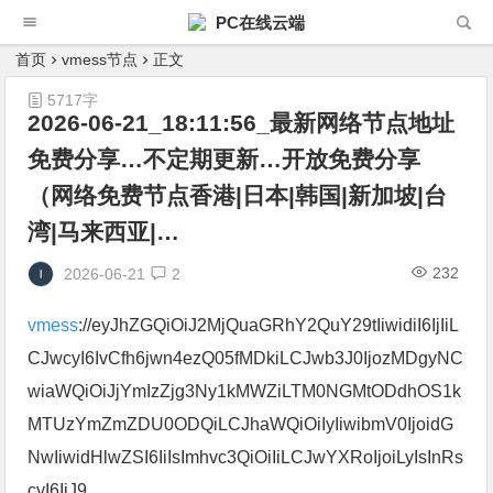
PC在线云端
首页
vmess节点
正文
5717字
2026-06-21_18:11:56_最新网络节点地址
免费分享…不定期更新…开放免费分享
（网络免费节点香港|日本|韩国|新加坡|台
湾|马来西亚|…
232
2026-06-21
2
vmess
://eyJhZGQiOiJ2MjQuaGRhY2QuY29tIiwidiI6IjIiL
CJwcyI6IvCfh6jwn4ezQ05fMDkiLCJwb3J0IjozMDgyNC
wiaWQiOiJjYmIzZjg3Ny1kMWZiLTM0NGMtODdhOS1k
MTUzYmZmZDU0ODQiLCJhaWQiOiIyIiwibmV0IjoidG
NwIiwidHlwZSI6IiIsImhvc3QiOiIiLCJwYXRoIjoiLyIsInRs
cyI6IiJ9