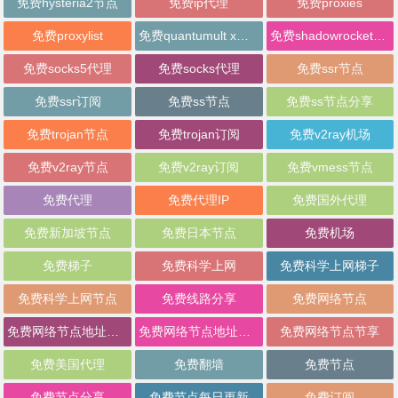
免费hysteria2节点
免费ip代理
免费proxies
免费proxylist
免费quantumult x节点
免费shadowrocket节点
免费socks5代理
免费socks代理
免费ssr节点
免费ssr订阅
免费ss节点
免费ss节点分享
免费trojan节点
免费trojan订阅
免费v2ray机场
免费v2ray节点
免费v2ray订阅
免费vmess节点
免费代理
免费代理IP
免费国外代理
免费新加坡节点
免费日本节点
免费机场
免费梯子
免费科学上网
免费科学上网梯子
免费科学上网节点
免费线路分享
免费网络节点
免费网络节点地址分享
免费网络节点地址批量分享
免费网络节点节享
免费美国代理
免费翻墙
免费节点
免费节点分享
免费节点每日更新
免费订阅