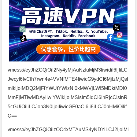
vmess://eyJhZGQiOiI2Ny4yMjAuNzIuMjM3IiwidiI6IjIiLC
JwcyI6IvCfh7rwn4e4VVNfMTE4IiwicG9ydCI6MjIzMjQsI
mlkIjoiMDQ2MjFiYWUtYWIzNi0xMWVjLWI5MDktMDI0
MmFjMTIwMDAyIiwiYWlkIjoiMSIsIm5ldCI6InRjcCIsInR
5cGUiOiIiLCJob3N0IjoiIiwicGF0aCI6Ii8iLCJ0bHMiOiIif
Q==
vmess://eyJhZGQiOiIzOC4xMTAuMS4yNDYiLCJ2IjoiMi