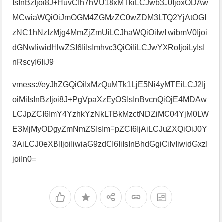
IsInBzIjoi8J+HuvCfh7hVU18xMTkiLCJwb3J0IjoxODAw
MCwiaWQiOiJmOGM4ZGMzZC0wZDM3LTQ2YjAtOGI
zNC1hNzIzMjg4MmZjZmUiLCJhaWQiOiIwIiwibmV0Ijoi
dGNwIiwidHlwZSI6IiIsImhvc3QiOiIiLCJwYXRoIjoiLyIsI
nRscyI6IiJ9
vmess://eyJhZGQiOiIxMzQuMTk1LjE5Ni4yMTEiLCJ2Ij
oiMiIsInBzIjoi8J+PgVpaXzEyOSIsInBvcnQiOjE4MDAw
LCJpZCI6ImY4YzhkYzNkLTBkMzctNDZiMC04YjM0LW
E3MjMyODgyZmNmZSIsImFpZCI6IjAiLCJuZXQiOiJ0Y
3AiLCJ0eXBlIjoiIiwiaG9zdCI6IiIsInBhdGgiOiIvIiwidGxzI
joiIn0=