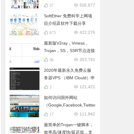
开往Pixiv的直通车！手机/
505,877
37
电脑访问Pixiv，注册浏览一
SoftEther 免费科学上网项
条龙 全平台直连Pixiv 批量
目介绍及软件下载分享
下载P站图片
422,276
673
最新版V2ray，Vmess，
Trojan，SS，SSR节点连接
器免费分享
353,791
36
2020年最新永久免费云服
务器VPS （IBM Clould）申
请，搭建永久免费节点！无
121,421
3
需信用卡，只需一个邮箱，
如何访问国外网站
永久免费部署V2ray科学上
（Google,Facebook,Twitter,Youtube,）?
网！(已修复一键脚本上的
111,842
17
BUG)
最简单的Trojan一键脚本，
效率高/速度快/延迟低，支