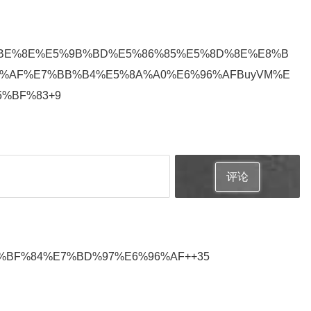
43#%E7%BE%8E%E5%9B%BD%E5%86%85%E5%8D%8E%E8%B
6%AF%E7%BB%B4%E5%8A%A0%E6%96%AFBuyVM%E
%BF%83+9
评论
43#%E4%BF%84%E7%BD%97%E6%96%AF++35