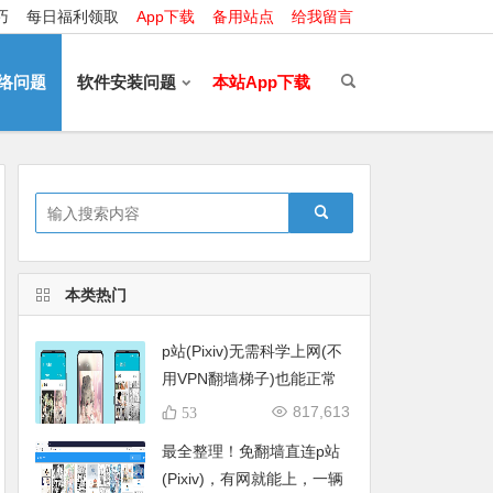
巧
每日福利领取
App下载
备用站点
给我留言
络问题
软件安装问题
本站App下载
本类热门
p站(Pixiv)无需科学上网(不
用VPN翻墙梯子)也能正常
在线打开的方法分享
817,613
53
最全整理！免翻墙直连p站
(Pixiv)，有网就能上，一辆