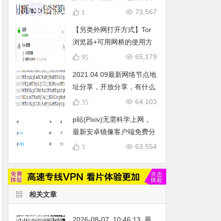
持tls1.3，系统支持
73,567
1
centos7+/debian9+/ubuntu16+
【另类外网打开方式】Tor
(持续更新_20200423)
浏览器+可用网桥的使用方
法及亲测可用网桥推荐
65,179
95
2021.04.09最新网络节点地
址分享，开放分享，有什么
问题可评论区留言给我。
64,103
35
p站(Pixiv)无需科学上网，
最新安卓镜像客户端免费分
享
63,554
3
相关文章
2026-08-07_10:46:13_最