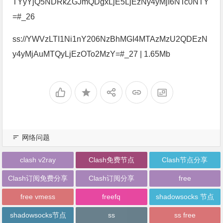
TYyYjQ5NDRkZGJmQDgxLjE5LjEzNy4yMjI6NTc0NTY
=#_26
ss://YWVzLTI1Ni1nY206NzBhMGI4MTAzMzU2QDEzN
y4yMjAuMTQyLjEzOTo2MzY=#_27 | 1.65Mb
网络问题
clash v2ray
Clash免费节点
Clash节点分享
Clash订阅免费分享
Clash订阅分享
free
free vmess
freefq
shadowsocks 节点
shadowsocks节点
ss
ss free