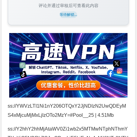
评论并通过审核后可查看此内容
等待解锁...
ss://YWVzLTI1Ni1nY206OTQxY2JjNDIzN2UwQDEyM
S4xMjcuMjMxLjIzOTo2MzY=#Pool__25 | 4.51Mb
ss://Y2hhY2hhMjAtaWV0Zi1wb2x5MTMwNTphNThmY