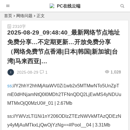
PC在线云端
首页
网络问题
正文
2310字
2025-08-29_09:48:40_最新网络节点地址
免费分享…不定期更新…开放免费分享
（网络免费节点香港|日本|韩国|新加坡|台
湾|马来西亚|…
1,028
2025-08-29
1
ss
://Y2hhY2hhMjAtaWV0Zi1wb2x5MTMwNTo5UnZpT
mE0dHNjamNtQ0I0MDh2TFNnQDQ2LjEwMS4yNDUu
MTMxOjQ0MzU0#_01 | 2.67Mb
ss://YWVzLTI1Ni1nY206ODIzZTEzNWVkMTAzQDEzN
y4yMjAuMTkxLjQwOjYzNg==#Pool__04 | 3.31Mb