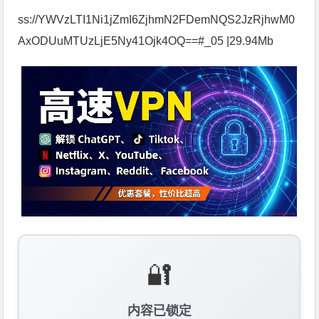
ss://YWVzLTI1Ni1jZmI6ZjhmN2FDemNQS2JzRjhwM0
AxODUuMTUzLjE5Ny41Ojk4OQ==#_05 |29.94Mb
🔐
内容已锁定