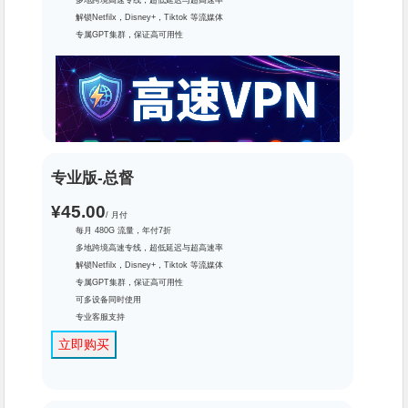
畅想流量包–800G
解锁Netfilx，Disney+，Tiktok 等流媒体
专属GPT集群，保证高可用性
专业版-总督
¥45.00
/ 月付
每月 480G 流量，年付7折
可多设备同时使用
多地跨境高速专线，超低延迟与超高速率
专业客服支持
解锁Netfilx，Disney+，Tiktok 等流媒体
立即购买
专属GPT集群，保证高可用性
可多设备同时使用
专业客服支持
立即购买