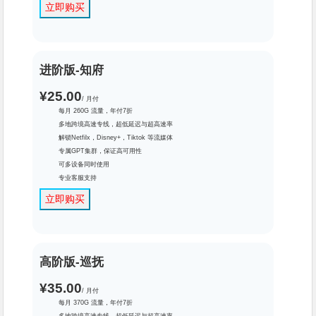
立即购买
进阶版-知府
¥25.00
/ 月付
每月 260G 流量，年付7折
多地跨境高速专线，超低延迟与超高速率
解锁Netfilx，Disney+，Tiktok 等流媒体
专属GPT集群，保证高可用性
可多设备同时使用
专业客服支持
立即购买
文章目录
基础版-县令
高阶版-巡抚
进阶版-知府
高阶版-巡抚
¥35.00
/ 月付
专业版-总督
每月 370G 流量，年付7折
畅想流量包–300G
多地跨境高速专线，超低延迟与超高速率