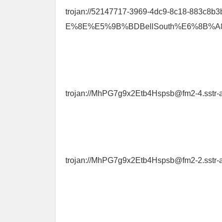
trojan://52147717-3969-4dc9-8c18-883c8b3b
E%8E%E5%9B%BDBellSouth%E6%8B%
trojan://MhPG7g9x2Etb4Hspsb@fm2-4.s
trojan://MhPG7g9x2Etb4Hspsb@fm2-2.s