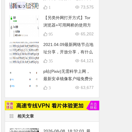
持tls1.3，系统支持
73,575
1
centos7+/debian9+/ubuntu16+
【另类外网打开方式】Tor
(持续更新_20200423)
浏览器+可用网桥的使用方
法及亲测可用网桥推荐
65,202
95
2021.04.09最新网络节点地
址分享，开放分享，有什么
问题可评论区留言给我。
64,121
35
p站(Pixiv)无需科学上网，
最新安卓镜像客户端免费分
享
63,677
3
相关文章
2026-08-08_18:32:03_最