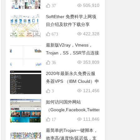
开往Pixiv的直通车！手机/
505,910
37
电脑访问Pixiv，注册浏览一
SoftEther 免费科学上网项
条龙 全平台直连Pixiv 批量
目介绍及软件下载分享
下载P站图片
422,328
673
最新版V2ray，Vmess，
Trojan，SS，SSR节点连接
器免费分享
353,809
36
2020年最新永久免费云服
务器VPS （IBM Clould）申
请，搭建永久免费节点！无
121,456
3
需信用卡，只需一个邮箱，
如何访问国外网站
永久免费部署V2ray科学上
（Google,Facebook,Twitter,Youtube,）?
网！(已修复一键脚本上的
111,846
17
BUG)
最简单的Trojan一键脚本，
效率高/速度快/延迟低，支