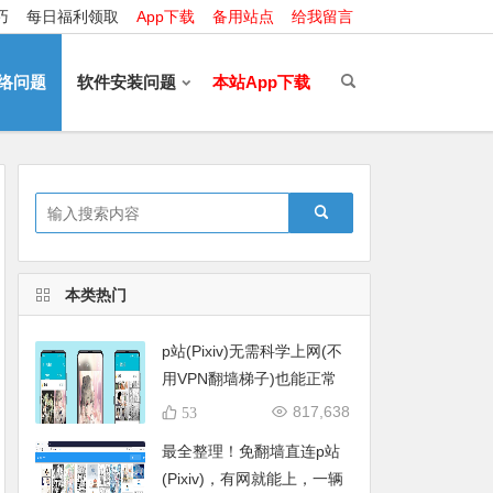
巧
每日福利领取
App下载
备用站点
给我留言
络问题
软件安装问题
本站App下载
本类热门
p站(Pixiv)无需科学上网(不
用VPN翻墙梯子)也能正常
在线打开的方法分享
817,638
53
最全整理！免翻墙直连p站
(Pixiv)，有网就能上，一辆