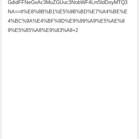
GdidFFNeGxAc3MuZGUuc3NobWF4Lm5ldDoyMTQ3
NA==#%E8%8B%B1%E5%9B%BD%E7%A4%BE%E
4%BC%9A%E4%BF%9D%E9%99%A9%E5%AE%8
9%E5%85%A8%E9%83%A8+2