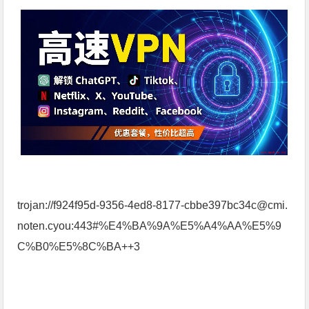
trojan://f924f95d-9356-4ed8-8177-cbbe397bc34c@cmi.
noten.cyou:443#%E4%BA%9A%E5%A4%AA%E5%9
C%B0%E5%8C%BA++3