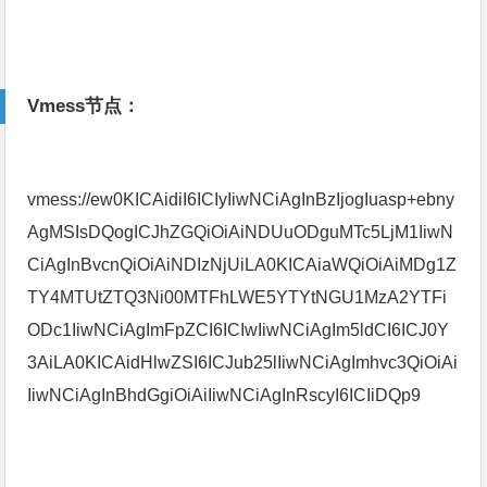
Vmess节点：
vmess://ew0KICAidiI6ICIyIiwNCiAgInBzIjogIuasp+ebny
AgMSIsDQogICJhZGQiOiAiNDUuODguMTc5LjM1IiwN
CiAgInBvcnQiOiAiNDIzNjUiLA0KICAiaWQiOiAiMDg1Z
TY4MTUtZTQ3Ni00MTFhLWE5YTYtNGU1MzA2YTFi
ODc1IiwNCiAgImFpZCI6ICIwIiwNCiAgIm5ldCI6ICJ0Y
3AiLA0KICAidHlwZSI6ICJub25lIiwNCiAgImhvc3QiOiAi
IiwNCiAgInBhdGgiOiAiIiwNCiAgInRscyI6ICIiDQp9