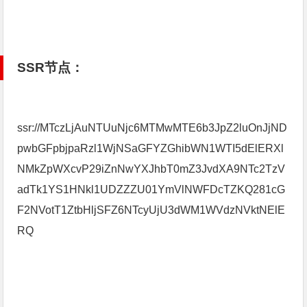
SSR节点：
ssr://MTczLjAuNTUuNjc6MTMwMTE6b3JpZ2luOnJjND
pwbGFpbjpaRzl1WjNSaGFYZGhibWN1WTI5dElERXl
NMkZpWXcvP29iZnNwYXJhbT0mZ3JvdXA9NTc2TzV
adTk1YS1HNkl1UDZZZU01YmVlNWFDcTZKQ281cG
F2NVotT1ZtbHljSFZ6NTcyUjU3dWM1WVdzNVktNElE
RQ