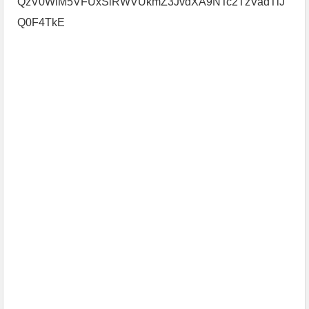
QzV0WlM5VFUxSlRWVUkmZ3JvdXA9NTc2TzVadTlJ
Q0F4TkE