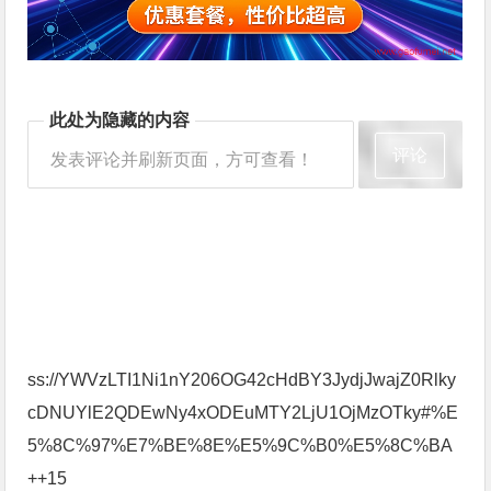
此处为隐藏的内容
评论
发表评论并刷新页面，方可查看！
ss://YWVzLTI1Ni1nY206OG42cHdBY3JydjJwajZ0Rlky
cDNUYlE2QDEwNy4xODEuMTY2LjU1OjMzOTky#%E
5%8C%97%E7%BE%8E%E5%9C%B0%E5%8C%BA
++15