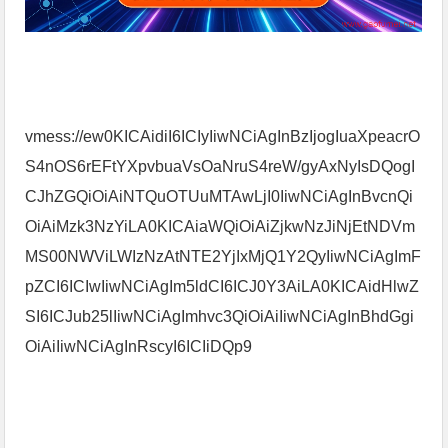
vmess://ew0KICAidiI6ICIyIiwNCiAgInBzIjogIuaXpeacrO
S4nOS6rEFtYXpvbuaVsOaNruS4reW/gyAxNyIsDQogI
CJhZGQiOiAiNTQuOTUuMTAwLjI0IiwNCiAgInBvcnQi
OiAiMzk3NzYiLA0KICAiaWQiOiAiZjkwNzJiNjEtNDVm
MS00NWViLWIzNzAtNTE2YjIxMjQ1Y2QyIiwNCiAgImF
pZCI6ICIwIiwNCiAgIm5ldCI6ICJ0Y3AiLA0KICAidHlwZ
SI6ICJub25lIiwNCiAgImhvc3QiOiAiIiwNCiAgInBhdGgi
OiAiIiwNCiAgInRscyI6ICIiDQp9