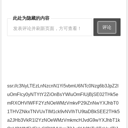
此处为隐藏的内容
评论
发表评论并刷新页面，方可查看！
ssr://c3NyLTEzLnNzcnN1Yi5vbmU6NTc0Nzg6b3JpZ2l
uOmFlcy0yNTYtY2ZiOnBsYWluOmFIUjBjSE02THk5e
mRXOHVlWFF2YzNOeWMzVmkvP29iZnNwYXJhbT0
1THVZNkxTNVUxTlM1ck9vNVlhTU9taDBkSEE2THk5
a2JHb3VkR1l2YzNOeWMzVmkmcHJvdG9wYXJhbT1k