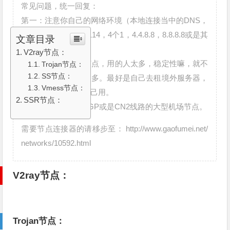
常见问题，统一回复：
第一：注意你自己的网络环境（本地连接当中的DNS，
手动配置一下：4个114，4个1，4.4.8.8，8.8.8.8或是其
文章目录
它公共的DNS。）
V2ray节点：
第二：免费公共的节点，用的人太多，稳定性嘛，就不
Trojan节点：
SS节点：
好说了，不要奢望太多。最好是自己去租境外服务器，
Vmess节点：
然后私自搭建节点自己用。
SSR节点：
第三：可以租用走BGP或是CN2线路的大型机场节点。
需要节点连接器的请移步至： http://www.gaofumei.net/
networks/10592.html
V2ray节点：
Trojan节点：