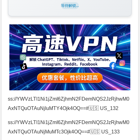
等待解锁...
ss://YWVzLTI1Ni1jZmI6ZjhmN2FDemNQS2JzRjhwM0
AxNTQuOTAuNjIuMTY4Ojk4OQ==#🇺🇸 US_132
ss://YWVzLTI1Ni1jZmI6ZjhmN2FDemNQS2JzRjhwM0
AxNTQuOTAuNjMuMTc3Ojk4OQ==#🇺🇸 US_133