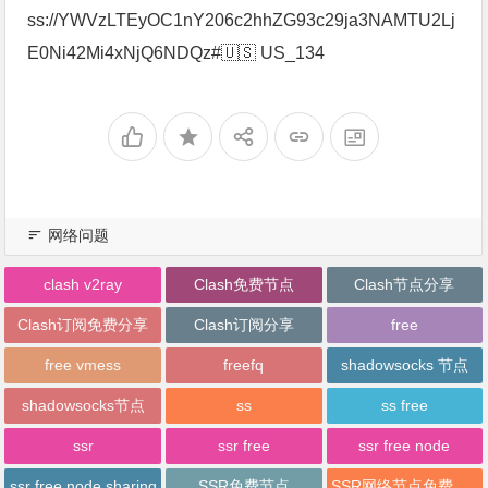
ss://YWVzLTEyOC1nY206c2hhZG93c29ja3NAMTU2Lj
E0Ni42Mi4xNjQ6NDQz#🇺🇸 US_134
网络问题
clash v2ray
Clash免费节点
Clash节点分享
Clash订阅免费分享
Clash订阅分享
free
free vmess
freefq
shadowsocks 节点
shadowsocks节点
ss
ss free
ssr
ssr free
ssr free node
ssr free node sharing
SSR免费节点
SSR网络节点免费分享