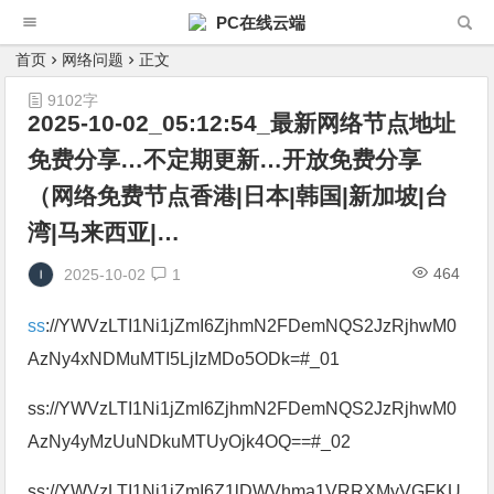
PC在线云端
首页
网络问题
正文
9102字
2025-10-02_05:12:54_最新网络节点地址
免费分享…不定期更新…开放免费分享
（网络免费节点香港|日本|韩国|新加坡|台
湾|马来西亚|…
464
2025-10-02
1
ss
://YWVzLTI1Ni1jZmI6ZjhmN2FDemNQS2JzRjhwM0
AzNy4xNDMuMTI5LjIzMDo5ODk=#_01
ss://YWVzLTI1Ni1jZmI6ZjhmN2FDemNQS2JzRjhwM0
AzNy4yMzUuNDkuMTUyOjk4OQ==#_02
ss://YWVzLTI1Ni1jZmI6Z1lDWVhma1VRRXMyVGFKU