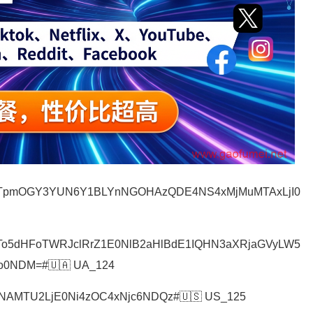
wNTpmOGY3YUN6Y1BLYnNGOHAzQDE4NS4xMjMuMTAxLjI0
NTo5dHFoTWRJclRrZ1E0NlB2aHlBdE1IQHN3aXRjaGVyLW5
zo0NDM=#🇺🇦 UA_124
3NAMTU2LjE0Ni4zOC4xNjc6NDQz#🇺🇸 US_125