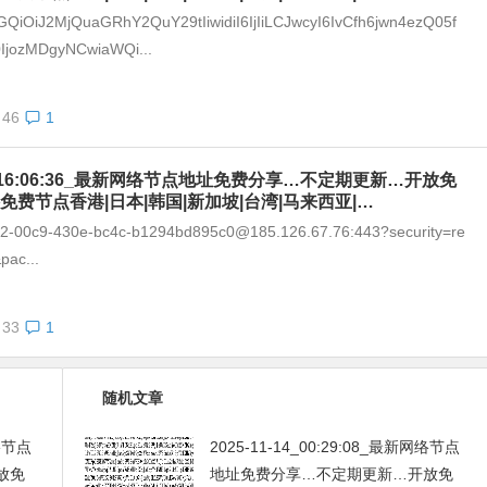
GQiOiJ2MjQuaGRhY2QuY29tIiwidiI6IjIiLCJwcyI6IvCfh6jwn4ezQ05f
IjozMDgyNCwiaWQi...
46
1
-08_16:06:36_最新网络节点地址免费分享…不定期更新…开放免
免费节点香港|日本|韩国|新加坡|台湾|马来西亚|…
292-00c9-430e-bc4c-b1294bd895c0@185.126.67.76:443?security=re
pac...
33
1
随机文章
网络节点
2025-11-14_00:29:08_最新网络节点
放免
地址免费分享…不定期更新…开放免