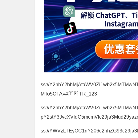
ss://Y2hhY2hhMjAtaWV0Zi1wb2x5MTM
MTo5OTA=#🇹🇷 TR_123
ss://Y2hhY2hhMjAtaWV0Zi1wb2x5MTMw
pY2stY3JvcXVldC5mcmVlc29ja3Mud29ya
ss://YWVzLTEyOC1nY206c2hhZG93c29ja