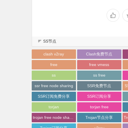
SS节点
clash v2ray
Clash免费节点
free
free vmess
ss
ss free
ssr free node sharing
SSR免费节点
SSR订阅免费分享
SSR订阅分享
torjan
torjan free
trojan free node sharing
Trojan节点分享