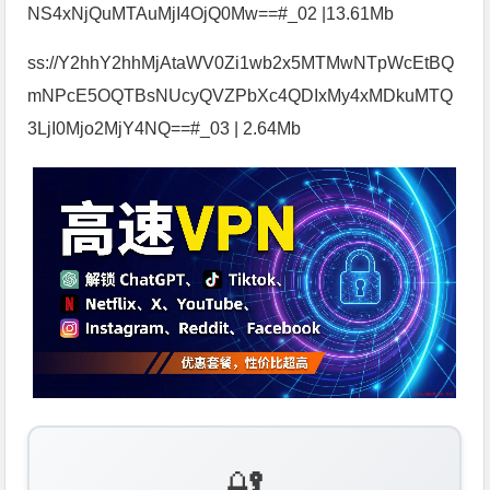
NS4xNjQuMTAuMjI4OjQ0Mw==#_02 |13.61Mb
ss://Y2hhY2hhMjAtaWV0Zi1wb2x5MTMwNTpWcEtBQ
mNPcE5OQTBsNUcyQVZPbXc4QDIxMy4xMDkuMTQ
3LjI0Mjo2MjY4NQ==#_03 | 2.64Mb
🔐