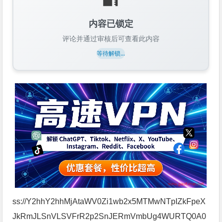
内容已锁定
评论并通过审核后可查看此内容
等待解锁...
ss://Y2hhY2hhMjAtaWV0Zi1wb2x5MTMwNTpIZkFpeX
JkRmJLSnVLSVFrR2p2SnJERmVmbUg4WURTQ0A0