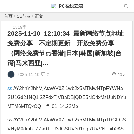
PC在线云端
首页
SS节点
正文
1819字
2025-11-10_12:10:34_最新网络节点地址
免费分享…不定期更新…开放免费分享
（网络免费节点香港|日本|韩国|新加坡|台
湾|马来西亚|…
435
2025-11-10
2
ss
://Y2hhY2hhMjAtaWV0Zi1wb2x5MTMwNTpFYWNa
SU1Gd21NQ1I2ZFdxTjVBaDBjQDE5NC4xMzUuNDYu
MTM6MTQxOQ==#_01 |14.22Mb
ss://Y2hhY2hhMjAtaWV0Zi1wb2x5MTMwNTpTRGFGS
VNyM0dmbTZZa0JTU3JGSUV3d1dqRUVVN1hib0A5