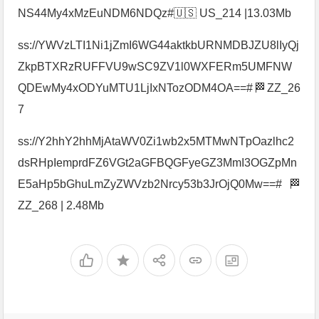
NS44My4xMzEuNDM6NDQz#🇺🇸 US_214 |13.03Mb
ss://YWVzLTI1Ni1jZmI6WG44aktkbURNMDBJZU8lIyQj
ZkpBTXRzRUFFVU9wSC9ZV1l0WXFERm5UMFNW
QDEwMy4xODYuMTU1LjIxNTozODM4OA==#🏁ZZ_26
7
ss://Y2hhY2hhMjAtaWV0Zi1wb2x5MTMwNTpOazlhc2
dsRHpIemprdFZ6VGt2aGFBQGFyeGZ3MmI3OGZpMn
E5aHp5bGhuLmZyZWVzb2Nrcy53b3JrOjQ0Mw==#🏁
ZZ_268 | 2.48Mb