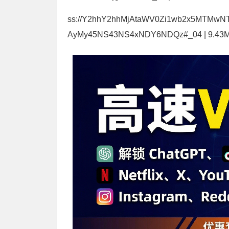
ss://Y2hhY2hhMjAtaWV0Zi1wb2x5MTMw
AyMy45NS43NS4xNDY6NDQz#_04 | 9.43