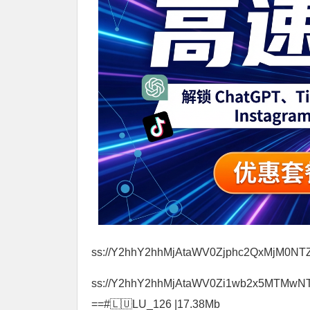
ss://Y2hhY2hhMjAtaWV0Zjphc2QxMjM0
ss://Y2hhY2hhMjAtaWV0Zi1wb2x5MTMwNT
==#🇱🇺LU_126 |17.38Mb