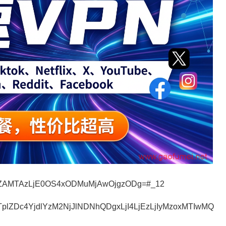
NTZAMTAzLjE0OS4xODMuMjAwOjgzODg=#_12
plZDc4YjdlYzM2NjJlNDNhQDgxLjI4LjEzLjIyMzoxMTIwMQ