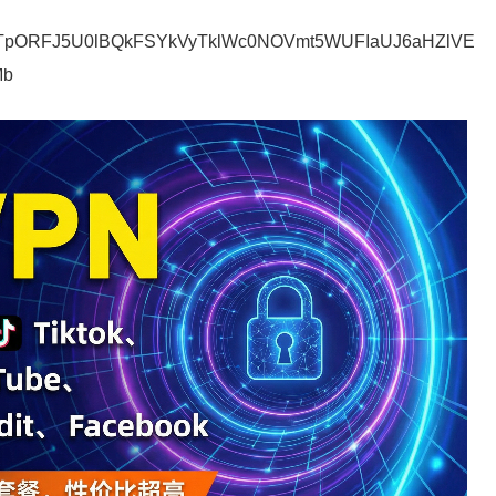
NTpORFJ5U0lBQkFSYkVyTklWc0NOVmt5WUFIaUJ6aHZlVE
Mb