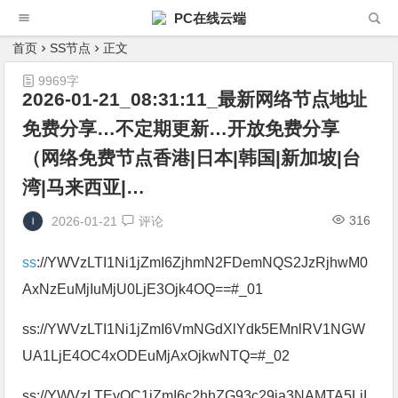
PC在线云端
首页
SS节点
正文
9969字
2026-01-21_08:31:11_最新网络节点地址
免费分享…不定期更新…开放免费分享
（网络免费节点香港|日本|韩国|新加坡|台
湾|马来西亚|…
316
2026-01-21
评论
ss
://YWVzLTI1Ni1jZmI6ZjhmN2FDemNQS2JzRjhwM0
AxNzEuMjIuMjU0LjE3Ojk4OQ==#_01
ss://YWVzLTI1Ni1jZmI6VmNGdXlYdk5EMnlRV1NGW
UA1LjE4OC4xODEuMjAxOjkwNTQ=#_02
ss://YWVzLTEyOC1jZmI6c2hhZG93c29ja3NAMTA5LjI