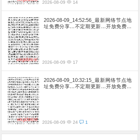
2026-08-09
14
2026-08-09_14:52:56_最新网络节点地
址免费分享…不定期更新…开放免费分
享（网络免费节点香港|日本|韩国|新加
坡|台湾|马来西亚|…
2026-08-09
17
2026-08-09_10:32:15_最新网络节点地
址免费分享…不定期更新…开放免费分
享（网络免费节点香港|日本|韩国|新加
坡|台湾|马来西亚|…
2026-08-09
24
1