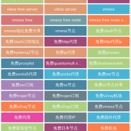
vless free server
vless server
vmess
vmess free
vmess free node
vmess free node sharing
vmess地址免费分享
vmess节点
免费clash节点
免费clash订阅地址
免费http代理
免费http代理ip
免费hysteria2节点
免费ip代理
免费proxies
免费proxylist
免费quantumult x节点
免费shadowrocket节点
免费socks5代理
免费socks代理
免费ssr节点
免费ssr订阅
免费ss节点
免费ss节点分享
免费trojan节点
免费trojan订阅
免费v2ray机场
免费v2ray节点
免费v2ray订阅
免费vmess节点
免费代理
免费代理IP
免费国外代理
免费新加坡节点
免费日本节点
免费机场