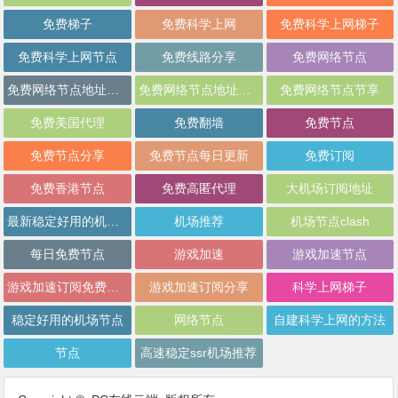
免费梯子
免费科学上网
免费科学上网梯子
免费科学上网节点
免费线路分享
免费网络节点
免费网络节点地址分享
免费网络节点地址批量分享
免费网络节点节享
免费美国代理
免费翻墙
免费节点
免费节点分享
免费节点每日更新
免费订阅
免费香港节点
免费高匿代理
大机场订阅地址
最新稳定好用的机场推荐
机场推荐
机场节点clash
每日免费节点
游戏加速
游戏加速节点
游戏加速订阅免费分享
游戏加速订阅分享
科学上网梯子
稳定好用的机场节点
网络节点
自建科学上网的方法
节点
高速稳定ssr机场推荐