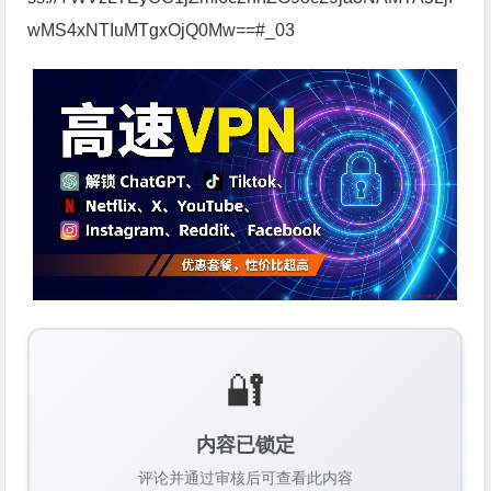
wMS4xNTIuMTgxOjQ0Mw==#_03
🔐
内容已锁定
评论并通过审核后可查看此内容