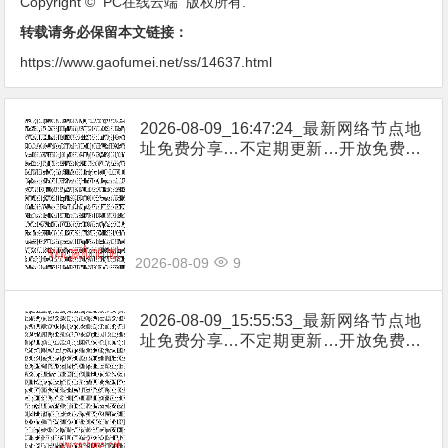
Copyright © PC在线云端 版权所有.
转载请务必保留本文链接：
https://www.gaofumei.net/ss/14637.html
2026-08-09_16:47:24_最新网络节点地
址免费分享…不定期更新…开放免费分
享（网络免费节点香港|日本|韩国|新加
坡|台湾|马来西亚|…
2026-08-09
9
2026-08-09_15:55:53_最新网络节点地
址免费分享…不定期更新…开放免费分
享（网络免费节点香港|日本|韩国|新加
坡|台湾|马来西亚|…