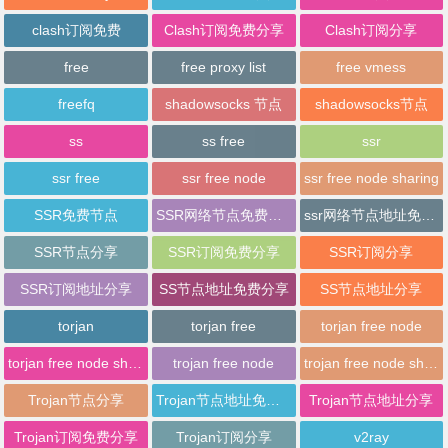
clash订阅免费
Clash订阅免费分享
Clash订阅分享
free
free proxy list
free vmess
freefq
shadowsocks 节点
shadowsocks节点
ss
ss free
ssr
ssr free
ssr free node
ssr free node sharing
SSR免费节点
SSR网络节点免费分享
ssr网络节点地址免费分享
SSR节点分享
SSR订阅免费分享
SSR订阅分享
SSR订阅地址分享
SS节点地址免费分享
SS节点地址分享
torjan
torjan free
torjan free node
torjan free node sharing
trojan free node
trojan free node sharing
Trojan节点分享
Trojan节点地址免费分享
Trojan节点地址分享
Trojan订阅免费分享
Trojan订阅分享
v2ray