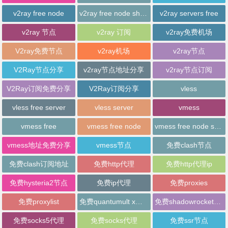
v2ray free node
v2ray free node sharing
v2ray servers free
v2ray 节点
v2ray 订阅
v2ray免费机场
V2ray免费节点
v2ray机场
v2ray节点
V2Ray节点分享
v2ray节点地址分享
v2ray节点订阅
V2Ray订阅免费分享
V2Ray订阅分享
vless
vless free server
vless server
vmess
vmess free
vmess free node
vmess free node sharing
vmess地址免费分享
vmess节点
免费clash节点
免费clash订阅地址
免费http代理
免费http代理ip
免费hysteria2节点
免费ip代理
免费proxies
免费proxylist
免费quantumult x节点
免费shadowrocket节点
免费socks5代理
免费socks代理
免费ssr节点