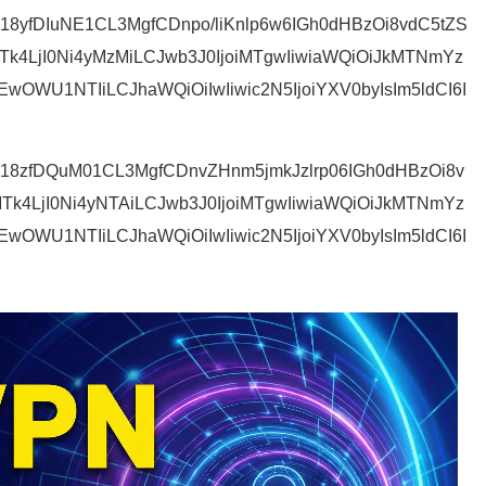
hVU18yfDIuNE1CL3MgfCDnpo/liKnlp6w6IGh0dHBzOi8vdC5tZS
Tk4LjI0Ni4yMzMiLCJwb3J0IjoiMTgwIiwiaWQiOiJkMTNmYz
WU1NTIiLCJhaWQiOiIwIiwic2N5IjoiYXV0byIsIm5ldCI6I
7hVU18zfDQuM01CL3MgfCDnvZHnm5jmkJzlrp06IGh0dHBzOi8v
MTk4LjI0Ni4yNTAiLCJwb3J0IjoiMTgwIiwiaWQiOiJkMTNmYz
WU1NTIiLCJhaWQiOiIwIiwic2N5IjoiYXV0byIsIm5ldCI6I