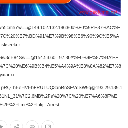
dVo5cmtrYw==@149.102.132.186:80#%F0%9F%87%AC%F
0%7C%20%E7%BD%91%E7%9B%98%E6%90%9C%E5%A
skseeker
NGw3dE84Sw==@154.53.60.197:80#%F0%9F%87%BA%F
0%7C%20%E6%9B%B4%E5%A4%9A%E8%8A%82%E7%8
xiaoxi
NTpRQ1hEeHVEbFRUTUQ3anRnSFVqSW9q@193.29.139.1
B1NL_31%7C2.6MB%2Fs%20%7C%20%E7%A6%8F%E
%2Ft.me%2Ffuliji_Arrest