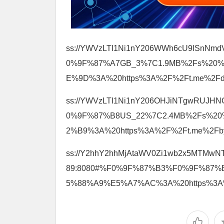
ss://YWVzLTI1Ni1nY206WWh6cU9lSnNm
0%9F%87%A7GB_3%7C1.9MB%2Fs%2
E%9D%3A%20https%3A%2F%2Ft.me%2Fdi
ss://YWVzLTI1Ni1nY206OHJiNTgwRUJH
0%9F%87%B8US_22%7C2.4MB%2Fs%2
2%B9%3A%20https%3A%2F%2Ft.me%2Fby
ss://Y2hhY2hhMjAtaWV0Zi1wb2x5MTMw
89:8080#%F0%9F%87%B3%F0%9F%87%
5%88%A9%E5%A7%AC%3A%20https%3A%2F