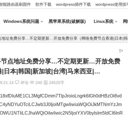
智能路由器刷固件
软件下载
wordpress插件下载
wordpress使用技
Windows系统问题
黑苹果系统(破解版)
Linux系统
网
_最新网络节点地址免费分享…不定期更新…开放免费分享（网络免费节点香港|日本|韩
4_最新网络节点地址免费分享…不定期更新…开放免费
日本|韩国|新加坡|台湾|马来西亚|…
9:21:14
评论
240
24520字
7hVU18xfDIuME1CL3MgfCDmm7TlpJroioLngrk6IGh0dHBzOi8vd
OC4yNDYuOTciLCJwb3J0IjoiMTgwIiwiaWQiOiJkMTNmYzJm
1NTIiLCJhaWQiOiIwIiwic2N5IjoiYXV0byIsIm5ldCI6InR