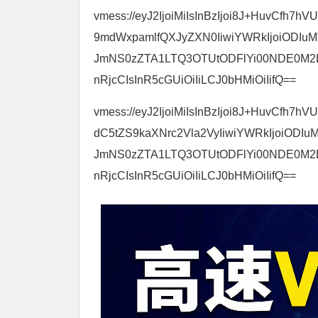
vmess://eyJ2IjoiMiIsInBzIjoi8J+HuvCfh7
9mdWxpamlfQXJyZXN0IiwiYWRkIjoiODIuM
JmNS0zZTA1LTQ3OTUtODFlYi00NDE0M2EwO
nRjcCIsInR5cGUiOiIiLCJ0bHMiOiIifQ==
vmess://eyJ2IjoiMiIsInBzIjoi8J+HuvCfh
dC5tZS9kaXNrc2Vla2VyIiwiYWRkIjoiODIu
JmNS0zZTA1LTQ3OTUtODFlYi00NDE0M2EwO
nRjcCIsInR5cGUiOiIiLCJ0bHMiOiIifQ==