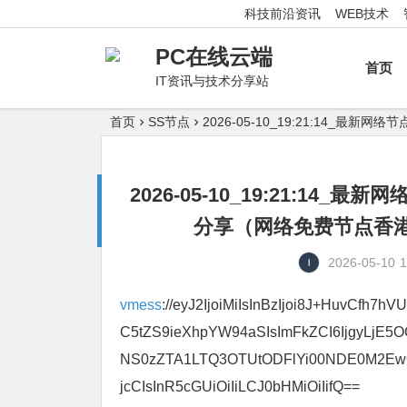
科技前沿资讯
WEB技术
PC在线云端
首页
IT资讯与技术分享站
首页
SS节点
2026-05-10_19:21:14
2026-05-10_19:21:1
分享（网络免费节点香港|
2026-05-10
1
vmess
://eyJ2IjoiMiIsInBzIjoi8J+HuvCfh
C5tZS9ieXhpYW94aSIsImFkZCI6IjgyLjE5
NS0zZTA1LTQ3OTUtODFlYi00NDE0M2EwOWU
jcCIsInR5cGUiOiIiLCJ0bHMiOiIifQ==