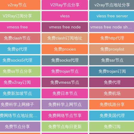
v2ray节点
V2Ray节点分享
v2ray节点地址分享
V2Ray订阅分享
vless
vless free server
vmess free
vmess free node
vmess free node sharing
免费clash节点
免费clash订阅地址
免费http代理
免费ip代理
免费proxies
免费proxylist
免费socks5代理
免费socks代理
免费ssr节点
免费ss节点分享
免费trojan节点
免费trojan订阅
免费v2ray订阅
免费vmess节点
免费代理
免费新加坡节点
免费日本节点
免费机场
免费科学上网梯子
免费科学上网节点
免费线路分享
免费网络节点地址批量分享
免费网络节点节享
免费美国代理
免费节点分享
免费节点每日更新
免费订阅