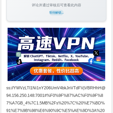
评论并通过审核后可查看此内容
等待解锁...
ss://YWVzLTI1Ni1nY206UmV4bkJnVTdFVjVBRHhH@
94.156.250.148:7001#%F0%9F%87%AC%F0%9F%8
7%A7GB_4%7C1.5MB%2Fs%20%7C%20%E7%BD%
91%E7%9B%98%E6%90%9C%E5%AE%9D%3A%20