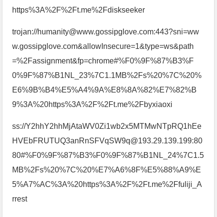
https%3A%2F%2Ft.me%2Fdiskseeker
trojan://humanity@www.gossipglove.com:443?sni=ww
w.gossipglove.com&allowInsecure=1&type=ws&path
=%2Fassignment&fp=chrome#%F0%9F%87%B3%F
0%9F%87%B1NL_23%7C1.1MB%2Fs%20%7C%20%
E6%9B%B4%E5%A4%9A%E8%8A%82%E7%82%B
9%3A%20https%3A%2F%2Ft.me%2Fbyxiaoxi
ss://Y2hhY2hhMjAtaWV0Zi1wb2x5MTMwNTpRQ1hEe
HVEbFRUTUQ3anRnSFVqSW9q@193.29.139.199:80
80#%F0%9F%87%B3%F0%9F%87%B1NL_24%7C1.5
MB%2Fs%20%7C%20%E7%A6%8F%E5%88%A9%E
5%A7%AC%3A%20https%3A%2F%2Ft.me%2Ffuliji_A
rrest