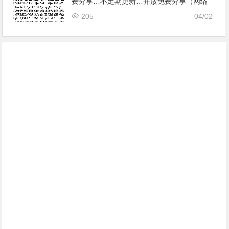
费分享…不定期更新…开放免费分享（网络
免费节点香港|日本|韩国|新加坡|台湾|马来西
205
04/02
亚|…