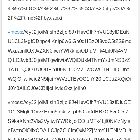
4%9A%E8%8A%82%E7%82%B9%3A%20https%3A%
2F%2Ft.me%2Fbyxiaoxi
vmess
://eyJ2IjoiMiIsInBzIjoi8J+HuvCfh7hVU18yfDEuN
U1CL3MgfCDnpo/liKnlp6w6IGh0dHBzOi8vdC5tZS9md
WxpamlfQXJyZXN0IiwiYWRkIjoiODIuMTk4LjI0Ni4yMT
QiLCJwb3J0IjoiMTgwIiwiaWQiOiJkMTNmYzJmNS0zZ
TA1LTQ3OTUtODFlYi00NDE0M2EwOWU1NTIiLCJha
WQiOiIwIiwic2N5IjoiYWVzLTEyOC1nY20iLCJuZXQiOi
J0Y3AiLCJ0eXBlIjoiIiwidGxzIjoiIn0=
vmess://eyJ2IjoiMiIsInBzIjoi8J+HuvCfh7hVU18zfDIuOE
1CL3MgfCDnvZHnm5jmkJzlrp06IGh0dHBzOi8vdC5tZ
S9kaXNrc2Vla2VyIiwiYWRkIjoiODIuMTk4LjI0Ni4zNyIsI
nBvcnQiOiIxODAiLCJpZCI6ImQxM2ZjMmY1LTNlMDUt
NDc5NS04MWViLTQ0MTQzYTA5ZTU1MiIsImFpZCI6Ij