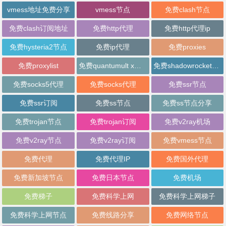
vmess地址免费分享
vmess节点
免费clash节点
免费clash订阅地址
免费http代理
免费http代理ip
免费hysteria2节点
免费ip代理
免费proxies
免费proxylist
免费quantumult x节点
免费shadowrocket节点
免费socks5代理
免费socks代理
免费ssr节点
免费ssr订阅
免费ss节点
免费ss节点分享
免费trojan节点
免费trojan订阅
免费v2ray机场
免费v2ray节点
免费v2ray订阅
免费vmess节点
免费代理
免费代理IP
免费国外代理
免费新加坡节点
免费日本节点
免费机场
免费梯子
免费科学上网
免费科学上网梯子
免费科学上网节点
免费线路分享
免费网络节点