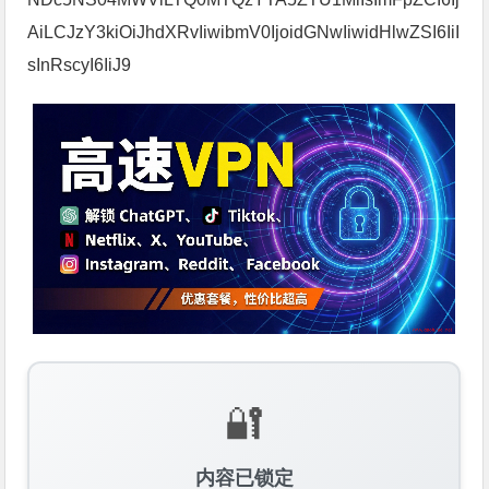
AiLCJzY3kiOiJhdXRvIiwibmV0IjoidGNwIiwidHlwZSI6IiI
sInRscyI6IiJ9
🔐
内容已锁定