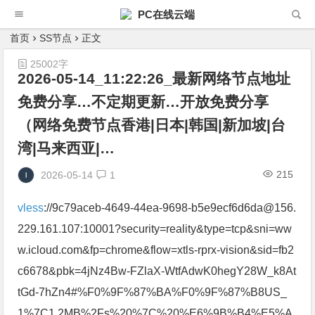
PC在线云端
首页
SS节点
正文
25002字
2026-05-14_11:22:26_最新网络节点地址
免费分享…不定期更新…开放免费分享
（网络免费节点香港|日本|韩国|新加坡|台
湾|马来西亚|…
215
2026-05-14
1
vless
://9c79aceb-4649-44ea-9698-b5e9ecf6d6da@156.
229.161.107:10001?security=reality&type=tcp&sni=ww
w.icloud.com&fp=chrome&flow=xtls-rprx-vision&sid=fb2
c6678&pbk=4jNz4Bw-FZlaX-WtfAdwK0hegY28W_k8At
tGd-7hZn4#%F0%9F%87%BA%F0%9F%87%B8US_
1%7C1.2MB%2Fs%20%7C%20%E6%9B%B4%E5%A