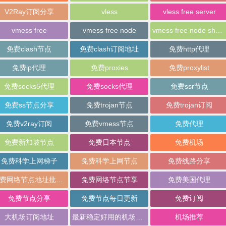
V2Ray订阅分享
vless
vless free server
vmess free
vmess free node
vmess free node sharing
免费clash节点
免费clash订阅地址
免费http代理
免费ip代理
免费proxies
免费proxylist
免费socks5代理
免费socks代理
免费ssr节点
免费ss节点分享
免费trojan节点
免费trojan订阅
免费v2ray订阅
免费vmess节点
免费代理
免费新加坡节点
免费日本节点
免费机场
免费科学上网梯子
免费科学上网节点
免费线路分享
免费网络节点地址批量分享
免费网络节点节享
免费美国代理
免费节点分享
免费节点每日更新
免费订阅
大机场订阅地址
最新稳定好用的机场推荐
机场推荐