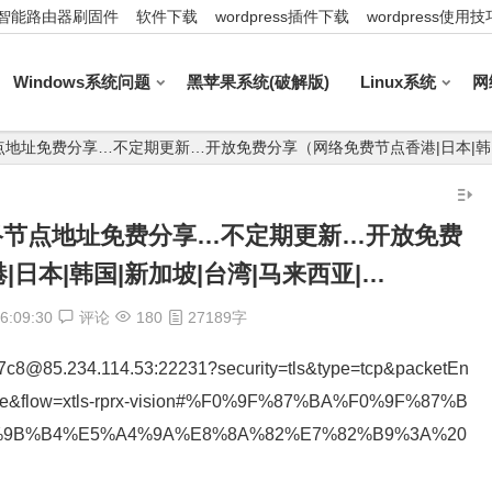
智能路由器刷固件
软件下载
wordpress插件下载
wordpress使用技
Windows系统问题
黑苹果系统(破解版)
Linux系统
网
_最新网络节点地址免费分享…不定期更新…开放免费分享（网络免费节点香港|日本|韩
0_最新网络节点地址免费分享…不定期更新…开放免费
日本|韩国|新加坡|台湾|马来西亚|…
6:09:30
评论
180
27189字
97c8@85.234.114.53:22231?security=tls&type=tcp&packetEn
rome&flow=xtls-rprx-vision#%F0%9F%87%BA%F0%9F%87%B
6%9B%B4%E5%A4%9A%E8%8A%82%E7%82%B9%3A%20