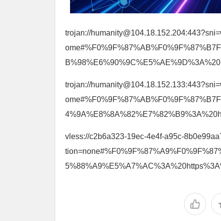
trojan://humanity@104.18.152.204:443?sn
ome#%F0%9F%87%AB%F0%9F%87%B7F
B%98%E6%90%9C%E5%AE%9D%3A%20htt
trojan://humanity@104.18.152.133:443?sn
ome#%F0%9F%87%AB%F0%9F%87%B7F
4%9A%E8%8A%82%E7%82%B9%3A%20htt
vless://c2b6a323-19ec-4e4f-a95c-8b0e99a
tion=none#%F0%9F%87%A9%F0%9F%8
5%88%A9%E5%A7%AC%3A%20https%3A%2F