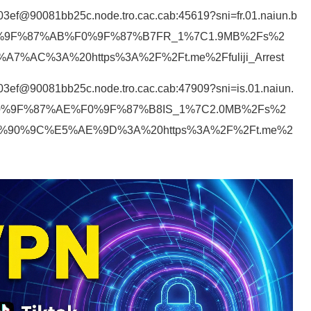
03ef@90081bb25c.node.tro.cac.cab:45619?sni=fr.01.naiun.b
cp#%F0%9F%87%AB%F0%9F%87%B7FR_1%7C1.9MB%2Fs%2
AC%3A%20https%3A%2F%2Ft.me%2Ffuliji_Arrest
03ef@90081bb25c.node.tro.cac.cab:47909?sni=is.01.naiun.
tcp#%F0%9F%87%AE%F0%9F%87%B8IS_1%7C2.0MB%2Fs%2
90%9C%E5%AE%9D%3A%20https%3A%2F%2Ft.me%2