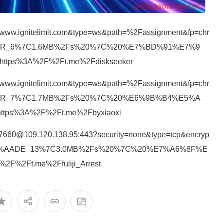
i=www.ignitelimit.com&type=ws&path=%2Fassignment&fp=chr
R_6%7C1.6MB%2Fs%20%7C%20%E7%BD%91%E7%9
ps%3A%2F%2Ft.me%2Fdiskseeker
i=www.ignitelimit.com&type=ws&path=%2Fassignment&fp=chr
R_7%7C1.7MB%2Fs%20%7C%20%E6%9B%B4%E5%A
ps%3A%2F%2Ft.me%2Fbyxiaoxi
a7660@109.120.138.95:443?security=none&type=tcp&encryp
7%AADE_13%7C3.0MB%2Fs%20%7C%20%E7%A6%8F%E
%2Ft.me%2Ffuliji_Arrest