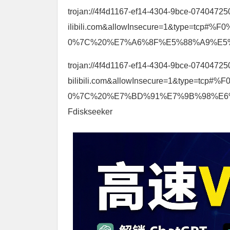
trojan://4f4d1167-ef14-4304-9bce-07404725
ilibili.com&allowInsecure=1&type=t
0%7C%20%E7%A6%8F%E5%88%A9%E5%A7%
trojan://4f4d1167-ef14-4304-9bce-07404725
bilibili.com&allowInsecure=1&type=
0%7C%20%E7%BD%91%E7%9B%98%E6%
Fdiskseeker