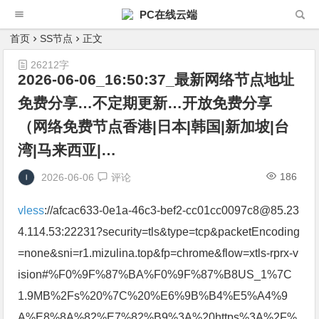
PC在线云端
首页
SS节点
正文
26212字
2026-06-06_16:50:37_最新网络节点地址
免费分享…不定期更新…开放免费分享
（网络免费节点香港|日本|韩国|新加坡|台
湾|马来西亚|…
186
2026-06-06
评论
vless
://afcac633-0e1a-46c3-bef2-cc01cc0097c8@85.23
4.114.53:22231?security=tls&type=tcp&packetEncoding
=none&sni=r1.mizulina.top&fp=chrome&flow=xtls-rprx-v
ision#%F0%9F%87%BA%F0%9F%87%B8US_1%7C
1.9MB%2Fs%20%7C%20%E6%9B%B4%E5%A4%9
A%E8%8A%82%E7%82%B9%3A%20https%3A%2F%