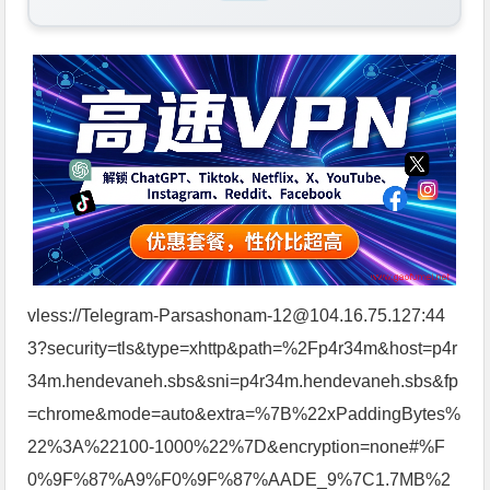
vless://Telegram-Parsashonam-12@104.16.75.127:44
3?security=tls&type=xhttp&path=%2Fp4r34m&host=p4r
34m.hendevaneh.sbs&sni=p4r34m.hendevaneh.sbs&fp
=chrome&mode=auto&extra=%7B%22xPaddingBytes%
22%3A%22100-1000%22%7D&encryption=none#%F
0%9F%87%A9%F0%9F%87%AADE_9%7C1.7MB%2