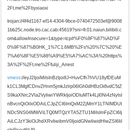
2Ft.me%2Fbyxiaoxi
trojan://4f4d1167-ef14-4304-9bce-0740472503ef@9008
1bb25c.node.tro.cac.cab:45619?sni=fr.01.naiun.bilibili.c
om&allowInsecure=1&type=tcp#%F0%9F%87%AD%F
0%9F%87%B0HK_1%7C1.6MB%2Fs%20%7C%20%E
7%A6%8F%E5%88%A9%E5%A7%AC%3A%20https%
3A%2F%2Ft.me%2Ffuliji_Arrest
vmess
://eyJ2IjoiMiIsInBzIjoi8J+HuvCfh7hVU18yfDEuM
k1CL3MgfCDnvZHnm5jmkJzlrp06IGh0dHBzOi8vdC5tZ
S9kaXNrc2Vla2VyIiwiYWRkIjoiODIuMTk4LjI0Ni4zNyIsI
nBvcnQiOiIxODAiLCJpZCI6ImQxM2ZjMmY1LTNlMDUt
NDc5NS04MWViLTQ0MTQzYTA5ZTU1MiIsImFpZCI6Ij
AiLCJzY3kiOiJhdXRvIiwibmV0IjoidGNwIiwidHlwZSI6IiI
sInRscyI6IiJ9