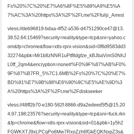
Fs%20%7C%20%E7%A6%8F%E5%88%A9%E5%A
7%AC%3A%20https%3A%2F%2Ft.me%2Ffuliji_Arrest
vless://deb96819-bdaa-4f52-a536-d4751290ce47@13.
38.52.64:15469?security=reality&type=tcp&sni=yahoo.c
om&fp=chrome&flow=xtls-rprx-vision&sid=0f8d9583dd3
32274&pbk=Mr1b8zNNR1uPtf8dgfze_kBJbaVimS0NhJ
L0ff_2qm4&encryption=none#%F0%9F%87%AB%F0%
9F%87%B7FR_5%7C1.6MB%2Fs%20%7C%20%E7%
BD%91%E7%9B%98%E6%90%9C%E5%AE%9D%3
A%20https%3A%2F%2Ft.me%2Fdiskseeker
vless://48ff2b70-e180-582f-8866-d9a2edeed5f5@15.20
4.97.198:23576?security=reality&type=tcp&sni=fuck.rkn
&fp=chrome&flow=xtls-rprx-vision&sid=01&pbk=1y5h2
FGWKXTJ9xLPCqPo6Mw7RxoZzh6fGkEQKNxpZ3s&