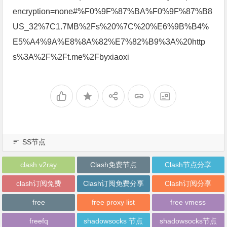
encryption=none#%F0%9F%87%BA%F0%9F%87%B8
US_32%7C1.7MB%2Fs%20%7C%20%E6%9B%B4%
E5%A4%9A%E8%8A%82%E7%82%B9%3A%20http
s%3A%2F%2Ft.me%2Fbyxiaoxi
SS节点
clash v2ray
Clash免费节点
Clash节点分享
clash订阅免费
Clash订阅免费分享
Clash订阅分享
free
free proxy list
free vmess
freefq
shadowsocks 节点
shadowsocks节点