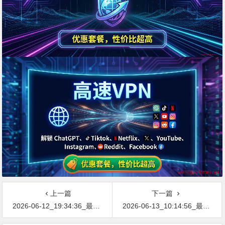
上一篇
下一篇
2026-06-12_19:34:36_最新网络节点地址免费分享…不定期更新…开放免费分享（网络免费节点香港|日本|韩国|新加坡|台湾|马来西亚|…
2026-06-13_10:14:56_最新网络节点地址免费分享…不定期更新…开放免费分享（网络免费节点香港|日本|韩国|新加坡|台湾|马来西亚|…