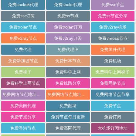
免费socks5代理
免费socks代理
免费ssr节点
免费ssr订阅
免费ss节点
免费ss节点分享
免费trojan节点
免费trojan订阅
免费v2ray机场
免费v2ray节点
免费v2ray订阅
免费vmess节点
免费代理
免费代理IP
免费国外代理
免费新加坡节点
免费日本节点
免费机场
免费梯子
免费科学上网
免费科学上网梯子
免费科学上网节点
免费线路分享
免费网络节点
免费网络节点地址分享
免费网络节点地址批量分享
免费网络节点节享
免费美国代理
免费翻墙
免费节点
免费节点分享
免费节点每日更新
免费订阅
免费香港节点
免费高匿代理
大机场订阅地址