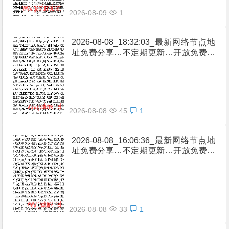
2026-08-09
1
2026-08-08_18:32:03_最新网络节点地
址免费分享…不定期更新…开放免费分
享（网络免费节点香港|日本|韩国|新加
坡|台湾|马来西亚|…
2026-08-08
45
1
2026-08-08_16:06:36_最新网络节点地
址免费分享…不定期更新…开放免费分
享（网络免费节点香港|日本|韩国|新加
坡|台湾|马来西亚|…
2026-08-08
33
1