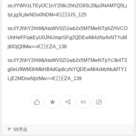
ss://YWVzLTEyOC1nY206c2hhZG93c29ja3NAMTQ5Lj
IyLjg3LjIwNDo0NDM=#🇺🇸US_125
ss://Y2hhY2hhMjAtaWV0Zi1wb2x5MTMwNTphZHVCO
UhHeFFIakEyU0JNUmprSFg2QDEwMi4zNy4xNTYuM
jI0OjQ0Mw==#🇿🇦ZA_138
ss://Y2hhY2hhMjAtaWV0Zi1wb2x5MTMwNTpYc3k4T3
g0eU9WM3hMbHB4dGp6czNYQDEwMi4xMzMuMTY1
LjE2MDoxNjIzMw==#🇿🇦ZA_139
SS节点