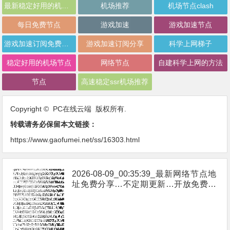
最新稳定好用的机场推荐
机场推荐
机场节点clash
每日免费节点
游戏加速
游戏加速节点
游戏加速订阅免费分享
游戏加速订阅分享
科学上网梯子
稳定好用的机场节点
网络节点
自建科学上网的方法
节点
高速稳定ssr机场推荐
Copyright © PC在线云端 版权所有.
转载请务必保留本文链接：
https://www.gaofumei.net/ss/16303.html
2026-08-09_00:35:39_最新网络节点地
址免费分享…不定期更新…开放免费分
享（网络免费节点香港|日本|韩国|新加
坡|台湾|马来西亚|…