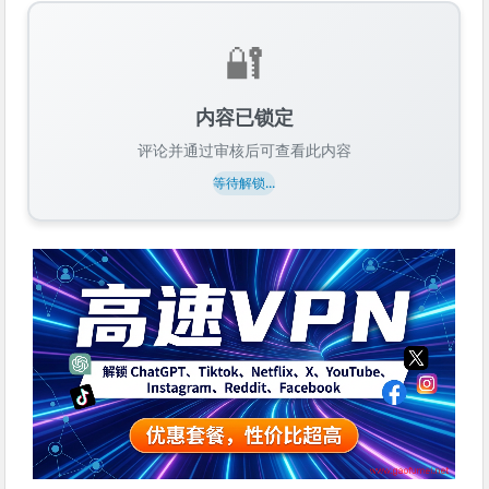
🔐
内容已锁定
评论并通过审核后可查看此内容
等待解锁...