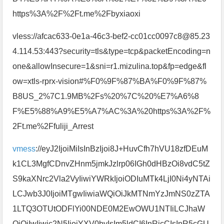
https%3A%2F%2Ft.me%2Fbyxiaoxi
vless://afcac633-0e1a-46c3-bef2-cc01cc0097c8@85.23
4.114.53:443?security=tls&type=tcp&packetEncoding=n
one&allowInsecure=1&sni=r1.mizulina.top&fp=edge&fl
ow=xtls-rprx-vision#%F0%9F%87%BA%F0%9F%87%
B8US_2%7C1.9MB%2Fs%20%7C%20%E7%A6%8
F%E5%88%A9%E5%A7%AC%3A%20https%3A%2F%
2Ft.me%2Ffuliji_Arrest
vmess
://eyJ2IjoiMiIsInBzIjoi8J+HuvCfh7hVU18zfDEuM
k1CL3MgfCDnvZHnm5jmkJzlrp06IGh0dHBzOi8vdC5tZ
S9kaXNrc2Vla2VyIiwiYWRkIjoiODIuMTk4LjI0Ni4yNTAi
LCJwb3J0IjoiMTgwIiwiaWQiOiJkMTNmYzJmNS0zZTA
1LTQ3OTUtODFlYi00NDE0M2EwOWU1NTIiLCJhaW
QiOiIwIiwic2N5IjoiYXV0byIsIm5ldCI6InRjcCIsInR5cGU