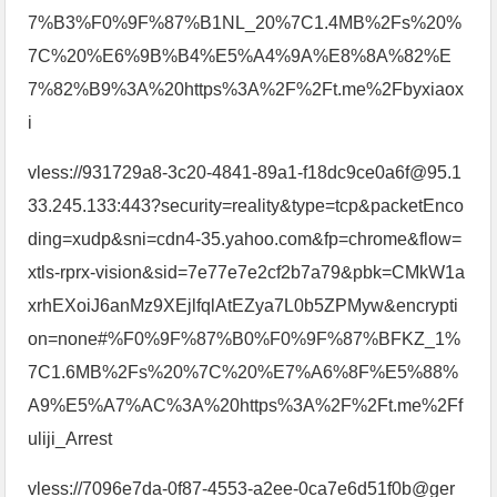
7%B3%F0%9F%87%B1NL_20%7C1.4MB%2Fs%20%
7C%20%E6%9B%B4%E5%A4%9A%E8%8A%82%E
7%82%B9%3A%20https%3A%2F%2Ft.me%2Fbyxiaox
i
vless://931729a8-3c20-4841-89a1-f18dc9ce0a6f@95.1
33.245.133:443?security=reality&type=tcp&packetEnco
ding=xudp&sni=cdn4-35.yahoo.com&fp=chrome&flow=
xtls-rprx-vision&sid=7e77e7e2cf2b7a79&pbk=CMkW1a
xrhEXoiJ6anMz9XEjlfqlAtEZya7L0b5ZPMyw&encrypti
on=none#%F0%9F%87%B0%F0%9F%87%BFKZ_1%
7C1.6MB%2Fs%20%7C%20%E7%A6%8F%E5%88%
A9%E5%A7%AC%3A%20https%3A%2F%2Ft.me%2Ff
uliji_Arrest
vless://7096e7da-0f87-4553-a2ee-0ca7e6d51f0b@ger