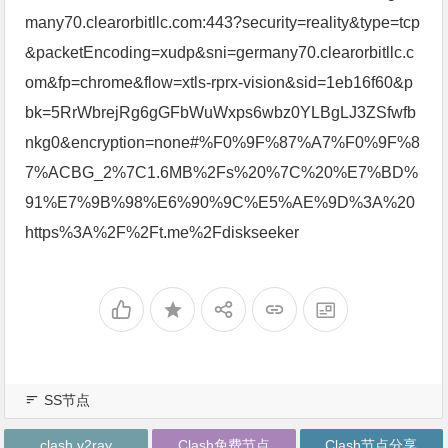
many70.clearorbitllc.com:443?security=reality&type=tcp
&packetEncoding=xudp&sni=germany70.clearorbitllc.c
om&fp=chrome&flow=xtls-rprx-vision&sid=1eb16f60&p
bk=5RrWbrejRg6gGFbWuWxps6wbz0YLBgLJ3ZSfwfb
nkg0&encryption=none#%F0%9F%87%A7%F0%9F%8
7%ACBG_2%7C1.6MB%2Fs%20%7C%20%E7%BD%
91%E7%9B%98%E6%90%9C%E5%AE%9D%3A%20
https%3A%2F%2Ft.me%2Fdiskseeker
SS节点
clash v2ray
Clash免费节点
Clash节点分享