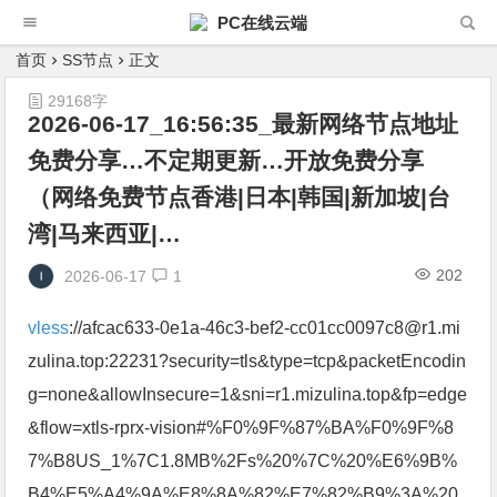
PC在线云端
首页
SS节点
正文
29168字
2026-06-17_16:56:35_最新网络节点地址
免费分享…不定期更新…开放免费分享
（网络免费节点香港|日本|韩国|新加坡|台
湾|马来西亚|…
202
2026-06-17
1
vless
://afcac633-0e1a-46c3-bef2-cc01cc0097c8@r1.mi
zulina.top:22231?security=tls&type=tcp&packetEncodin
g=none&allowInsecure=1&sni=r1.mizulina.top&fp=edge
&flow=xtls-rprx-vision#%F0%9F%87%BA%F0%9F%8
7%B8US_1%7C1.8MB%2Fs%20%7C%20%E6%9B%
B4%E5%A4%9A%E8%8A%82%E7%82%B9%3A%20