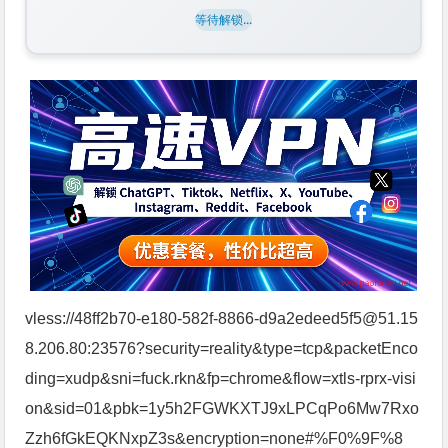
等待解锁...
vless://48ff2b70-e180-582f-8866-d9a2edeed5f5@51.15
8.206.80:23576?security=reality&type=tcp&packetEnco
ding=xudp&sni=fuck.rkn&fp=chrome&flow=xtls-rprx-visi
on&sid=01&pbk=1y5h2FGWKXTJ9xLPCqPo6Mw7Rxo
Zzh6fGkEQKNxpZ3s&encryption=none#%F0%9F%8