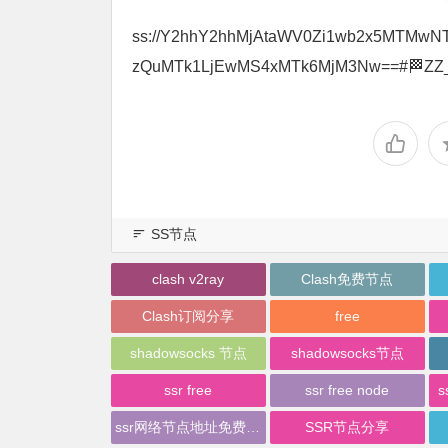
ss://Y2hhY2hhMjAtaWV0Zi1wb2x5MTMwN
zQuMTk1LjEwMS4xMTk6MjM3Nw==#🏁ZZ
SS节点
clash v2ray
Clash免费节点
Clash订阅分享
free
shadowsocks 节点
shadowsocks节点
ssr free
ssr free node
s
ssr网络节点地址免费分享
SSR节点分享