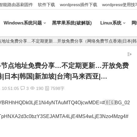
智能路由器刷固件
软件下载
wordpress插件下载
wordpress使用技
Windows系统问题
黑苹果系统(破解版)
Linux系统
网
_最新网络节点地址免费分享…不定期更新…开放免费分享（网络免费节点香港|日本|韩
5_最新网络节点地址免费分享…不定期更新…开放免费
日本|韩国|新加坡|台湾|马来西亚|…
4
10:51:05
3
190
7598字
VjVBRHhHQDk0LjE1Ni4yNTAuMTQ4OjcwMDE=#🇧🇬BG_02
NTpHNXA2d3c0bzY3SEJAMTA4LjE4MS4wLjE3Nzo4Mzg4#