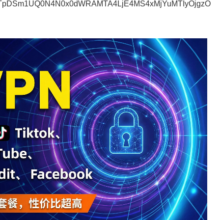
NTpDSm1UQ0N4N0x0dWRAMTA4LjE4MS4xMjYuMTIyOjgzO