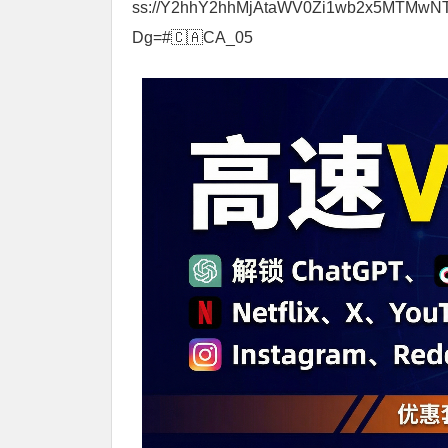
ss://Y2hhY2hhMjAtaWV0Zi1wb2x5MTMw
Dg=#🇨🇦CA_05