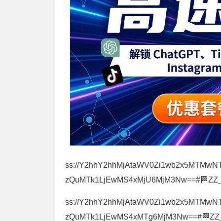
ss://Y2hhY2hhMjAtaWV0Zi1wb2x5MTMwN
zQuMTk1LjEwMS4xMjU6MjM3Nw==#🏁ZZ
ss://Y2hhY2hhMjAtaWV0Zi1wb2x5MTMwN
zQuMTk1LjEwMS4xMTg6MjM3Nw==#🏁ZZ