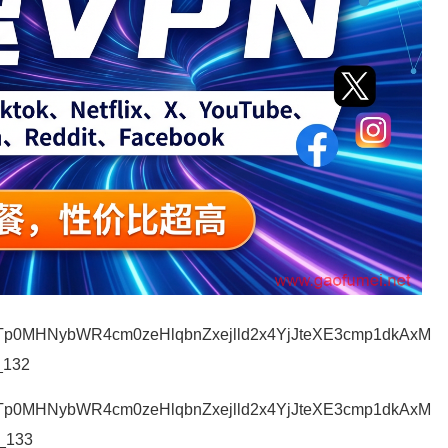
Tp0MHNybWR4cm0zeHlqbnZxejlld2x4YjJteXE3cmp1dkAxM
_132
Tp0MHNybWR4cm0zeHlqbnZxejlld2x4YjJteXE3cmp1dkAxM
_133