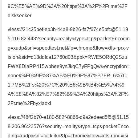
9C%E5%AE%9D%3A%20https%3A%2F%2Ft.me%2F
diskseeker
vless://21c25bef-eb3b-44a8-9b26-fa7f674e5bfc@51.19
5.116.82:443?security=reality&type=tcp&packetEncodin
g=xudp&sni=speedtest.net&fp=chrome&flow=xtls-rprx-v
ision&sid=d13ddfca12760d03&pbk=RWE5ORdQ2Szu
FWX8DlaRP415wbhee9ynJkqC7yFPgQw&encryption=
none#%F0%9F%87%AB%F0%9F%87%B7FR_6%7C
1.7MB%2Fs%20%7C%20%E6%9B%B4%E5%A4%9
A%E8%8A%82%E7%82%B9%3A%20https%3A%2F%
2Ft.me%2Fbyxiaoxi
vless://48ff2b70-e180-582f-8866-d9a2edeed5f5@51.15
8.206.96:23576?security=reality&type=tcp&packetEnco
ding=xudp&sni=fuck.rkn&fp=chrome&flow=xtls-rprx-visi