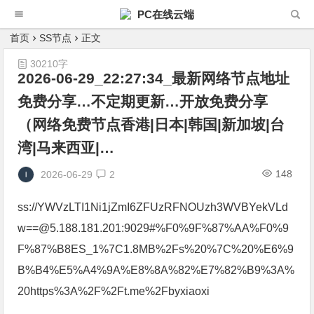
PC在线云端
首页
SS节点
正文
30210字
2026-06-29_22:27:34_最新网络节点地址
免费分享…不定期更新…开放免费分享
（网络免费节点香港|日本|韩国|新加坡|台
湾|马来西亚|…
148
2026-06-29
2
ss://YWVzLTI1Ni1jZmI6ZFUzRFNOUzh3WVBYekVLd
w==@5.188.181.201:9029#%F0%9F%87%AA%F0%9
F%87%B8ES_1%7C1.8MB%2Fs%20%7C%20%E6%9
B%B4%E5%A4%9A%E8%8A%82%E7%82%B9%3A%
20https%3A%2F%2Ft.me%2Fbyxiaoxi