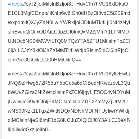
vmess
://eyJ2IjoiMiIsInBzIjoi8J+HuvCfh7hVU18xfDkuO
E1CL3MgfCDnpo/liKnlp6w6IGh0dHBzOi8vdC5tZS9md
WxpamlfQXJyZXN0IiwiYWRkIjoiODIuMTk4LjI0Ni4zNyI
sInBvcnQiOiIxODAiLCJpZCI6ImQxM2ZjMmY1LTNlMD
UtNDc5NS04MWViLTQ0MTQzYTA5ZTU1MiIsImFpZCI
6IjAiLCJzY3kiOiJhZXMtMTI4LWdjbSIsIm5ldCI6InRjcCI
sInR5cGUiOiIiLCJ0bHMiOiIifQ==
vmess://eyJ2IjoiMiIsInBzIjoi8J+HuvCfh7hVU18yfDEwLj
JNQi9zIHwg572R55uY5pCc5a6dOiBodHRwczovL3Qu
bWUvZGlza3NlZWtlciIsImFkZCI6IjgyLjE5OC4yNDYuM
jUwIiwicG9ydCI6IjE4MCIsImlkIjoiZDEzZmMyZjUtM2U
wNS00Nzk1LTgxZWItNDQxNDNhMDllNTUyIiwiYWlkIj
oiMCIsInNjeSI6ImF1dG8iLCJuZXQiOiJ0Y3AiLCJ0eXB
lIjoiIiwidGxzIjoiIn0=