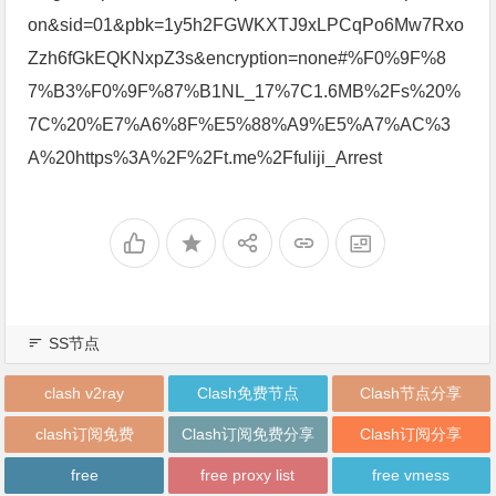
on&sid=01&pbk=1y5h2FGWKXTJ9xLPCqPo6Mw7Rxo
Zzh6fGkEQKNxpZ3s&encryption=none#%F0%9F%8
7%B3%F0%9F%87%B1NL_17%7C1.6MB%2Fs%20%
7C%20%E7%A6%8F%E5%88%A9%E5%A7%AC%3
A%20https%3A%2F%2Ft.me%2Ffuliji_Arrest
SS节点
clash v2ray
Clash免费节点
Clash节点分享
clash订阅免费
Clash订阅免费分享
Clash订阅分享
free
free proxy list
free vmess