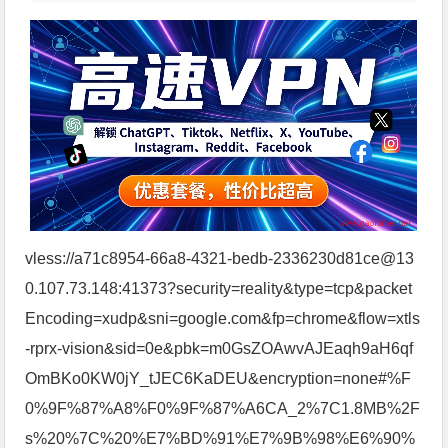
vless://a71c8954-66a8-4321-bedb-2336230d81ce@13
0.107.73.148:41373?security=reality&type=tcp&packet
Encoding=xudp&sni=google.com&fp=chrome&flow=xtls
-rprx-vision&sid=0e&pbk=m0GsZOAwvAJEaqh9aH6qf
OmBKo0KW0jY_tJEC6KaDEU&encryption=none#%F
0%9F%87%A8%F0%9F%87%A6CA_2%7C1.8MB%2F
s%20%7C%20%E7%BD%91%E7%9B%98%E6%90%