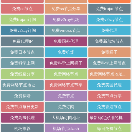
免费ss节点
免费ss节点分享
免费trojan节点
免费trojan订阅
免费v2ray机场
免费v2ray节点
免费v2ray订阅
免费vmess节点
免费代理
免费代理IP
免费国外代理
免费新加坡节点
免费日本节点
免费机场
免费梯子
免费科学上网
免费科学上网梯子
免费科学上网节点
免费线路分享
免费网络节点
免费网络节点地址分享
免费网络节点地址批量分享
免费网络节点节享
免费美国代理
免费翻墙
免费节点
免费节点分享
免费节点每日更新
免费订阅
免费香港节点
免费高匿代理
大机场订阅地址
最新稳定好用的机场推荐
机场推荐
机场节点clash
每日免费节点