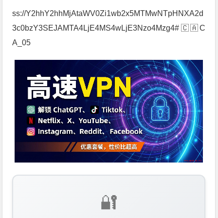
ss://Y2hhY2hhMjAtaWV0Zi1wb2x5MTMwNTpHNXA2d
3c0bzY3SEJAMTA4LjE4MS4wLjE3Nzo4Mzg4#🇨🇦C
A_05
🔐