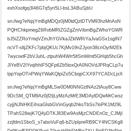
exhXsofgq3l46G7q5yn5LI-bsL3ABuSjbU
sn://wg?eNpjYmBgMDQz0jM0tdQztDTVM93hzMnAsN
PQHChkpmegZ6RvbMRlZGZgZmVibmBgZWhoYGWR
bJ5iZZRoYmqVZmJhYGVkaJZklWRiYaJvaGSx1sglN7
ncVT-sItjZKFc7pbjQKUc7KjMv19nZJyon38cnOyrM2Ek
7wyciwtF2bVJuhL-ztpuhW4Wrr5tlSmWmt5GHqb5hcGh
JlYeBV2lYvqlhhlF5QFp6Zb5toxQrA0NOVdJPRqCLp7u
lppYopOTnPWqYWaKQlpiZo5CbqpCXX97YCADcLjxX
sn://wg?eNpjYmBgMLSw0DM0NNGztNAz2tAuy8Cww
9DcSM_QTM9Az0jf2IjLyMzAzMrE3MDAytDQwMrCwsz
cyjjNJNHKEihsaGlsbGVinGyqb2hksTbSs7IoPK1M29L
TPahS28wjK7Q4yDTKJ83Ew9AsMjzCNDEnOz_CJMjI
zzjfdm1SboS_s7aboVuFq6-bZUplpreRB9CY4NCSKg8
Dr9KwfFPDDKPygLT0ynzbRhFWBgZXU-PrjED3hiRm