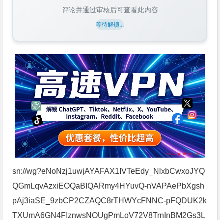
评论并通过审核后可查看此内容
等待解锁...
sn://wg?eNoNzj1uwjAYAFAX1IVTeEdy_NlxbCwxoJYQ
QGmLqvAzxiEOQaBIQARmy4HYuvQ-nVAPAePbXgsh
pAj3iaSE_9zbCP2CZAQC8rTHWYcFNNC-pFQDUK2k
TXUmA6GN4FIznwsNOUgPmLoV72V8TrnInBM2Gs3L