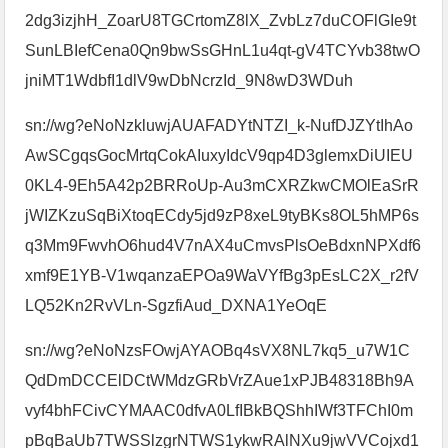
2dg3izjhH_ZoarU8TGCrtomZ8lX_ZvbLz7duCOFlGIe9t
SunLBIefCena0Qn9bwSsGHnL1u4qt-gV4TCYvb38twO
jniMT1WdbfI1dlV9wDbNcrzId_9N8wD3WDuh
sn://wg?eNoNzkluwjAUAFADYtNTZI_k-NufDJZYtIhAo
AwSCgqsGocMrtqCokAIuxyIdcV9qp4D3glemxDiUIEU
0KL4-9Eh5A42p2BRRoUp-Au3mCXRZkwCMOlEaSrR
jWIZKzuSqBiXtoqECdy5jd9zP8xeL9tyBKs8OL5hMP6s
q3Mm9FwvhO6hud4V7nAX4uCmvsPlsOeBdxnNPXdf6
xmf9E1YB-V1wqanzaEPOa9WaVYfBg3pEsLC2X_r2fV
LQ52Kn2RvVLn-SgzfiAud_DXNA1YeOqE
sn://wg?eNoNzsFOwjAYAOBq4sVX8NL7kq5_u7W1C
QdDmDCCElDCtWMdzGRbVrZAue1xPJB48318Bh9A
vyf4bhFCivCYMAAC0dfvA0LfIBkBQShhIWf3TFChI0m
pBqBaUb7TWSSlzgrNTWS1ykwRAlNXu9jwVVCojxd1