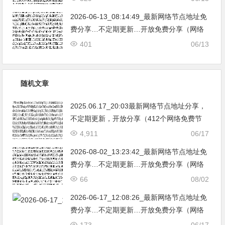
亚|…
2026-06-13_08:14:49_最新网络节点地址免
费分享…不定期更新…开放免费分享（网络
免费节点香港|日本|韩国|新加坡|台湾|马来西
401
06/13
亚|…
随机文章
2025.06.17_20:03最新网络节点地址分享，
不定期更新，开放分享（412个网络免费节
点香港|日本|韩国|新加坡|台湾|马来西亚|美
4,911
06/17
国|德国|澳大利亚|英国|法国|加拿大|新西兰|
2026-08-02_13:23:42_最新网络节点地址免
奥地利|荷兰|波兰|俄罗斯|瑞士|意大利爱尔
费分享…不定期更新…开放免费分享（网络
兰|葡萄牙|丹麦|希腊|尼日利亚|巴西|乌克兰|
免费节点香港|日本|韩国|新加坡|台湾|马来西
66
08/02
Clash|V2ray|SSR）不断努力提高更新频率
亚|…
和数量。
2026-06-17_12:08:26_最新网络节点地址免
费分享…不定期更新…开放免费分享（网络
免费节点香港|日本|韩国|新加坡|台湾|马来西
173
06/17