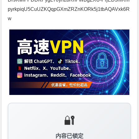
pyrkpiqU5CuUZKQqpGXmZRZnKORk5j1tbAQAVxk6R
w
🔐
内容已锁定