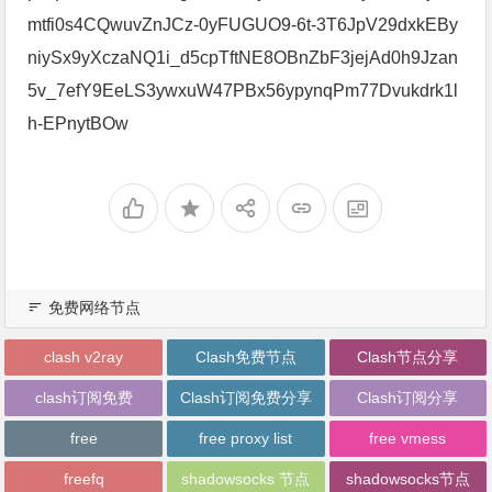
mtfi0s4CQwuvZnJCz-0yFUGUO9-6t-3T6JpV29dxkEBy
niySx9yXczaNQ1i_d5cpTftNE8OBnZbF3jejAd0h9Jzan
5v_7efY9EeLS3ywxuW47PBx56ypynqPm77Dvukdrk1l
h-EPnytBOw
免费网络节点
clash v2ray
Clash免费节点
Clash节点分享
clash订阅免费
Clash订阅免费分享
Clash订阅分享
free
free proxy list
free vmess
freefq
shadowsocks 节点
shadowsocks节点