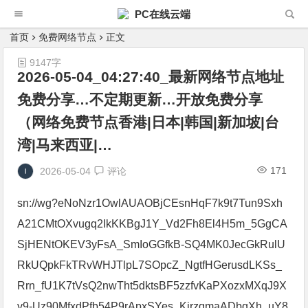
PC在线云端
首页
免费网络节点
正文
9147字
2026-05-04_04:27:40_最新网络节点地址
免费分享…不定期更新…开放免费分享
（网络免费节点香港|日本|韩国|新加坡|台
湾|马来西亚|…
171
2026-05-04
评论
sn://wg?eNoNzr1OwlAUAOBjCEsnHqF7k9t7Tun9Sxh
A21CMtOXvugq2IkKKBgJ1Y_Vd2Fh8El4H5m_5GgCA
SjHENtOKEV3yFsA_SmIoGGfkB-SQ4MK0JecGkRulU
RkUQpkFkTRvWHJTlpL7SOpcZ_NgtfHGerusdLKSs_
Rrn_fU1K7tVsQ2nwTht5dktsBF5zzfvKaPXozxMXqJ9X
v9-Uz90MfxdPfb54P9rApxSYes_KirzgmaADbqXh_uY8