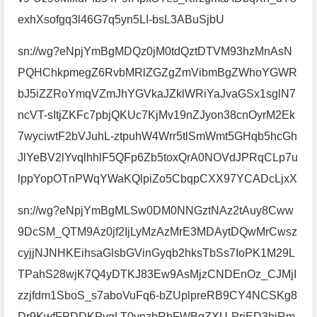
exhXsofgq3l46G7q5yn5LI-bsL3ABuSjbU
sn://wg?eNpjYmBgMDQz0jM0tdQztDTVM93hzMnAsN
PQHChkpmegZ6RvbMRlZGZgZmVibmBgZWhoYGWR
bJ5iZZRoYmqVZmJhYGVkaJZklWRiYaJvaGSx1sglN7
ncVT-sItjZKFc7pbjQKUc7KjMv19nZJyon38cnOyrM2Ek
7wyciwtF2bVJuhL-ztpuhW4Wrr5tlSmWmt5GHqb5hcGh
JlYeBV2lYvqlhhlF5QFp6Zb5toxQrA0NOVdJPRqCLp7u
lppYopOTnPWqYWaKQlpiZo5CbqpCXX97YCADcLjxX
sn://wg?eNpjYmBgMLSw0DM0NNGztNAz2tAuy8Cww
9DcSM_QTM9Az0jf2IjLyMzAzMrE3MDAytDQwMrCwsz
cyjjNJNHKEihsaGlsbGVinGyqb2hksTbSs7IoPK1M29L
TPahS28wjK7Q4yDTKJ83Ew9AsMjzCNDEnOz_CJMjI
zzjfdm1SboS_s7aboVuFq6-bZUplpreRB9CY4NCSKg8
Dr9KwfFPDDKPygLT0ynzbRhFWBgZXU-PrjED3hiRm