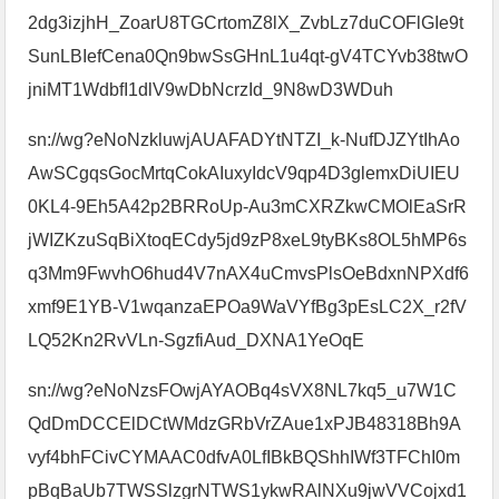
2dg3izjhH_ZoarU8TGCrtomZ8lX_ZvbLz7duCOFlGIe9t
SunLBIefCena0Qn9bwSsGHnL1u4qt-gV4TCYvb38twO
jniMT1WdbfI1dlV9wDbNcrzId_9N8wD3WDuh
sn://wg?eNoNzkluwjAUAFADYtNTZI_k-NufDJZYtIhAo
AwSCgqsGocMrtqCokAIuxyIdcV9qp4D3glemxDiUIEU
0KL4-9Eh5A42p2BRRoUp-Au3mCXRZkwCMOlEaSrR
jWIZKzuSqBiXtoqECdy5jd9zP8xeL9tyBKs8OL5hMP6s
q3Mm9FwvhO6hud4V7nAX4uCmvsPlsOeBdxnNPXdf6
xmf9E1YB-V1wqanzaEPOa9WaVYfBg3pEsLC2X_r2fV
LQ52Kn2RvVLn-SgzfiAud_DXNA1YeOqE
sn://wg?eNoNzsFOwjAYAOBq4sVX8NL7kq5_u7W1C
QdDmDCCElDCtWMdzGRbVrZAue1xPJB48318Bh9A
vyf4bhFCivCYMAAC0dfvA0LfIBkBQShhIWf3TFChI0m
pBqBaUb7TWSSlzgrNTWS1ykwRAlNXu9jwVVCojxd1