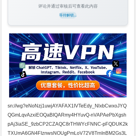
评论并通过审核后可查看此内容
等待解锁...
sn://wg?eNoNzj1uwjAYAFAX1IVTeEdy_NlxbCwxoJYQ
QGmLqvAzxiEOQaBIQARmy4HYuvQ-nVAPAePbXgsh
pAj3iaSE_9zbCP2CZAQC8rTHWYcFNNC-pFQDUK2k
TXUmA6GN4FIznwsNOUgPmLoV72V8TrnInBM2Gs3L