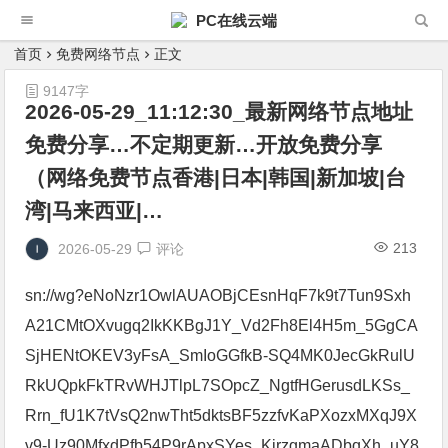
PC在线云端
首页
免费网络节点
正文
9147字
2026-05-29_11:12:30_最新网络节点地址
免费分享…不定期更新…开放免费分享
（网络免费节点香港|日本|韩国|新加坡|台
湾|马来西亚|…
213
2026-05-29
评论
sn://wg?eNoNzr1OwlAUAOBjCEsnHqF7k9t7Tun9Sxh
A21CMtOXvugq2IkKKBgJ1Y_Vd2Fh8El4H5m_5GgCA
SjHENtOKEV3yFsA_SmIoGGfkB-SQ4MK0JecGkRulU
RkUQpkFkTRvWHJTlpL7SOpcZ_NgtfHGerusdLKSs_
Rrn_fU1K7tVsQ2nwTht5dktsBF5zzfvKaPXozxMXqJ9X
v9-Uz90MfxdPfb54P9rApxSYes_KirzgmaADbqXh_uY8