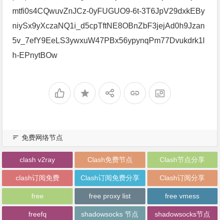
mtfi0s4CQwuvZnJCz-0yFUGUO9-6t-3T6JpV29dxkEBy
niySx9yXczaNQ1i_d5cpTftNE8OBnZbF3jejAd0h9Jzan
5v_7efY9EeLS3ywxuW47PBx56ypynqPm77Dvukdrk1l
h-EPnytBOw
免费网络节点
clash v2ray
Clash免费节点
Clash节点分享
clash订阅免费
Clash订阅免费分享
Clash订阅分享
free
free proxy list
free vmess
freefq
shadowsocks 节点
shadowsocks节点