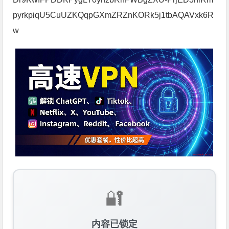
pyrkpiqU5CuUZKQqpGXmZRZnKORk5j1tbAQAVxk6R
w
🔐
内容已锁定