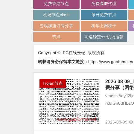
免费香港节点
免费高匿代理
机场节点clash
每日免费节点
游戏加速订阅分享
科学上网梯子
节点
高速稳定ssr机场推荐
Copyright © PC在线云端 版权所有.
转载请务必保留本文链接：
https://www.gaofumei.ne
2026-08
Trojan节点
费分享（网络
vmess://eyJ2I
rk6IGh0dHBzOi
2026-08-09