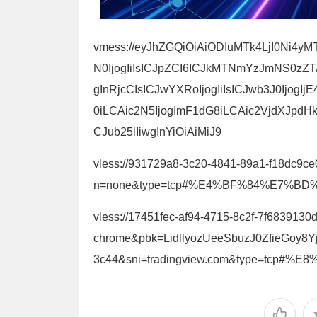
vmess://eyJhZGQiOiAiODIuMTk4LjI0Ni4yMT
N0IjogIiIsICJpZCI6ICJkMTNmYzJmNS0z
gInRjcCIsICJwYXRoIjogIiIsICJwb3J0Ijog
0iLCAic2N5IjogImF1dG8iLCAic2VjdXJpdHki
CJub25lIiwgInYiOiAiMiJ9
vless://931729a8-3c20-4841-89a1-f18dc9ce
n=none&type=tcp#%E4%BF%84%E7%B
vless://17451fec-af94-4715-8c2f-7f683913
chrome&pbk=LidllyozUeeSbuzJ0ZfieGoy8Y
3c44&sni=tradingview.com&type=tcp