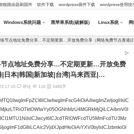
智能路由器刷固件
软件下载
wordpress插件下载
wordpress使用技
Windows系统问题
黑苹果系统(破解版)
Linux系统
网
:15_最新网络节点地址免费分享…不定期更新…开放免费分享（网络免费节点香港|
5_最新网络节点地址免费分享…不定期更新…开放免费
日本|韩国|新加坡|台湾|马来西亚|…
23:17:15
评论
118
3485字
TQ1IiwgImFpZCI6ICIwIiwgImFscG4iOiAiIiwgImZwIjogIiIsIC
i1hMjkzLTRiOTktOWIwYy05OGNhMzU4MGRkMjQiLCAibmV0I
CI6ICI1MTU1NiIsICJwcyI6ICJcdTRlOWFcdTU5MmFcdTU3Mz
jogImF1dG8iLCAic2VjdXJpdHkiOiAiYXV0byIsICJzbmkiOi