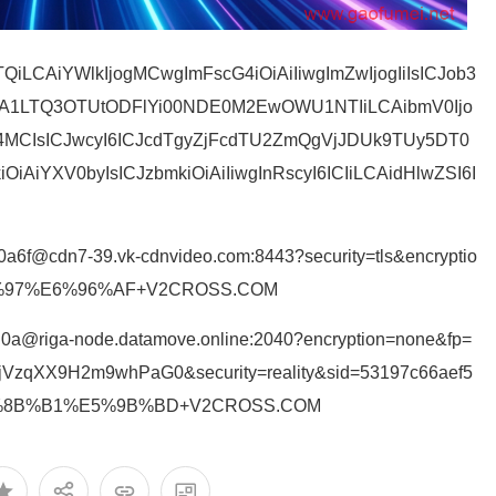
QiLCAiYWlkIjogMCwgImFscG4iOiAiIiwgImZwIjogIiIsICJob3
ZTA1LTQ3OTUtODFlYi00NDE0M2EwOWU1NTIiLCAibmV0Ijo
IjE4MCIsICJwcyI6ICJcdTgyZjFcdTU2ZmQgVjJDUk9TUy5DT0
OiAiYXV0byIsICJzbmkiOiAiIiwgInRscyI6ICIiLCAidHlwZSI6I
0a6f@cdn7-39.vk-cdnvideo.com:8443?security=tls&encryptio
D%97%E6%96%AF+V2CROSS.COM
0d0a@riga-node.datamove.online:2040?encryption=none&fp=
jVzqXX9H2m9whPaG0&security=reality&sid=53197c66aef5
#%E8%8B%B1%E5%9B%BD+V2CROSS.COM