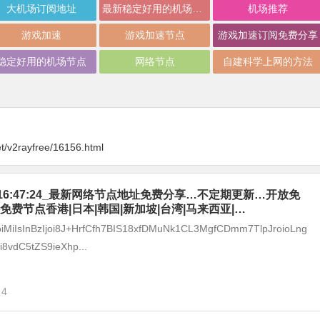
大机场订阅地址
最新稳定好用的机场推荐
机场推荐
游戏加速
游戏加速节点
游戏加速订阅免费分享
稳定好用的机场节点
网络节点
自建科学上网的方法
t/v2rayfree/16156.html
-09_16:47:24_最新网络节点地址免费分享…不定期更新…开放免
免费节点香港|日本|韩国|新加坡|台湾|马来西亚|…
joiMiIsInBzIjoi8J+HrfCfh7BIS18xfDMuNk1CL3MgfCDmm7TlpJroioLng
8vdC5tZS9ieXhp...
4