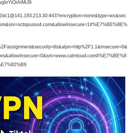
wgInYiOiAiMiJ9
72dc1@141.193.213.30:443?encryption=none&type=ws&sec
s4.com&sni=octopusss4.com&allowInsecure=1#%E7%BE%8E%
=%2Fassignment&security=tls&alpn=http%2F1.1&insecure=0&
=ws&allowInsecure=0&sni=www.calmloud.com#%E7%BE%8
%E7%82%B9