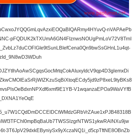
NlxbCwxoJYQQGmLqvAzxiEOQaBIQARmy4HYuvQ-nVAPAePb
NNC-pFQDUK2kTXUmA6GN4FIznwsNOUgPmLoV72V8TrnI
_ZvbLz7duCOFlGIe9tSunLBIefCena0Qn9bwSsGHnL1u4qt-
rzId_9N8wD3WDuh
DJZYtIhAoAwSCgqsGocMrtqCokAIuxyIdcV9qp4D3glemxDi
kwCMOlEaSrRjWIZKzuSqBiXtoqECdy5jd9zP8xeL9tyBKs8
vsPlsOeBdxnNPXdf6xmf9E1YB-V1wqanzaEPOa9WaVYfB
d_DXNA1YeOqE
kq5_u7W1CQdDmDCCElDCtWMdzGRbVrZAue1xPJB48318B
hhIWf3TFChI0mpBqBaUb7TWSSlzgrNTWS1ykwRAlNXu9jw
6t-3T6JpV29dxkEByniySx9yXczaNQ1i_d5cpTftNE8OBnZb