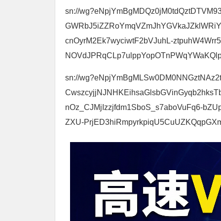
sn://wg?eNpjYmBgMDQz0jM0tdQztDTV
GWRbJ5iZZRoYmqVZmJhYGVkaJZklWRiYaJ
cnOyrM2Ek7wyciwtF2bVJuhL-ztpuhW4Wrr
NOVdJPRqCLp7ulppYopOTnPWqYWaKQlp
sn://wg?eNpjYmBgMLSw0DM0NNGztNAz2
CwszcyjjNJNHKEihsaGlsbGVinGyqb2hk
nOz_CJMjIzzjfdm1SboS_s7aboVuFq6-b
ZXU-PrjED3hiRmpyrkpiqU5CuUZKQqpGX