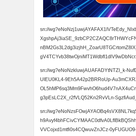
sn://wg?eNoNzj1uwjAYAFAX1IVTeEdy_
XgshpAj3iaSE_9zbCP2CZAQC8rTHWYcF
nBM2Gs3L2dg3izjhH_ZoarU8TGCrtomZ8lX
gV4TCYvb38twOjniMT1WdbfI1dlV9wDbNc
sn://wg?eNoNzkluwjAUAFADYtNTZI_k-Nuf
UIEU0KL4-9Eh5A42p2BRRoUp-Au3mCXRZ
OL5hMP6sq3Mm9FwvhO6hud4V7nAX4uCm
g3pEsLC2X_r2fVLQ52Kn2RvVLn-SgzfiAu
sn://wg?eNoNzsFOwjAYAOBq4sVX8NL7
h9Avyf4bhFCivCYMAAC0dfvA0LfIBkBQS
VVCojxd1mtfi0s4CQwuvZnJCz-0yFUGUO9-