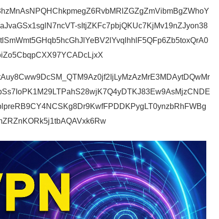
M93hzMnAsNPQHChkpmegZ6RvbMRlZGZgZmVibmBgZWhoY
vaGSx1sglN7ncVT-sItjZKFc7pbjQKUc7KjMv19nZJyon38
5tlSmWmt5GHqb5hcGhJlYeBV2lYvqlhhlF5QFp6Zb5toxQrA0
iZo5CbqpCXX97YCADcLjxX
tAuy8Cww9DcSM_QTM9Az0jf2IjLyMzAzMrE3MDAytDQwMr
sTbSs7IoPK1M29LTPahS28wjK7Q4yDTKJ83Ew9AsMjzCNDE
ZUplpreRB9CY4NCSKg8Dr9KwfFPDDKPygLT0ynzbRhFWBg
mZRZnKORk5j1tbAQAVxk6Rw