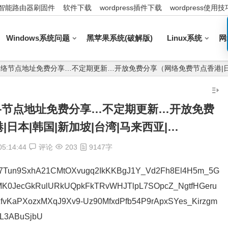
智能路由器刷固件
软件下载
wordpress插件下载
wordpress使用技
Windows系统问题
黑苹果系统(破解版)
Linux系统
网
:44_最新网络节点地址免费分享…不定期更新…开放免费分享（网络免费节点香港|
4_最新网络节点地址免费分享…不定期更新…开放免费
日本|韩国|新加坡|台湾|马来西亚|…
05:14:44
评论
203
9147字
t7Tun9SxhA21CMtOXvugq2IkKKBgJ1Y_Vd2Fh8El4H5m_5G
K0JecGkRulURkUQpkFkTRvWHJTlpL7SOpcZ_NgtfHGeru
zfvKaPXozxMXqJ9Xv9-Uz90MfxdPfb54P9rApxSYes_Kirzgm
sL3ABuSjbU