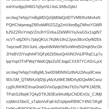
exhXsofgq3l46G7q5yn5LI-bsL3ABuSjbU
sn://wg?eNpjYmBgMDQz0jM0tdQztDTVM93hzMnAsN
PQHChkpmegZ6RvbMRlZGZgZmVibmBgZWhoYGWR
bJ5iZZRoYmqVZmJhYGVkaJZklWRiYaJvaGSx1sglN7
ncVT-sItjZKFc7pbjQKUc7KjMv19nZJyon38cnOyrM2Ek
7wyciwtF2bVJuhL-ztpuhW4Wrr5tlSmWmt5GHqb5hcGh
JlYeBV2lYvqlhhlF5QFp6Zb5toxQrA0NOVdJPRqCLp7u
lppYopOTnPWqYWaKQlpiZo5CbqpCXX97YCADcLjxX
sn://wg?eNpjYmBgMLSw0DM0NNGztNAz2tAuy8Cww
9DcSM_QTM9Az0jf2IjLyMzAzMrE3MDAytDQwMrCwsz
cyjjNJNHKEihsaGlsbGVinGyqb2hksTbSs7IoPK1M29L
TPahS28wjK7Q4yDTKJ83Ew9AsMjzCNDEnOz_CJMjI
zzjfdm1SboS_s7aboVuFq6-bZUplpreRB9CY4NCSKg8
Dr9KwfFPDDKPygLT0ynzbRhFWBgZXU-PrjED3hiRm