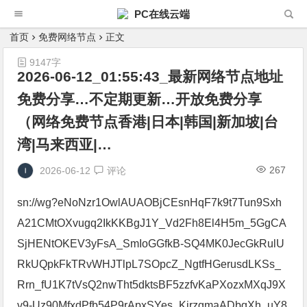
PC在线云端
首页
免费网络节点
正文
9147字
2026-06-12_01:55:43_最新网络节点地址
免费分享…不定期更新…开放免费分享
（网络免费节点香港|日本|韩国|新加坡|台
湾|马来西亚|…
267
2026-06-12
评论
sn://wg?eNoNzr1OwlAUAOBjCEsnHqF7k9t7Tun9Sxh
A21CMtOXvugq2IkKKBgJ1Y_Vd2Fh8El4H5m_5GgCA
SjHENtOKEV3yFsA_SmIoGGfkB-SQ4MK0JecGkRulU
RkUQpkFkTRvWHJTlpL7SOpcZ_NgtfHGerusdLKSs_
Rrn_fU1K7tVsQ2nwTht5dktsBF5zzfvKaPXozxMXqJ9X
v9-Uz90MfxdPfb54P9rApxSYes_KirzgmaADbqXh_uY8