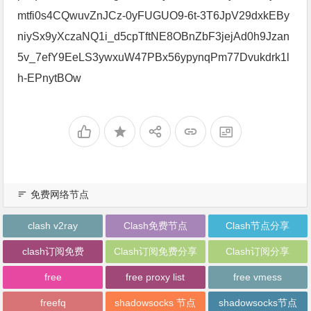
mtfi0s4CQwuvZnJCz-0yFUGUO9-6t-3T6JpV29dxkEBy
niySx9yXczaNQ1i_d5cpTftNE8OBnZbF3jejAd0h9Jzan
5v_7efY9EeLS3ywxuW47PBx56ypynqPm77Dvukdrk1l
h-EPnytBOw
免费网络节点
clash v2ray
Clash免费节点
Clash节点分享
clash订阅免费
Clash订阅免费分享
Clash订阅分享
free
free proxy list
free vmess
freefq
shadowsocks 节点
shadowsocks节点