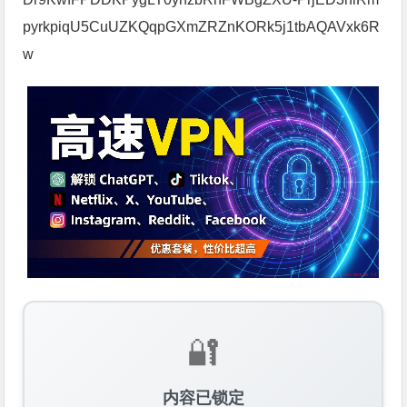
pyrkpiqU5CuUZKQqpGXmZRZnKORk5j1tbAQAVxk6R
w
🔐
内容已锁定