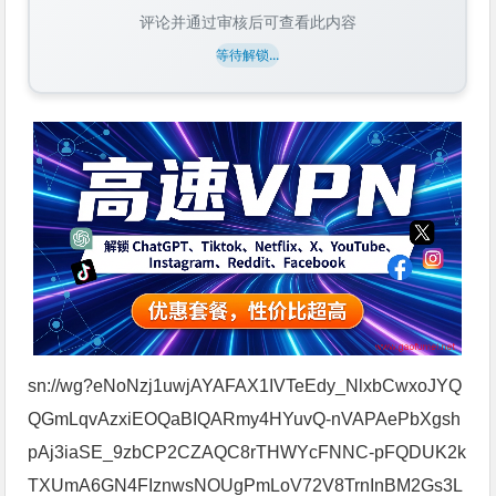
评论并通过审核后可查看此内容
等待解锁...
sn://wg?eNoNzj1uwjAYAFAX1IVTeEdy_NlxbCwxoJYQ
QGmLqvAzxiEOQaBIQARmy4HYuvQ-nVAPAePbXgsh
pAj3iaSE_9zbCP2CZAQC8rTHWYcFNNC-pFQDUK2k
TXUmA6GN4FIznwsNOUgPmLoV72V8TrnInBM2Gs3L