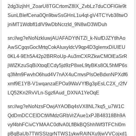
2dg3izjhH_ZoarU8TGCrtomZ8lX_ZvbLz7duCOFlGIe9t
SunLBIefCena0Qn9bwSsGHnL1u4qt-gV4TCYvb38twO
jniMT1WdbfI1dlV9wDbNcrzId_9N8wD3WDuh
sn://wg?eNoNzkluwjAUAFADYtNTZI_k-NufDJZYtIhAo
AwSCgqsGocMrtqCokAIuxyIdcV9qp4D3glemxDiUIEU
0KL4-9Eh5A42p2BRRoUp-Au3mCXRZkwCMOlEaSrR
jWIZKzuSqBiXtoqECdy5jd9zP8xeL9tyBKs8OL5hMP6s
q3Mm9FwvhO6hud4V7nAX4uCmvsPlsOeBdxnNPXdf6
xmf9E1YB-V1wqanzaEPOa9WaVYfBg3pEsLC2X_r2fV
LQ52Kn2RvVLn-SgzfiAud_DXNA1YeOqE
sn://wg?eNoNzsFOwjAYAOBq4sVX8NL7kq5_u7W1C
QdDmDCCElDCtWMdzGRbVrZAue1xPJB48318Bh9A
vyf4bhFCivCYMAAC0dfvA0LfIBkBQShhIWf3TFChI0m
pBqBaUb7TWSSlzgrNTWS1ykwRAlNXu9jwVVCojxd1