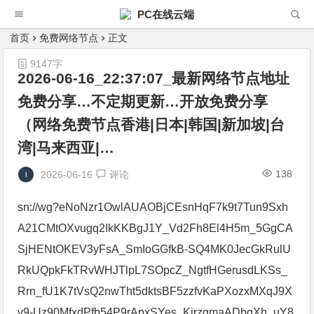
PC在线云端
首页
免费网络节点
正文
9147字
2026-06-16_22:37:07_最新网络节点地址
免费分享…不定期更新…开放免费分享
（网络免费节点香港|日本|韩国|新加坡|台
湾|马来西亚|…
138
2026-06-16
评论
sn://wg?eNoNzr1OwlAUAOBjCEsnHqF7k9t7Tun9Sxh
A21CMtOXvugq2IkKKBgJ1Y_Vd2Fh8El4H5m_5GgCA
SjHENtOKEV3yFsA_SmIoGGfkB-SQ4MK0JecGkRulU
RkUQpkFkTRvWHJTlpL7SOpcZ_NgtfHGerusdLKSs_
Rrn_fU1K7tVsQ2nwTht5dktsBF5zzfvKaPXozxMXqJ9X
v9-Uz90MfxdPfb54P9rApxSYes_KirzgmaADbqXh_uY8