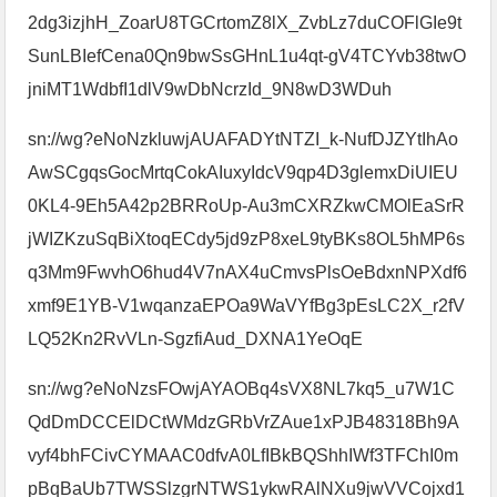
2dg3izjhH_ZoarU8TGCrtomZ8lX_ZvbLz7duCOFlGIe9t
SunLBIefCena0Qn9bwSsGHnL1u4qt-gV4TCYvb38twO
jniMT1WdbfI1dlV9wDbNcrzId_9N8wD3WDuh
sn://wg?eNoNzkluwjAUAFADYtNTZI_k-NufDJZYtIhAo
AwSCgqsGocMrtqCokAIuxyIdcV9qp4D3glemxDiUIEU
0KL4-9Eh5A42p2BRRoUp-Au3mCXRZkwCMOlEaSrR
jWIZKzuSqBiXtoqECdy5jd9zP8xeL9tyBKs8OL5hMP6s
q3Mm9FwvhO6hud4V7nAX4uCmvsPlsOeBdxnNPXdf6
xmf9E1YB-V1wqanzaEPOa9WaVYfBg3pEsLC2X_r2fV
LQ52Kn2RvVLn-SgzfiAud_DXNA1YeOqE
sn://wg?eNoNzsFOwjAYAOBq4sVX8NL7kq5_u7W1C
QdDmDCCElDCtWMdzGRbVrZAue1xPJB48318Bh9A
vyf4bhFCivCYMAAC0dfvA0LfIBkBQShhIWf3TFChI0m
pBqBaUb7TWSSlzgrNTWS1ykwRAlNXu9jwVVCojxd1