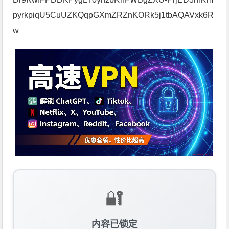
pyrkpiqU5CuUZKQqpGXmZRZnKORk5j1tbAQAVxk6R
w
🔐
内容已锁定