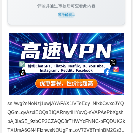
评论并通过审核后可查看此内容
等待解锁...
sn://wg?eNoNzj1uwjAYAFAX1IVTeEdy_NlxbCwxoJYQ
QGmLqvAzxiEOQaBIQARmy4HYuvQ-nVAPAePbXgsh
pAj3iaSE_9zbCP2CZAQC8rTHWYcFNNC-pFQDUK2k
TXUmA6GN4FIznwsNOUgPmLoV72V8TrnInBM2Gs3L