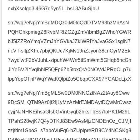
exhXsofgq3l46G7q5yn5LI-bsL3ABuSjbU
sn://wg?eNpjYmBgMDQz0jM0tdQztDTVM93hzMnAsN
PQHChkpmegZ6RvbMRlZGZgZmVibmBgZWhoYGWR
bJ5iZZRoYmqVZmJhYGVkaJZklWRiYaJvaGSx1sglN7
ncVT-sItjZKFc7pbjQKUc7KjMv19nZJyon38cnOyrM2Ek
7wyciwtF2bVJuhL-ztpuhW4Wrr5tlSmWmt5GHqb5hcGh
JlYeBV2lYvqlhhlF5QFp6Zb5toxQrA0NOVdJPRqCLp7u
lppYopOTnPWqYWaKQlpiZo5CbqpCXX97YCADcLjxX
sn://wg?eNpjYmBgMLSw0DM0NNGztNAz2tAuy8Cww
9DcSM_QTM9Az0jf2IjLyMzAzMrE3MDAytDQwMrCwsz
cyjjNJNHKEihsaGlsbGVinGyqb2hksTbSs7IoPK1M29L
TPahS28wjK7Q4yDTKJ83Ew9AsMjzCNDEnOz_CJMjI
zzjfdm1SboS_s7aboVuFq6-bZUplpreRB9CY4NCSKg8
Dr9KwfFPDDKPygLT0ynzbRhFWBgZXU-PrjED3hiRm