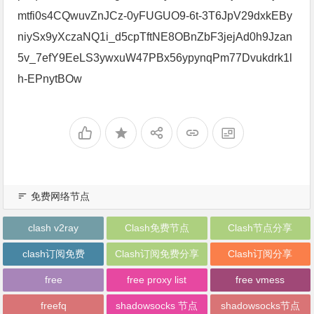
mtfi0s4CQwuvZnJCz-0yFUGUO9-6t-3T6JpV29dxkEBy
niySx9yXczaNQ1i_d5cpTftNE8OBnZbF3jejAd0h9Jzan
5v_7efY9EeLS3ywxuW47PBx56ypynqPm77Dvukdrk1l
h-EPnytBOw
免费网络节点
clash v2ray
Clash免费节点
Clash节点分享
clash订阅免费
Clash订阅免费分享
Clash订阅分享
free
free proxy list
free vmess
freefq
shadowsocks 节点
shadowsocks节点