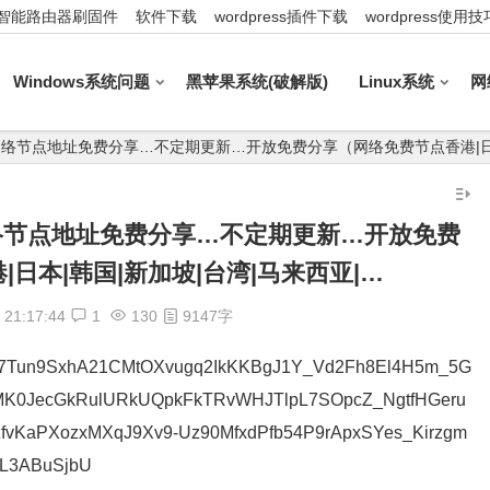
智能路由器刷固件
软件下载
wordpress插件下载
wordpress使用技
Windows系统问题
黑苹果系统(破解版)
Linux系统
网
:44_最新网络节点地址免费分享…不定期更新…开放免费分享（网络免费节点香港|
4_最新网络节点地址免费分享…不定期更新…开放免费
日本|韩国|新加坡|台湾|马来西亚|…
21:17:44
1
130
9147字
t7Tun9SxhA21CMtOXvugq2IkKKBgJ1Y_Vd2Fh8El4H5m_5G
K0JecGkRulURkUQpkFkTRvWHJTlpL7SOpcZ_NgtfHGeru
zfvKaPXozxMXqJ9Xv9-Uz90MfxdPfb54P9rApxSYes_Kirzgm
sL3ABuSjbU