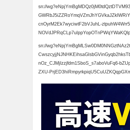
sn://wg?eNpjYmBgMDQz0jM0tdQztDTV
GWRbJ5iZZRoYmqVZmJhYGVkaJZklWRiYaJ
cnOyrM2Ek7wyciwtF2bVJuhL-ztpuhW4Wrr
NOVdJPRqCLp7ulppYopOTnPWqYWaKQlp
sn://wg?eNpjYmBgMLSw0DM0NNGztNAz2
CwszcyjjNJNHKEihsaGlsbGVinGyqb2hk
nOz_CJMjIzzjfdm1SboS_s7aboVuFq6-b
ZXU-PrjED3hiRmpyrkpiqU5CuUZKQqpGX