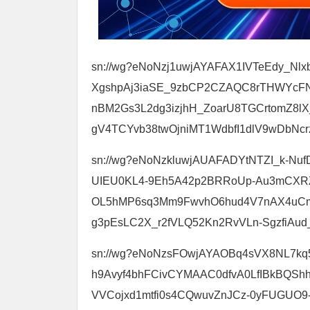
sn://wg?eNoNzj1uwjAYAFAX1IVTeEdy_
XgshpAj3iaSE_9zbCP2CZAQC8rTHWYcF
nBM2Gs3L2dg3izjhH_ZoarU8TGCrtomZ8lX
gV4TCYvb38twOjniMT1WdbfI1dlV9wDbNc
sn://wg?eNoNzkluwjAUAFADYtNTZI_k-Nuf
UIEU0KL4-9Eh5A42p2BRRoUp-Au3mCXRZ
OL5hMP6sq3Mm9FwvhO6hud4V7nAX4uCm
g3pEsLC2X_r2fVLQ52Kn2RvVLn-SgzfiAu
sn://wg?eNoNzsFOwjAYAOBq4sVX8NL7
h9Avyf4bhFCivCYMAAC0dfvA0LfIBkBQS
VVCojxd1mtfi0s4CQwuvZnJCz-0yFUGUO9-