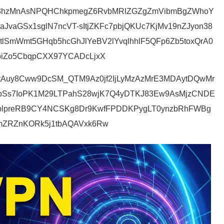
M93hzMnAsNPQHChkpmegZ6RvbMRlZGZgZmVibmBgZWhoY
vaGSx1sglN7ncVT-sItjZKFc7pbjQKUc7KjMv19nZJyon38
5tlSmWmt5GHqb5hcGhJlYeBV2lYvqlhhlF5QFp6Zb5toxQrA0
iZo5CbqpCXX97YCADcLjxX
tAuy8Cww9DcSM_QTM9Az0jf2IjLyMzAzMrE3MDAytDQwMr
sTbSs7IoPK1M29LTPahS28wjK7Q4yDTKJ83Ew9AsMjzCNDE
ZUplpreRB9CY4NCSKg8Dr9KwfFPDDKPygLT0ynzbRhFWBg
mZRZnKORk5j1tbAQAVxk6Rw