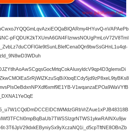
NlxbCwxoJYQQGmLqvAzxiEOQaBIQARmy4HYuvQ-nVAPAePb
NNC-pFQDUK2kTXUmA6GN4FIznwsNOUgPmLoV72V8TrnI
_ZvbLz7duCOFlGIe9tSunLBIefCena0Qn9bwSsGHnL1u4qt-
rzId_9N8wD3WDuh
DJZYtIhAoAwSCgqsGocMrtqCokAIuxyIdcV9qp4D3glemxDi
kwCMOlEaSrRjWIZKzuSqBiXtoqECdy5jd9zP8xeL9tyBKs8
vsPlsOeBdxnNPXdf6xmf9E1YB-V1wqanzaEPOa9WaVYfB
d_DXNA1YeOqE
kq5_u7W1CQdDmDCCElDCtWMdzGRbVrZAue1xPJB48318B
hhIWf3TFChI0mpBqBaUb7TWSSlzgrNTWS1ykwRAlNXu9jw
6t-3T6JpV29dxkEByniySx9yXczaNQ1i_d5cpTftNE8OBnZb