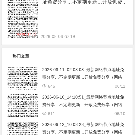
址免费分享…不定期更新…开放免费分
享（网络免费节点香港|日本|韩国|新加
坡|台湾|马来西亚|…
2026-08-06
19
热门文章
2026-06-11_02:08:03_最新网络节点地址免
费分享…不定期更新…开放免费分享（网络
免费节点香港|日本|韩国|新加坡|台湾|马来西
645
06/11
亚|…
2026-06-10_14:10:51_最新网络节点地址免
费分享…不定期更新…开放免费分享（网络
免费节点香港|日本|韩国|新加坡|台湾|马来西
611
06/10
亚|…
2026-06-12_10:08:28_最新网络节点地址免
费分享…不定期更新…开放免费分享（网络