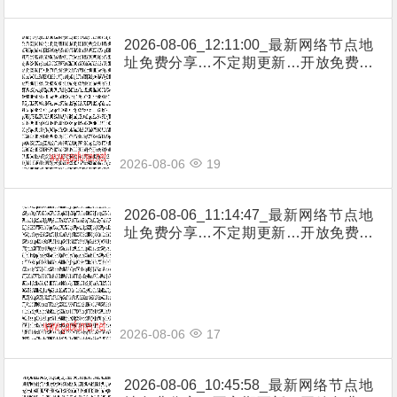
2026-08-06_12:11:00_最新网络节点地
址免费分享…不定期更新…开放免费分
享（网络免费节点香港|日本|韩国|新加
坡|台湾|马来西亚|…
2026-08-06
19
2026-08-06_11:14:47_最新网络节点地
址免费分享…不定期更新…开放免费分
享（网络免费节点香港|日本|韩国|新加
坡|台湾|马来西亚|…
2026-08-06
17
2026-08-06_10:45:58_最新网络节点地