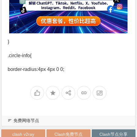
}
.circle-info{
border-radius:4px 4px 0 0;
免费网络节点
clash v2ray
Clash免费节点
Clash节点分享