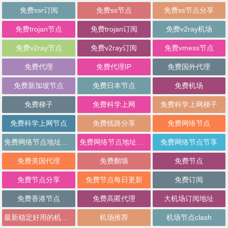
免费ssr订阅
免费ss节点
免费ss节点分享
免费trojan节点
免费trojan订阅
免费v2ray机场
免费v2ray节点
免费v2ray订阅
免费vmess节点
免费代理
免费代理IP
免费国外代理
免费新加坡节点
免费日本节点
免费机场
免费梯子
免费科学上网
免费科学上网梯子
免费科学上网节点
免费线路分享
免费网络节点
免费网络节点地址分享
免费网络节点地址批量分享
免费网络节点节享
免费美国代理
免费翻墙
免费节点
免费节点分享
免费节点每日更新
免费订阅
免费香港节点
免费高匿代理
大机场订阅地址
最新稳定好用的机场推荐
机场推荐
机场节点clash