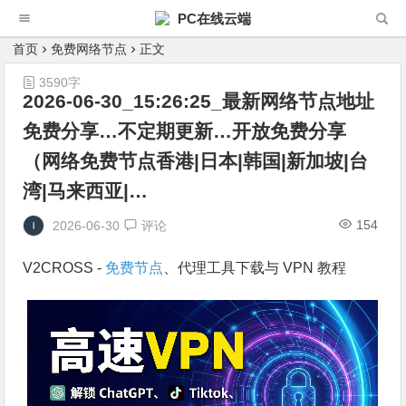
PC在线云端
首页
免费网络节点
正文
3590字
2026-06-30_15:26:25_最新网络节点地址
免费分享…不定期更新…开放免费分享
（网络免费节点香港|日本|韩国|新加坡|台
湾|马来西亚|…
154
2026-06-30
评论
V2CROSS -
免费节点
、代理工具下载与 VPN 教程