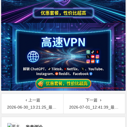
上一篇
下一篇
2026-06-30_13:21:25_最新网络节点地址免费分享…不定期更新…开放免费分享（网络免费节点香港|日本|韩国|新加坡|台湾|马来西亚|…
2026-07-01_12:41:39_最新网络节点地址免费分享…不定期更新…开放免费分享（网络免费节点香港|日本|韩国|新加坡|台湾|马来西亚|…
发表评论