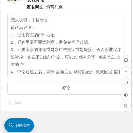
匿名网友
填写信息
繁
🔍
智能监控