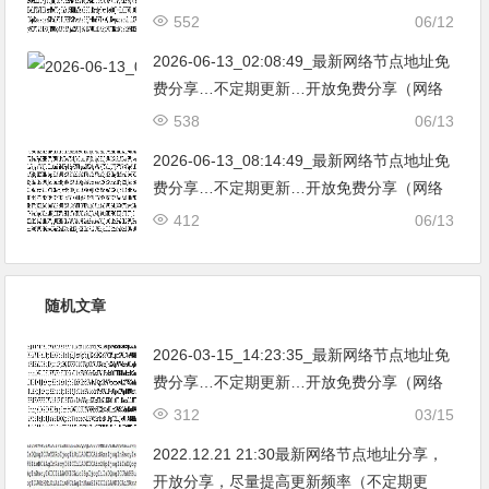
免费节点香港|日本|韩国|新加坡|台湾|马来西
552
06/12
亚|…
2026-06-13_02:08:49_最新网络节点地址免
费分享…不定期更新…开放免费分享（网络
免费节点香港|日本|韩国|新加坡|台湾|马来西
538
06/13
亚|…
2026-06-13_08:14:49_最新网络节点地址免
费分享…不定期更新…开放免费分享（网络
免费节点香港|日本|韩国|新加坡|台湾|马来西
412
06/13
亚|…
随机文章
2026-03-15_14:23:35_最新网络节点地址免
费分享…不定期更新…开放免费分享（网络
免费节点香港|日本|韩国|新加坡|台湾|马来西
312
03/15
亚|…
2022.12.21 21:30最新网络节点地址分享，
开放分享，尽量提高更新频率（不定期更