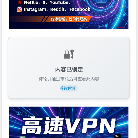
🔐
内容已锁定
评论并通过审核后可查看此内容
等待解锁...