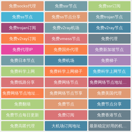
免费socks代理
免费ssr节点
免费ssr订阅
免费ss节点
免费ss节点分享
免费trojan节点
免费trojan订阅
免费v2ray机场
免费v2ray节点
免费v2ray订阅
免费vmess节点
免费代理
免费代理IP
免费国外代理
免费新加坡节点
免费日本节点
免费机场
免费梯子
免费科学上网
免费科学上网梯子
免费科学上网节点
免费线路分享
免费网络节点
免费网络节点地址分享
免费网络节点地址批量分享
免费网络节点节享
免费美国代理
免费翻墙
免费节点
免费节点分享
免费节点每日更新
免费订阅
免费香港节点
免费高匿代理
大机场订阅地址
最新稳定好用的机场推荐