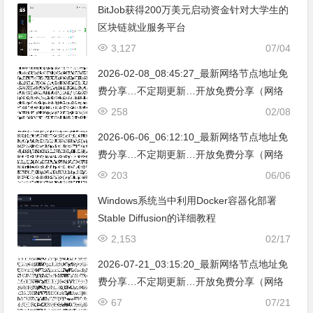
BitJob获得200万美元启动资金针对大学生的
区块链就业服务平台
3,127
07/04
2026-02-08_08:45:27_最新网络节点地址免
费分享…不定期更新…开放免费分享（网络
免费节点香港|日本|韩国|新加坡|台湾|马来西
258
02/08
亚|…
2026-06-06_06:12:10_最新网络节点地址免
费分享…不定期更新…开放免费分享（网络
免费节点香港|日本|韩国|新加坡|台湾|马来西
203
06/06
亚|…
Windows系统当中利用Docker容器化部署
Stable Diffusion的详细教程
2,153
02/17
2026-07-21_03:15:20_最新网络节点地址免
费分享…不定期更新…开放免费分享（网络
免费节点香港|日本|韩国|新加坡|台湾|马来西
67
07/21