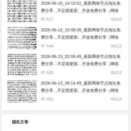
2026-06-10_14:10:51_最新网络节点地址免
费分享…不定期更新…开放免费分享（网络
免费节点香港|日本|韩国|新加坡|台湾|马来西
617
06/10
亚|…
2026-06-12_10:08:28_最新网络节点地址免
费分享…不定期更新…开放免费分享（网络
免费节点香港|日本|韩国|新加坡|台湾|马来西
544
06/12
亚|…
2026-06-13_02:08:49_最新网络节点地址免
费分享…不定期更新…开放免费分享（网络
免费节点香港|日本|韩国|新加坡|台湾|马来西
529
06/13
亚|…
2026-06-13_08:14:49_最新网络节点地址免
费分享…不定期更新…开放免费分享（网络
免费节点香港|日本|韩国|新加坡|台湾|马来西
401
06/13
亚|…
随机文章