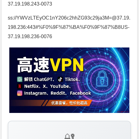
37.19.198.243-0073
ss://YWVzLTEyOC1nY206c2hhZG93c29ja3M=@37.19.
198.236:443#%F0%9F%87%BA%F0%9F%87%B8US-
37.19.198.236-0076
🔐