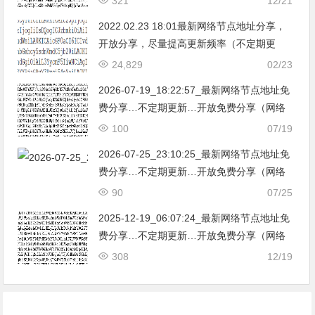
亚|…
2022.02.23 18:01最新网络节点地址分享，
开放分享，尽量提高更新频率（不定期更
新）。
24,829
02/23
2026-07-19_18:22:57_最新网络节点地址免
费分享…不定期更新…开放免费分享（网络
免费节点香港|日本|韩国|新加坡|台湾|马来西
100
07/19
亚|…
2026-07-25_23:10:25_最新网络节点地址免
费分享…不定期更新…开放免费分享（网络
免费节点香港|日本|韩国|新加坡|台湾|马来西
90
07/25
亚|…
2025-12-19_06:07:24_最新网络节点地址免
费分享…不定期更新…开放免费分享（网络
免费节点香港|日本|韩国|新加坡|台湾|马来西
308
12/19
亚|…