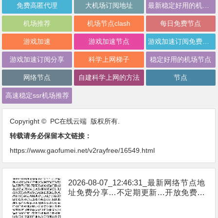
免费高匿代理
大机场订阅地址
最新稳定好用的机场推荐
机场推荐
机场节点clash
每日免费节点
游戏加速
游戏加速节点
游戏加速订阅免费分享
游戏加速订阅分享
科学上网梯子
稳定好用的机场节点
网络节点
自建科学上网的方法
节点
高速稳定ssr机场推荐
Copyright © PC在线云端 版权所有.
转载请务必保留本文链接：
https://www.gaofumei.net/v2rayfree/16549.html
2026-08-07_12:46:31_最新网络节点地
址免费分享…不定期更新…开放免费分
享（网络免费节点香港|日本|韩国|新加
坡|台湾|马来西亚|…