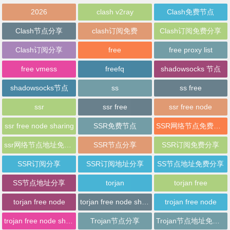
2026
clash v2ray
Clash免费节点
Clash节点分享
clash订阅免费
Clash订阅免费分享
Clash订阅分享
free
free proxy list
free vmess
freefq
shadowsocks 节点
shadowsocks节点
ss
ss free
ssr
ssr free
ssr free node
ssr free node sharing
SSR免费节点
SSR网络节点免费分享
ssr网络节点地址免费分享
SSR节点分享
SSR订阅免费分享
SSR订阅分享
SSR订阅地址分享
SS节点地址免费分享
SS节点地址分享
torjan
torjan free
torjan free node
torjan free node sharing
trojan free node
trojan free node sharing
Trojan节点分享
Trojan节点地址免费分享