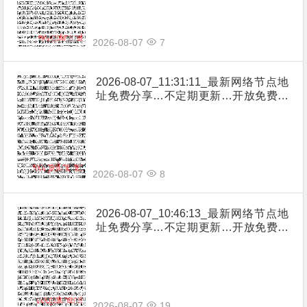
2026-08-07
7
2026-08-07_11:31:11_最新网络节点地
址免费分享…不定期更新…开放免费分
享（网络免费节点香港|日本|韩国|新加
坡|台湾|马来西亚|…
2026-08-07
8
2026-08-07_10:46:13_最新网络节点地
址免费分享…不定期更新…开放免费分
享（网络免费节点香港|日本|韩国|新加
坡|台湾|马来西亚|…
2026-08-07
19