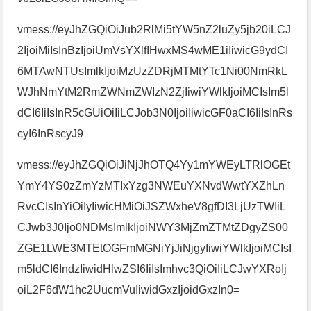
vmess://eyJhZGQiOiJub2RlMi5tYW5nZ2luZy5jb20iLCJ
2IjoiMiIsInBzIjoiUmVsYXlfIHwxMS4wME1iIiwicG9ydCI
6MTAwNTUsImlkIjoiMzUzZDRjMTMtYTc1Ni00NmRkL
WJhNmYtM2RmZWNmZWIzN2ZjIiwiYWlkIjoiMCIsIm5l
dCI6IiIsInR5cGUiOiIiLCJob3N0IjoiIiwicGF0aCI6IiIsInRs
cyI6InRscyJ9
vmess://eyJhZGQiOiJiNjJhOTQ4Yy1mYWEyLTRlOGEt
YmY4YS0zZmYzMTIxYzg3NWEuYXNvdWwtYXZhLn
RvcCIsInYiOiIyIiwicHMiOiJSZWxheV8gfDI3LjUzTWIiL
CJwb3J0Ijo0NDMsImlkIjoiNWY3MjZmZTMtZDgyZS00
ZGE1LWE3MTEtOGFmMGNiYjJiNjgyIiwiYWlkIjoiMCIsI
m5ldCI6IndzIiwidHlwZSI6IiIsImhvc3QiOiIiLCJwYXRoIj
oiL2F6dW1hc2UucmVuIiwidGxzIjoidGxzIn0=