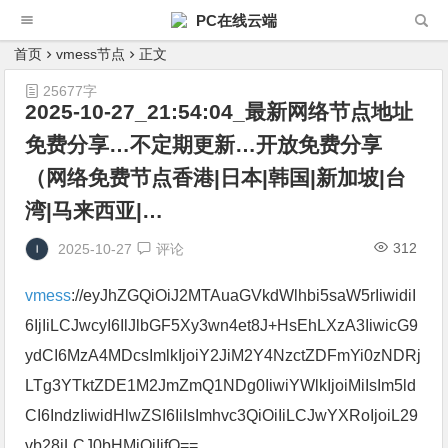
PC在线云端
首页
vmess节点
正文
25677字
2025-10-27_21:54:04_最新网络节点地址
免费分享…不定期更新…开放免费分享
（网络免费节点香港|日本|韩国|新加坡|台
湾|马来西亚|…
312
2025-10-27
评论
vmess
://eyJhZGQiOiJ2MTAuaGVkdWlhbi5saW5rIiwidiI
6IjIiLCJwcyI6IlJlbGF5Xy3wn4et8J+HsEhLXzA3IiwicG9
ydCI6MzA4MDcsImlkIjoiY2JiM2Y4NzctZDFmYi0zNDRj
LTg3YTktZDE1M2JmZmQ1NDg0IiwiYWlkIjoiMiIsIm5ld
CI6IndzIiwidHlwZSI6IiIsImhvc3QiOiIiLCJwYXRoIjoiL29
vb28iLCJ0bHMiOiIifQ==