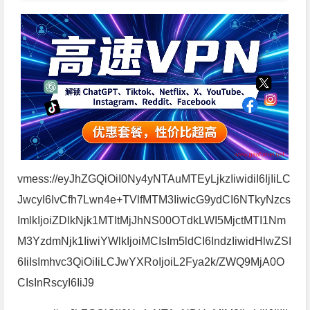
vmess://eyJhZGQiOiI0Ny4yNTAuMTEyLjkzIiwidiI6IjIiLC
JwcyI6IvCfh7Lwn4e+TVlfMTM3IiwicG9ydCI6NTkyNzcs
ImlkIjoiZDlkNjk1MTItMjJhNS00OTdkLWI5MjctMTI1Nm
M3YzdmNjk1IiwiYWlkIjoiMCIsIm5ldCI6IndzIiwidHlwZSI
6IiIsImhvc3QiOiIiLCJwYXRoIjoiL2Fya2k/ZWQ9MjA0O
CIsInRscyI6IiJ9