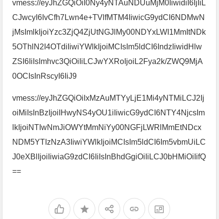
vmess://eyJhZGQiOiI0Ny4yNTAuNDUuMjM0IiwidiI6IjIiL
CJwcyI6IvCfh7Lwn4e+TVlfMTM4IiwicG9ydCI6NDMwN
jMsImlkIjoiYzc3ZjQ4ZjUtNGJlMy00NDYxLWI1MmItNDk
5OThlN2I4OTdiIiwiYWlkIjoiMCIsIm5ldCI6IndzIiwidHlw
ZSI6IiIsImhvc3QiOiIiLCJwYXRoIjoiL2Fya2k/ZWQ9MjA
0OCIsInRscyI6IiJ9
vmess://eyJhZGQiOiIxMzAuMTYyLjE1Mi4yNTMiLCJ2Ij
oiMiIsInBzIjoiIHwyNS4yOU1iIiwicG9ydCI6NTY4NjcsIm
lkIjoiNTIwNmJiOWYtMmNiYy00NGFjLWRlMmEtNDcx
NDM5YTIzNzA3IiwiYWlkIjoiMCIsIm5ldCI6Im5vbmUiLC
J0eXBlIjoiIiwiaG9zdCI6IiIsInBhdGgiOiIiLCJ0bHMiOiIifQ
==