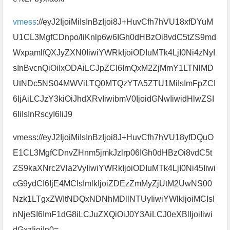
vmess
://eyJ2IjoiMiIsInBzIjoi8J+HuvCfh7hVU18xfDYuM
U1CL3MgfCDnpo/liKnlp6w6IGh0dHBzOi8vdC5tZS9md
WxpamlfQXJyZXN0IiwiYWRkIjoiODIuMTk4LjI0Ni4zNyI
sInBvcnQiOiIxODAiLCJpZCI6ImQxM2ZjMmY1LTNlMD
UtNDc5NS04MWViLTQ0MTQzYTA5ZTU1MiIsImFpZCI
6IjAiLCJzY3kiOiJhdXRvIiwibmV0IjoidGNwIiwidHlwZSI
6IiIsInRscyI6IiJ9
vmess://eyJ2IjoiMiIsInBzIjoi8J+HuvCfh7hVU18yfDQuO
E1CL3MgfCDnvZHnm5jmkJzlrp06IGh0dHBzOi8vdC5t
ZS9kaXNrc2Vla2VyIiwiYWRkIjoiODIuMTk4LjI0Ni45Iiwi
cG9ydCI6IjE4MCIsImlkIjoiZDEzZmMyZjUtM2UwNS00
Nzk1LTgxZWItNDQxNDNhMDllNTUyIiwiYWlkIjoiMCIsI
nNjeSI6ImF1dG8iLCJuZXQiOiJ0Y3AiLCJ0eXBlIjoiIiwi
dGxzIjoiIn0=