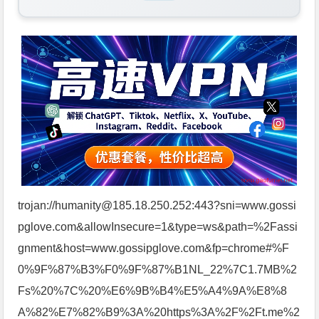
trojan://humanity@185.18.250.252:443?sni=www.gossi
pglove.com&allowInsecure=1&type=ws&path=%2Fassi
gnment&host=www.gossipglove.com&fp=chrome#%F
0%9F%87%B3%F0%9F%87%B1NL_22%7C1.7MB%2
Fs%20%7C%20%E6%9B%B4%E5%A4%9A%E8%8
A%82%E7%82%B9%3A%20https%3A%2F%2Ft.me%2