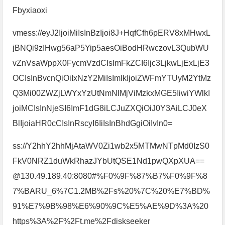
Fbyxiaoxi
vmess://eyJ2IjoiMiIsInBzIjoi8J+HqfCfh6pERV8xMHwxL
jBNQi9zIHwg56aP5Yip5aesOiBodHRwczovL3QubWU
vZnVsaWppX0FycmVzdCIsImFkZCI6Ijc3LjkwLjExLjE3
OCIsInBvcnQiOiIxNzY2MiIsImlkIjoiZWFmYTUyM2YtMz
Q3Mi00ZWZjLWYxYzUtNmNlMjViMzkxMGE5IiwiYWlkI
joiMCIsInNjeSI6ImF1dG8iLCJuZXQiOiJ0Y3AiLCJ0eX
BlIjoiaHR0cCIsInRscyI6IiIsInBhdGgiOiIvIn0=
ss://Y2hhY2hhMjAtaWV0Zi1wb2x5MTMwNTpMd0IzS0
FkV0NRZ1duWkRhazJYbUtQSE1Nd1pwQXpXUA==
@130.49.189.40:8080#%F0%9F%87%B7%F0%9F%8
7%BARU_6%7C1.2MB%2Fs%20%7C%20%E7%BD%
91%E7%9B%98%E6%90%9C%E5%AE%9D%3A%20
https%3A%2F%2Ft.me%2Fdiskseeker