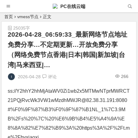
PC在线云端
首页
vmess节点
正文
25035字
2026-04-28_06:59:33_最新网络节点地址
免费分享…不定期更新…开放免费分享
（网络免费节点香港|日本|韩国|新加坡|台
湾|马来西亚|…
266
2026-04-28
评论
ss://Y2hhY2hhMjAtaWV0Zi1wb2x5MTMwNTprMWRCT
21PQjRvcWk3VW1wMzdhMWJR@82.38.31.191:8080
#%F0%9F%87%B3%F0%9F%87%B1NL_1%7C3.9M
B%2Fs%20%7C%20%E6%9B%B4%E5%A4%9A%E
8%8A%82%E7%82%B9%3A%20https%3A%2F%2Ft.m
e%2Fbyxiaoxi