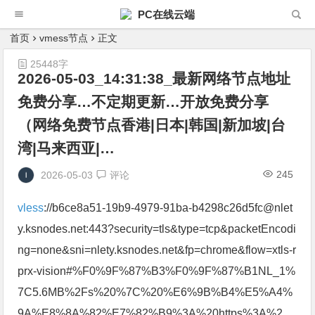
PC在线云端
首页
vmess节点
正文
25448字
2026-05-03_14:31:38_最新网络节点地址
免费分享…不定期更新…开放免费分享
（网络免费节点香港|日本|韩国|新加坡|台
湾|马来西亚|…
245
2026-05-03
评论
vless
://b6ce8a51-19b9-4979-91ba-b4298c26d5fc@nlet
y.ksnodes.net:443?security=tls&type=tcp&packetEncodi
ng=none&sni=nlety.ksnodes.net&fp=chrome&flow=xtls-r
prx-vision#%F0%9F%87%B3%F0%9F%87%B1NL_1%
7C5.6MB%2Fs%20%7C%20%E6%9B%B4%E5%A4%
9A%E8%8A%82%E7%82%B9%3A%20https%3A%2