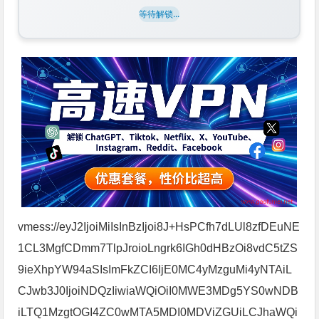
等待解锁...
vmess://eyJ2IjoiMiIsInBzIjoi8J+HsPCfh7dLUl8zfDEuNE
1CL3MgfCDmm7TlpJroioLngrk6IGh0dHBzOi8vdC5tZS
9ieXhpYW94aSIsImFkZCI6IjE0MC4yMzguMi4yNTAiL
CJwb3J0IjoiNDQzIiwiaWQiOiI0MWE3MDg5YS0wNDB
iLTQ1MzgtOGI4ZC0wMTA5MDI0MDViZGUiLCJhaWQi