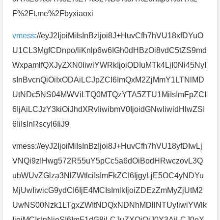
F%2Ft.me%2Fbyxiaoxi
vmess
://eyJ2IjoiMiIsInBzIjoi8J+HuvCfh7hVU18xfDYuO
U1CL3MgfCDnpo/liKnlp6w6IGh0dHBzOi8vdC5tZS9md
WxpamlfQXJyZXN0IiwiYWRkIjoiODIuMTk4LjI0Ni45NyI
sInBvcnQiOiIxODAiLCJpZCI6ImQxM2ZjMmY1LTNlMD
UtNDc5NS04MWViLTQ0MTQzYTA5ZTU1MiIsImFpZCI
6IjAiLCJzY3kiOiJhdXRvIiwibmV0IjoidGNwIiwidHlwZSI
6IiIsInRscyI6IiJ9
vmess://eyJ2IjoiMiIsInBzIjoi8J+HuvCfh7hVU18yfDIwLj
VNQi9zIHwg572R55uY5pCc5a6dOiBodHRwczovL3Q
ubWUvZGlza3NlZWtlciIsImFkZCI6IjgyLjE5OC4yNDYu
MjUwIiwicG9ydCI6IjE4MCIsImlkIjoiZDEzZmMyZjUtM2
UwNS00Nzk1LTgxZWItNDQxNDNhMDllNTUyIiwiYWlk
IjoiMCIsInNjeSI6ImF1dG8iLCJuZXQiOiJ0Y3AiLCJ0eX