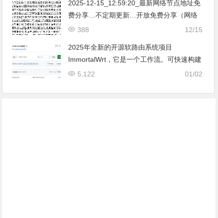
2025-12-15_12:59:20_最新网络节点地址免
费分享…不定期更新…开放免费分享（网络
免费节点香港|日本|韩国|新加坡|台湾|马来西
388
12/15
亚|…
2025年全新的开源软路由系统项目
ImmortalWrt，它是一个工作流。可快速构建
带docker，且支持自定义固件大小。
5,122
01/02