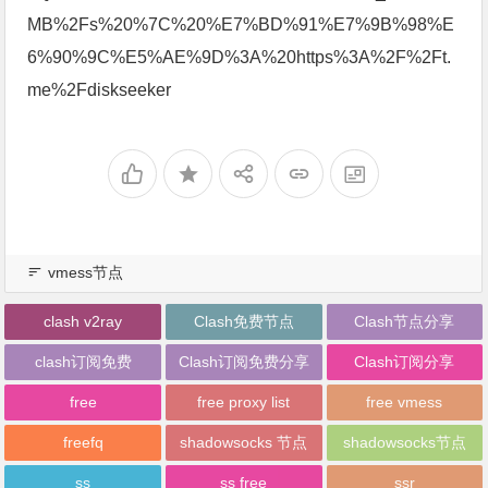
MB%2Fs%20%7C%20%E7%BD%91%E7%9B%98%E
6%90%9C%E5%AE%9D%3A%20https%3A%2F%2Ft.
me%2Fdiskseeker
vmess节点
clash v2ray
Clash免费节点
Clash节点分享
clash订阅免费
Clash订阅免费分享
Clash订阅分享
free
free proxy list
free vmess
freefq
shadowsocks 节点
shadowsocks节点
ss
ss free
ssr