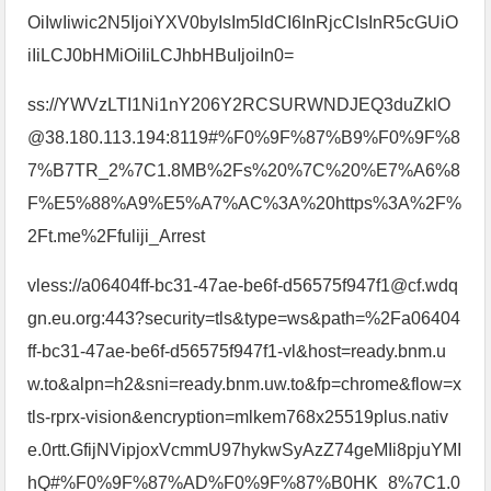
OiIwIiwic2N5IjoiYXV0byIsIm5ldCI6InRjcCIsInR5cGUiO
iIiLCJ0bHMiOiIiLCJhbHBuIjoiIn0=
ss://YWVzLTI1Ni1nY206Y2RCSURWNDJEQ3duZklO
@38.180.113.194:8119#%F0%9F%87%B9%F0%9F%8
7%B7TR_2%7C1.8MB%2Fs%20%7C%20%E7%A6%8
F%E5%88%A9%E5%A7%AC%3A%20https%3A%2F%
2Ft.me%2Ffuliji_Arrest
vless://a06404ff-bc31-47ae-be6f-d56575f947f1@cf.wdq
gn.eu.org:443?security=tls&type=ws&path=%2Fa06404
ff-bc31-47ae-be6f-d56575f947f1-vl&host=ready.bnm.u
w.to&alpn=h2&sni=ready.bnm.uw.to&fp=chrome&flow=x
tls-rprx-vision&encryption=mlkem768x25519plus.nativ
e.0rtt.GfijNVipjoxVcmmU97hykwSyAzZ74geMIi8pjuYMI
hQ#%F0%9F%87%AD%F0%9F%87%B0HK_8%7C1.0