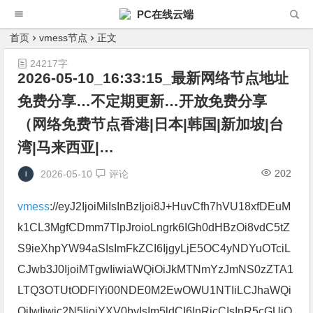
PC在线云端
首页
vmess节点
正文
24217字
2026-05-10_16:33:15_最新网络节点地址
免费分享…不定期更新…开放免费分享
（网络免费节点香港|日本|韩国|新加坡|台
湾|马来西亚|…
202
2026-05-10
评论
vmess
://eyJ2IjoiMiIsInBzIjoi8J+HuvCfh7hVU18xfDEuM
k1CL3MgfCDmm7TlpJroioLngrk6IGh0dHBzOi8vdC5tZ
S9ieXhpYW94aSIsImFkZCI6IjgyLjE5OC4yNDYuOTciL
CJwb3J0IjoiMTgwIiwiaWQiOiJkMTNmYzJmNS0zZTA1
LTQ3OTUtODFlYi00NDE0M2EwOWU1NTIiLCJhaWQi
OiIwIiwic2N5IjoiYXV0byIsIm5ldCI6InRjcCIsInR5cGUiO