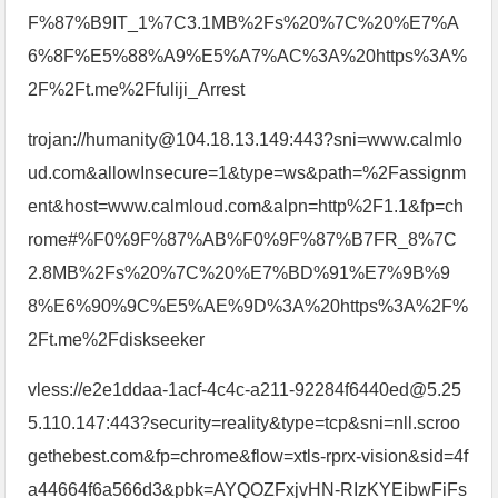
F%87%B9IT_1%7C3.1MB%2Fs%20%7C%20%E7%A
6%8F%E5%88%A9%E5%A7%AC%3A%20https%3A%
2F%2Ft.me%2Ffuliji_Arrest
trojan://humanity@104.18.13.149:443?sni=www.calmlo
ud.com&allowInsecure=1&type=ws&path=%2Fassignm
ent&host=www.calmloud.com&alpn=http%2F1.1&fp=ch
rome#%F0%9F%87%AB%F0%9F%87%B7FR_8%7C
2.8MB%2Fs%20%7C%20%E7%BD%91%E7%9B%9
8%E6%90%9C%E5%AE%9D%3A%20https%3A%2F%
2Ft.me%2Fdiskseeker
vless://e2e1ddaa-1acf-4c4c-a211-92284f6440ed@5.25
5.110.147:443?security=reality&type=tcp&sni=nll.scroo
gethebest.com&fp=chrome&flow=xtls-rprx-vision&sid=4f
a44664f6a566d3&pbk=AYQOZFxjvHN-RIzKYEibwFiFs