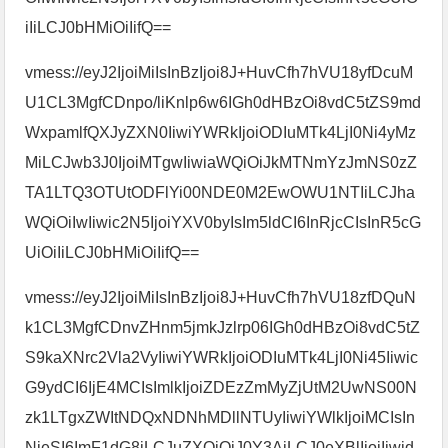
iIiLCJ0bHMiOiIifQ==
vmess://eyJ2IjoiMiIsInBzIjoi8J+HuvCfh7hVU18yfDcuM
U1CL3MgfCDnpo/liKnlp6w6IGh0dHBzOi8vdC5tZS9md
WxpamlfQXJyZXN0IiwiYWRkIjoiODIuMTk4LjI0Ni4yMz
MiLCJwb3J0IjoiMTgwIiwiaWQiOiJkMTNmYzJmNS0zZ
TA1LTQ3OTUtODFlYi00NDE0M2EwOWU1NTIiLCJha
WQiOiIwIiwic2N5IjoiYXV0byIsIm5ldCI6InRjcCIsInR5cG
UiOiIiLCJ0bHMiOiIifQ==
vmess://eyJ2IjoiMiIsInBzIjoi8J+HuvCfh7hVU18zfDQuN
k1CL3MgfCDnvZHnm5jmkJzlrp06IGh0dHBzOi8vdC5tZ
S9kaXNrc2Vla2VyIiwiYWRkIjoiODIuMTk4LjI0Ni45Iiwic
G9ydCI6IjE4MCIsImlkIjoiZDEzZmMyZjUtM2UwNS00N
zk1LTgxZWItNDQxNDNhMDllNTUyIiwiYWlkIjoiMCIsIn
NjeSI6ImF1dG8iLCJuZXQiOiJ0Y3AiLCJ0eXBlIjoiIiwid