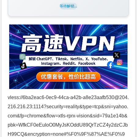
等待解锁...
vless://6ba2eac6-0ec9-44ca-a42b-a8e23aafb530@204.
216.216.23:1114?security=reality&type=tcp&sni=yahoo.
com&fp=chrome&flow=xtls-rprx-vision&sid=79a1e14b&
pbk=WfkCF0eEuIoO0MyJsKOddU89QrTzCZ4y2dzCJb
H99CQ&encryption=none#%F0%9F%87%AE%F0%9