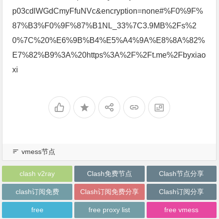
p03cdlWGdCmyFfuNVc&encryption=none#%F0%9F%
87%B3%F0%9F%87%B1NL_33%7C3.9MB%2Fs%2
0%7C%20%E6%9B%B4%E5%A4%9A%E8%8A%82%
E7%82%B9%3A%20https%3A%2F%2Ft.me%2Fbyxiao
xi
vmess节点
clash v2ray
Clash免费节点
Clash节点分享
clash订阅免费
Clash订阅免费分享
Clash订阅分享
free
free proxy list
free vmess