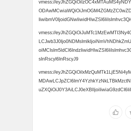
vmess://eyJhZGQiOiIzOC4xMTAuMS4yNDYiL
ODAwMCwiaWQiOiJmOGM4ZGMzZC0wZDM3
IiwibmV0IjoidGNwIiwidHlwZSI6IiIsImhvc3Qi
vmess://eyJhZGQiOiJuMTc1MzEwMTI3Ny40d
LCJwb3J0Ijo0NDMsImlkIjoiNmVhNDhkZm
oiMCIsIm5ldCI6IndzIiwidHlwZSI6IiIsImh
sInRscyI6InRscyJ9
vmess://eyJhZGQiOiIxMzQuMTk1LjE5Ni4yM
MDAwLCJpZCI6ImY4YzhkYzNkLTBkMzctN
uZXQiOiJ0Y3AiLCJ0eXBlIjoiIiwiaG9zdCI6IiI