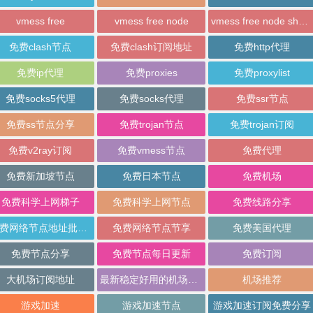
vmess free
vmess free node
vmess free node sharing
免费clash节点
免费clash订阅地址
免费http代理
免费ip代理
免费proxies
免费proxylist
免费socks5代理
免费socks代理
免费ssr节点
免费ss节点分享
免费trojan节点
免费trojan订阅
免费v2ray订阅
免费vmess节点
免费代理
免费新加坡节点
免费日本节点
免费机场
免费科学上网梯子
免费科学上网节点
免费线路分享
免费网络节点地址批量分享
免费网络节点节享
免费美国代理
免费节点分享
免费节点每日更新
免费订阅
大机场订阅地址
最新稳定好用的机场推荐
机场推荐
游戏加速
游戏加速节点
游戏加速订阅免费分享