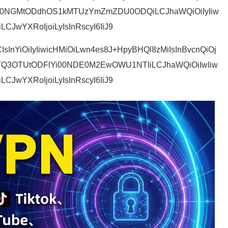
M0NGMtODdhOS1kMTUzYmZmZDU0ODQiLCJhaWQiOiIyIiw
iLCJwYXRoIjoiLyIsInRscyI6IiJ9
IsInYiOiIyIiwicHMiOiLwn4es8J+HpyBHQl8zMiIsInBvcnQiOj
Q3OTUtODFlYi00NDE0M2EwOWU1NTIiLCJhaWQiOiIwIiw
iLCJwYXRoIjoiLyIsInRscyI6IiJ9