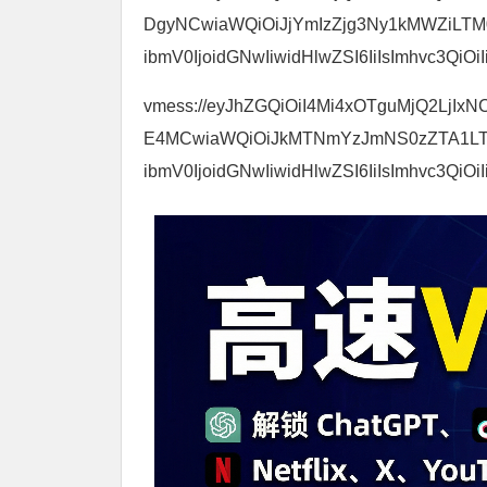
DgyNCwiaWQiOiJjYmIzZjg3Ny1kMWZiLT
ibmV0IjoidGNwIiwidHlwZSI6IiIsImhvc3QiOiI
vmess://eyJhZGQiOiI4Mi4xOTguMjQ2LjIxNC
E4MCwiaWQiOiJkMTNmYzJmNS0zZTA1LT
ibmV0IjoidGNwIiwidHlwZSI6IiIsImhvc3QiOiI