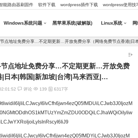
智能路由器刷固件
软件下载
wordpress插件下载
wordpress使用技
Windows系统问题
黑苹果系统(破解版)
Linux系统
网
52_最新网络节点地址免费分享…不定期更新…开放免费分享（网络免费节点香港|日本
2_最新网络节点地址免费分享…不定期更新…开放免费
日本|韩国|新加坡|台湾|马来西亚|…
02:01:52
评论
139
6317字
iwidiI6IjIiLCJwcyI6IvCfh6jwn4ezQ05fMDUiLCJwb3J0IjozM
M0NGMtODdhOS1kMTUzYmZmZDU0ODQiLCJhaWQiOiIyIiw
iLCJwYXRoIjoiLyIsInRscyI6IiJ9
widiI6IjIiLCJwcyI6IvCfh6jwn4ezQ05fMDYiLCJwb3J0IjozM