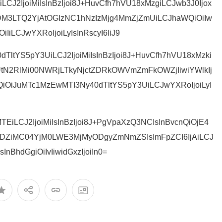
CJ2IjoiMiIsInBzIjoi8J+HuvCfh7hVU18xMzgiLCJwb3J0Ijox
LTQ2YjAtOGIzNC1hNzIzMjg4MmZjZmUiLCJhaWQiOiIw
OiIiLCJwYXRoIjoiLyIsInRscyI6IiJ9
TltYS5pY3UiLCJ2IjoiMiIsInBzIjoi8J+HuvCfh7hVU18xMzki
UtN2RlMi00NWRjLTkyNjctZDRkOWVmZmFkOWZjIiwiYWlkIj
vc3QiOiJuMTc1MzEwMTI3Ny40dTltYS5pY3UiLCJwYXRoIjoiLyI
TEiLCJ2IjoiMiIsInBzIjoi8J+PgVpaXzQ3NCIsInBvcnQiOjE4
DZiMC04YjM0LWE3MjMyODgyZmNmZSIsImFpZCI6IjAiLCJ
sInBhdGgiOiIvIiwidGxzIjoiIn0=