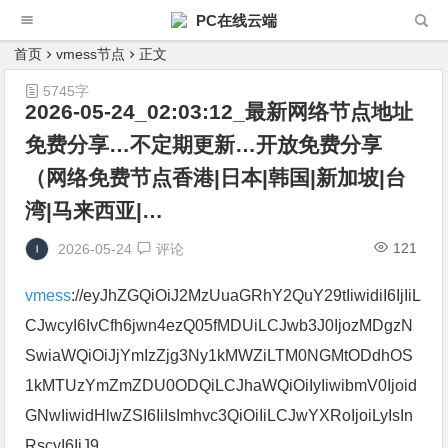
PC在线云端
首页
vmess节点
正文
5745字
2026-05-24_02:03:12_最新网络节点地址
免费分享…不定期更新…开放免费分享
（网络免费节点香港|日本|韩国|新加坡|台
湾|马来西亚|…
121
2026-05-24
评论
vmess
://eyJhZGQiOiJ2MzUuaGRhY2QuY29tIiwidiI6IjIiL
CJwcyI6IvCfh6jwn4ezQ05fMDUiLCJwb3J0IjozMDgzN
SwiaWQiOiJjYmIzZjg3Ny1kMWZiLTM0NGMtODdhOS
1kMTUzYmZmZDU0ODQiLCJhaWQiOiIyIiwibmV0Ijoid
GNwIiwidHlwZSI6IiIsImhvc3QiOiIiLCJwYXRoIjoiLyIsIn
RscyI6IiJ9