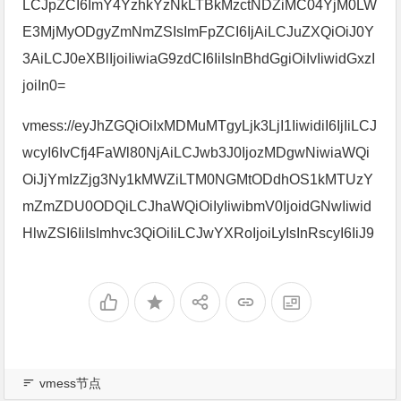
LCJpZCI6ImY4YzhkYzNkLTBkMzctNDZiMC04YjM0LW
E3MjMyODgyZmNmZSIsImFpZCI6IjAiLCJuZXQiOiJ0Y
3AiLCJ0eXBlIjoiIiwiaG9zdCI6IiIsInBhdGgiOiIvIiwidGxzI
joiIn0=
vmess://eyJhZGQiOiIxMDMuMTgyLjk3LjI1IiwidiI6IjIiLCJ
wcyI6IvCfj4FaWl80NjAiLCJwb3J0IjozMDgwNiwiaWQi
OiJjYmIzZjg3Ny1kMWZiLTM0NGMtODdhOS1kMTUzY
mZmZDU0ODQiLCJhaWQiOiIyIiwibmV0IjoidGNwIiwid
HlwZSI6IiIsImhvc3QiOiIiLCJwYXRoIjoiLyIsInRscyI6IiJ9
vmess节点