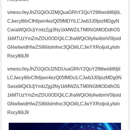
vmess://eyJhZGQiOiJ2MjQuaGRhY2QuY29tIiwidiI6IjIiL
CJwcyI6IvCfh6jwn4ezQ05fMDYiLCJwb3J0IjozMDgyN
CwiaWQiOiJjYmIzZjg3Ny1kMWZiLTM0NGMtODdhOS
1kMTUzYmZmZDU0ODQiLCJhaWQiOiIyIiwibmV0Ijoid
GNwIiwidHlwZSI6IiIsImhvc3QiOiIiLCJwYXRoIjoiLyIsIn
RscyI6IiJ9
vmess://eyJhZGQiOiJ2NDUuaGRhY2QuY29tIiwidiI6IjIi
LCJwcyI6IvCfh6jwn4ezQ05fMDciLCJwb3J0IjozMDg0N
SwiaWQiOiJjYmIzZjg3Ny1kMWZiLTM0NGMtODdhOS
1kMTUzYmZmZDU0ODQiLCJhaWQiOiIyIiwibmV0Ijoid
GNwIiwidHlwZSI6IiIsImhvc3QiOiIiLCJwYXRoIjoiLyIsIn
RscyI6IiJ9