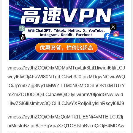
vmess://eyJhZGQiOiIxMDMuMTgyLjk3LjI1IiwidiI6IjIiLCJ
wcyI6IvCfj4FaWl80NTgiLCJwb3J0IjozMDgwNCwiaWQ
iOiJjYmIzZjg3Ny1kMWZiLTM0NGMtODdhOS1kMTUzY
mZmZDU0ODQiLCJhaWQiOiIyIiwibmV0IjoidGNwIiwid
HlwZSI6IiIsImhvc3QiOiIiLCJwYXRoIjoiLyIsInRscyI6IiJ9
vmess://eyJhZGQiOiIxMzQuMTk1LjE5Ni4yMTEiLCJ2Ij
oiMiIsInBzIjoi8J+PgVpaXzQ1OSIsInBvcnQiOjE4MDAw