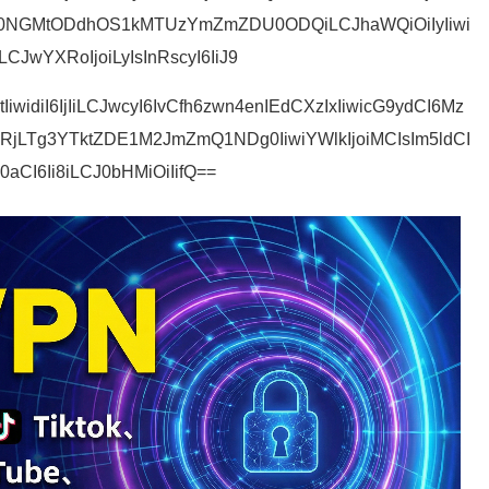
M0NGMtODdhOS1kMTUzYmZmZDU0ODQiLCJhaWQiOiIyIiwi
LCJwYXRoIjoiLyIsInRscyI6IiJ9
widiI6IjIiLCJwcyI6IvCfh6zwn4enIEdCXzIxIiwicG9ydCI6Mz
DRjLTg3YTktZDE1M2JmZmQ1NDg0IiwiYWlkIjoiMCIsIm5ldCI
F0aCI6Ii8iLCJ0bHMiOiIifQ==