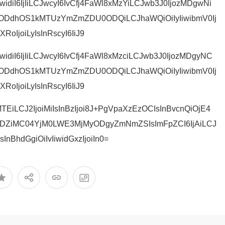
widiI6IjIiLCJwcyI6IvCfj4FaWl8xMzYiLCJwb3J0IjozMDgwNi
tODdhOS1kMTUzYmZmZDU0ODQiLCJhaWQiOiIyIiwibmV0Ij
RoIjoiLyIsInRscyI6IiJ9
widiI6IjIiLCJwcyI6IvCfj4FaWl8xMzciLCJwb3J0IjozMDgyNC
tODdhOS1kMTUzYmZmZDU0ODQiLCJhaWQiOiIyIiwibmV0Ij
RoIjoiLyIsInRscyI6IiJ9
TEiLCJ2IjoiMiIsInBzIjoi8J+PgVpaXzEzOCIsInBvcnQiOjE4
DZiMC04YjM0LWE3MjMyODgyZmNmZSIsImFpZCI6IjAiLCJ
sInBhdGgiOiIvIiwidGxzIjoiIn0=