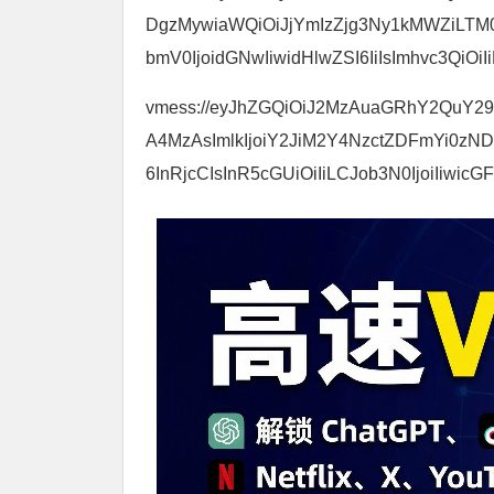
DgzMywiaWQiOiJjYmIzZjg3Ny1kMWZiLT
bmV0IjoidGNwIiwidHlwZSI6IiIsImhvc3QiOiIi
vmess://eyJhZGQiOiJ2MzAuaGRhY2QuY29tIi
A4MzAsImlkIjoiY2JiM2Y4NzctZDFmYi0zN
6InRjcCIsInR5cGUiOiIiLCJob3N0IjoiIiwicG