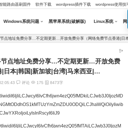
智能路由器刷固件
软件下载
wordpress插件下载
wordpress使用技
Windows系统问题
黑苹果系统(破解版)
Linux系统
网
43_最新网络节点地址免费分享…不定期更新…开放免费分享（网络免费节点香港|日本
3_最新网络节点地址免费分享…不定期更新…开放免费
日本|韩国|新加坡|台湾|马来西亚|…
02:05:43
评论
175
8473字
iwidiI6IjIiLCJwcyI6IvCfh6jwn4ezQ05fMDkiLCJwb3J0IjozMD
0NGMtODdhOS1kMTUzYmZmZDU0ODQiLCJhaWQiOiIyIiwib
CJwYXRoIjoiLyIsInRscyI6IiJ9
widiI6IjIiLCJwcyI6IvCfh6jwn4ezQ05fMTAiLCJwb3J0IjozM