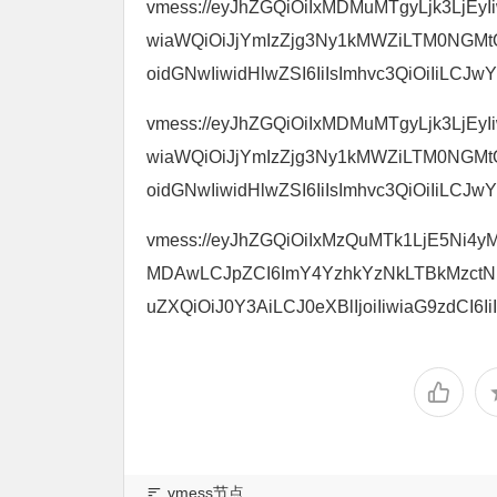
vmess://eyJhZGQiOiIxMDMuMTgyLjk3LjEyIi
wiaWQiOiJjYmIzZjg3Ny1kMWZiLTM0NGM
oidGNwIiwidHlwZSI6IiIsImhvc3QiOiIiLCJwYX
vmess://eyJhZGQiOiIxMDMuMTgyLjk3LjEyIi
wiaWQiOiJjYmIzZjg3Ny1kMWZiLTM0NGM
oidGNwIiwidHlwZSI6IiIsImhvc3QiOiIiLCJwYX
vmess://eyJhZGQiOiIxMzQuMTk1LjE5Ni4yM
MDAwLCJpZCI6ImY4YzhkYzNkLTBkMzctN
uZXQiOiJ0Y3AiLCJ0eXBlIjoiIiwiaG9zdCI6IiI
vmess节点