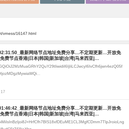
et/vmess/16147.html
-08_02:31:50_最新网络节点地址免费分享…不定期更新…开放免
免费节点香港|日本|韩国|新加坡|台湾|马来西亚|…
GQiOiJ2MzMuaGRhY2QuY29tIiwidiI6IjIiLCJwcyI6IvCfh6jwn4ezQ05f
IjozMDgzMywiaWQi...
17
-08_01:46:42_最新网络节点地址免费分享…不定期更新…开放免
免费节点香港|日本|韩国|新加坡|台湾|马来西亚|…
joiMiIsInBzIjoi8J+HrfCfh7BIS18xfDEuME1CL3MgfCDmm7TlpJroioLng