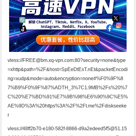
vless://FREE@bm.xq-vpn.com:80?security=none&type
=xhttp&path=%2F&host=SpEeDtEsT.nEt&packetEncodi
ng=xudp&mode=auto&encryption=none#%F0%9F%8
7%B9%F0%9F%87%ADTH_3%7C1.9MB%2Fs%20%7
C%20%E7%BD%91%E7%9B%98%E6%90%9C%E5%
AE%9D%3A%20https%3A%2F%2Ft.me%2Fdiskseeke
r
vless://48ff2b70-e180-582f-8866-d9a2edeed5f5@51.15