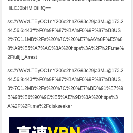
iIiLCJ0bHMiOiIifQ==
ss://YWVzLTEyOC1nY206c2hhZG93c29ja3M=@173.2
44.56.6:443#%F0%9F%87%BA%F0%9F%87%B8US_
2%7C1.1MB%2Fs%20%7C%20%E7%A6%8F%E5%8
8%A9%E5%A7%AC%3A%20https%3A%2F%2Ft.me%
2Ffuliji_Arrest
ss://YWVzLTEyOC1nY206c2hhZG93c29ja3M=@173.2
44.56.9:443#%F0%9F%87%BA%F0%9F%87%B8US_
3%7C1.2MB%2Fs%20%7C%20%E7%BD%91%E7%9
B%98%E6%90%9C%E5%AE%9D%3A%20https%3
A%2F%2Ft.me%2Fdiskseeker