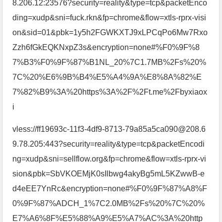
8.206.12:23576?security=reality&type=tcp&packetEnco
ding=xudp&sni=fuck.rkn&fp=chrome&flow=xtls-rprx-visi
on&sid=01&pbk=1y5h2FGWKXTJ9xLPCqPo6Mw7Rxo
Zzh6fGkEQKNxpZ3s&encryption=none#%F0%9F%8
7%B3%F0%9F%87%B1NL_20%7C1.7MB%2Fs%20%
7C%20%E6%9B%B4%E5%A4%9A%E8%8A%82%E
7%82%B9%3A%20https%3A%2F%2Ft.me%2Fbyxiaox
i
vless://ff19693c-11f3-4df9-8713-79a85a5ca090@208.6
9.78.205:443?security=reality&type=tcp&packetEncodi
ng=xudp&sni=sellflow.org&fp=chrome&flow=xtls-rprx-vi
sion&pbk=SbVKOEMjK0sIlbwg4akyBg5mL5KZwwB-e
d4eEE7YnRc&encryption=none#%F0%9F%87%A8%F
0%9F%87%ADCH_1%7C2.0MB%2Fs%20%7C%20%
E7%A6%8F%E5%88%A9%E5%A7%AC%3A%20http