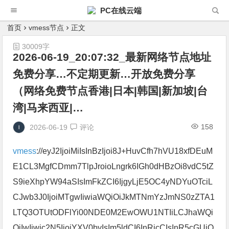
PC在线云端
首页
vmess节点
正文
30009字
2026-06-19_20:07:32_最新网络节点地址
免费分享…不定期更新…开放免费分享
（网络免费节点香港|日本|韩国|新加坡|台
湾|马来西亚|…
158
2026-06-19
评论
vmess
://eyJ2IjoiMiIsInBzIjoi8J+HuvCfh7hVU18xfDEuM
E1CL3MgfCDmm7TlpJroioLngrk6IGh0dHBzOi8vdC5tZ
S9ieXhpYW94aSIsImFkZCI6IjgyLjE5OC4yNDYuOTciL
CJwb3J0IjoiMTgwIiwiaWQiOiJkMTNmYzJmNS0zZTA1
LTQ3OTUtODFlYi00NDE0M2EwOWU1NTIiLCJhaWQi
OiIwIiwic2N5IjoiYXV0byIsIm5ldCI6InRjcCIsInR5cGUiO