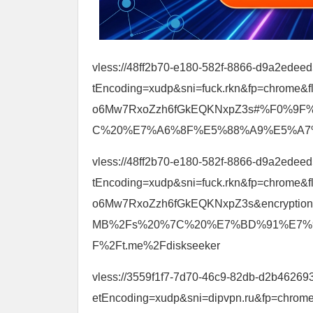
vless://48ff2b70-e180-582f-8866-d9a2edee
tEncoding=xudp&sni=fuck.rkn&fp=chrome&
o6Mw7RxoZzh6fGkEQKNxpZ3s#%F0%9
C%20%E7%A6%8F%E5%88%A9%E5%A7%AC%
vless://48ff2b70-e180-582f-8866-d9a2edee
tEncoding=xudp&sni=fuck.rkn&fp=chrome&
o6Mw7RxoZzh6fGkEQKNxpZ3s&encrypt
MB%2Fs%20%7C%20%E7%BD%91%E7%9
F%2Ft.me%2Fdiskseeker
vless://3559f1f7-7d70-46c9-82db-d2b46269
etEncoding=xudp&sni=dipvpn.ru&fp=chro