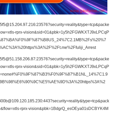
d5f5@15.204.97.216:23576?security=reality&type=tcp&packe
flow=xtls-rprx-vision&sid=01&pbk=1y5h2FGWKXTJ9xLPCqP
F%87%BA%F0%9F%87%B8US_24%7C2.1MB%2Fs%20%7
3A%20https%3A%2F%2Ft.me%2Ffuliji_Arrest
d5f5@51.158.206.87:23576?security=reality&type=tcp&packe
flow=xtls-rprx-vision&sid=01&pbk=1y5h2FGWKXTJ9xLPCqP
ion=none#%F0%9F%87%B3%F0%9F%87%B1NL_14%7C1.9
B%98%E6%90%9C%E5%AE%9D%3A%20https%3A%2
300b@109.120.185.230:443?security=reality&type=tcp&pack
me&flow=xtls-rprx-vision&pbk=1BdgrQ_esOEya01sDCBYK4M