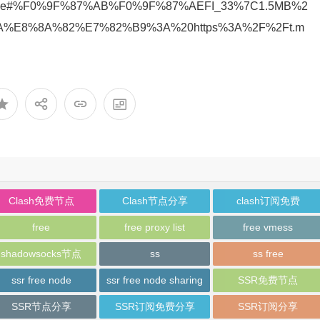
none#%F0%9F%87%AB%F0%9F%87%AEFI_33%7C1.5MB%2
%E8%8A%82%E7%82%B9%3A%20https%3A%2F%2Ft.m
Clash免费节点
Clash节点分享
clash订阅免费
free
free proxy list
free vmess
shadowsocks节点
ss
ss free
ssr free node
ssr free node sharing
SSR免费节点
SSR节点分享
SSR订阅免费分享
SSR订阅分享