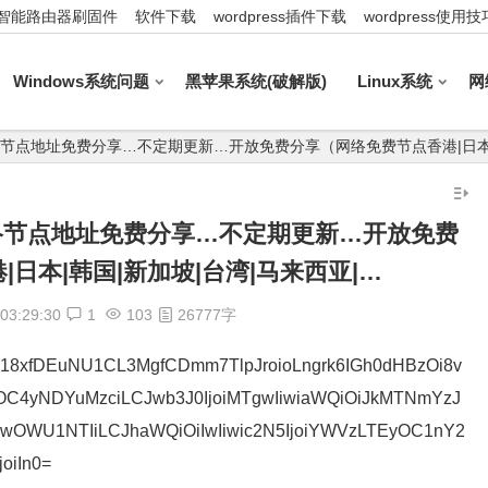
智能路由器刷固件
软件下载
wordpress插件下载
wordpress使用技
Windows系统问题
黑苹果系统(破解版)
Linux系统
网
30_最新网络节点地址免费分享…不定期更新…开放免费分享（网络免费节点香港|日本
0_最新网络节点地址免费分享…不定期更新…开放免费
日本|韩国|新加坡|台湾|马来西亚|…
03:29:30
1
103
26777字
7hVU18xfDEuNU1CL3MgfCDmm7TlpJroioLngrk6IGh0dHBzOi8v
5OC4yNDYuMzciLCJwb3J0IjoiMTgwIiwiaWQiOiJkMTNmYzJ
OWU1NTIiLCJhaWQiOiIwIiwic2N5IjoiYWVzLTEyOC1nY2
oiIn0=