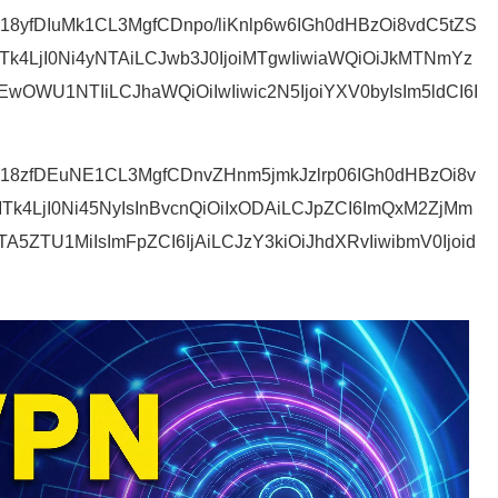
hVU18yfDIuMk1CL3MgfCDnpo/liKnlp6w6IGh0dHBzOi8vdC5tZS
Tk4LjI0Ni4yNTAiLCJwb3J0IjoiMTgwIiwiaWQiOiJkMTNmYz
WU1NTIiLCJhaWQiOiIwIiwic2N5IjoiYXV0byIsIm5ldCI6I
7hVU18zfDEuNE1CL3MgfCDnvZHnm5jmkJzlrp06IGh0dHBzOi8v
MTk4LjI0Ni45NyIsInBvcnQiOiIxODAiLCJpZCI6ImQxM2ZjMm
TU1MiIsImFpZCI6IjAiLCJzY3kiOiJhdXRvIiwibmV0Ijoid