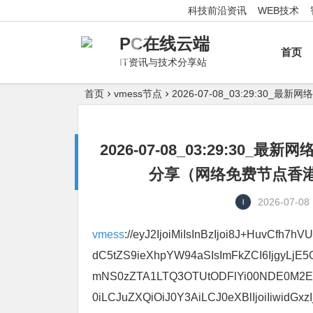
科技前沿资讯
WEB技术
PC在线云端
首页
IT资讯与技术分享站
首页
vmess节点
2026-07-08_03:29:
2026-07-08_03:29:3
分享（网络免费节点香港|
2026-07-08
vmess
://eyJ2IjoiMiIsInBzIjoi8J+HuvCfh
dC5tZS9ieXhpYW94aSIsImFkZCI6IjgyLjE
mNS0zZTA1LTQ3OTUtODFlYi00NDE0M2Ew
0iLCJuZXQiOiJ0Y3AiLCJ0eXBlIjoiIiwidGxzIj