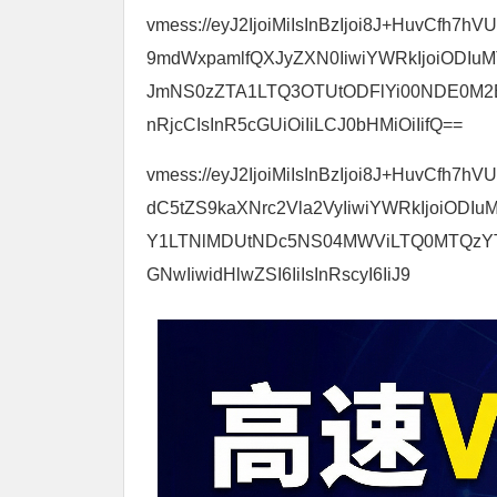
vmess://eyJ2IjoiMiIsInBzIjoi8J+HuvCfh7
9mdWxpamlfQXJyZXN0IiwiYWRkIjoiODIuM
JmNS0zZTA1LTQ3OTUtODFlYi00NDE0M2EwO
nRjcCIsInR5cGUiOiIiLCJ0bHMiOiIifQ==
vmess://eyJ2IjoiMiIsInBzIjoi8J+HuvCfh
dC5tZS9kaXNrc2Vla2VyIiwiYWRkIjoiODIu
Y1LTNlMDUtNDc5NS04MWViLTQ0MTQzYTA5Z
GNwIiwidHlwZSI6IiIsInRscyI6IiJ9