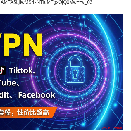
3NAMTA5LjIwMS4xNTIuMTgxOjQ0Mw==#_03