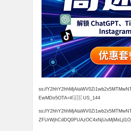
ss://Y2hhY2hhMjAtaWV0Zi1wb2x5MT
EwMDo5OTA=#🇺🇸 US_144
ss://Y2hhY2hhMjAtaWV0Zi1wb2x5MTMwN
ZFUrWjhCdDQ0PUAzOC4xNjUuMjMxLjI1Oj