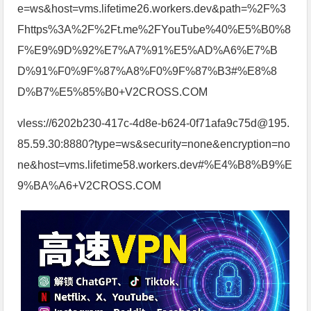
e=ws&host=vms.lifetime26.workers.dev&path=%2F%3
Fhttps%3A%2F%2Ft.me%2FYouTube%40%E5%B0%8
F%E9%9D%92%E7%A7%91%E5%AD%A6%E7%B
D%91%F0%9F%87%A8%F0%9F%87%B3#%E8%8
D%B7%E5%85%B0+V2CROSS.COM
vless://6202b230-417c-4d8e-b624-0f71afa9c75d@195.
85.59.30:8880?type=ws&security=none&encryption=no
ne&host=vms.lifetime58.workers.dev#%E4%B8%B9%E
9%BA%A6+V2CROSS.COM