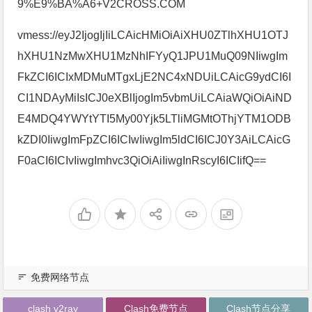
9%E9%BA%A6+V2CROSS.COM
vmess://eyJ2IjogIjIiLCAicHMiOiAiXHU0ZTlhXHU1OTJ
hXHU1NzMwXHU1MzNhIFYyQ1JPU1MuQ09NIiwgIm
FkZCI6ICIxMDMuMTgxLjE2NC4xNDUiLCAicG9ydCI6I
CI1NDAyMiIsICJ0eXBlIjogIm5vbmUiLCAiaWQiOiAiND
E4MDQ4YWYtYTI5My00Yjk5LTliMGMtOThjYTM1ODB
kZDI0IiwgImFpZCI6ICIwIiwgIm5ldCI6ICJ0Y3AiLCAicG
F0aCI6ICIvIiwgImhvc3QiOiAiIiwgInRscyI6ICIifQ==
免费网络节点
clash v2ray
Clash免费节点
Clash节点分享