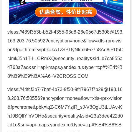
vless://439f353b-b52f-4355-93d8-26e0567d5308@193.
163.203.76:50592?encryption=none&flow=xtls-rprx-visi
on&fp=chrome&pbk=kATzSBDyNkm6Ee7p8Ad8iPD5C
rJmkJ5n1T-l-LCRmXQ&security=reality&sid=b7ca855a
4763a7ac&sni=api-maps.yandex.ru&type=tcp#%E4%B
8%B9%E9%BA%A6+V2CROSS.COM
vless://44fcf3b7-7baf-4b73-9f50-9f47967f7b29@193.16
3.203.76:50556?encryption=none&flow=xtls-rprx-vision
&fp=chrome&pbk=tqZ-C6M7YzjR_sJ-V3OgU3tLUAv-K
nJ9BQfIYfnVOHo&security=reality&sid=23a3dee422d0
cd1c&sni=api-maps.yandex.ru&type=tcp#%E4%B8%B