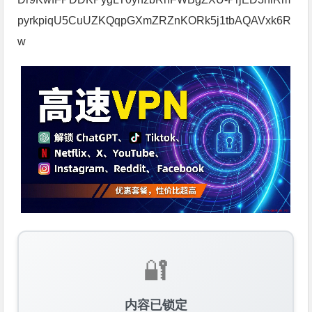
pyrkpiqU5CuUZKQqpGXmZRZnKORk5j1tbAQAVxk6R
w
🔐
内容已锁定