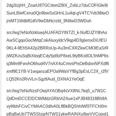
2dg3izjhH_ZoarU8TGCrtomZ8lX_ZvbLz7duCOFlGIe9t
SunLBIefCena0Qn9bwSsGHnL1u4qt-gV4TCYvb38twO
jniMT1WdbfI1dlV9wDbNcrzId_9N8wD3WDuh
sn://wg?eNoNzkluwjAUAFADYtNTZI_k-NufDJZYtIhAo
AwSCgqsGocMrtqCokAIuxyIdcV9qp4D3glemxDiUIEU
0KL4-9Eh5A42p2BRRoUp-Au3mCXRZkwCMOlEaSrR
jWIZKzuSqBiXtoqECdy5jd9zP8xeL9tyBKs8OL5hMP6s
q3Mm9FwvhO6hud4V7nAX4uCmvsPlsOeBdxnNPXdf6
xmf9E1YB-V1wqanzaEPOa9WaVYfBg3pEsLC2X_r2fV
LQ52Kn2RvVLn-SgzfiAud_DXNA1YeOqE
sn://wg?eNoNzsFOwjAYAOBq4sVX8NL7kq5_u7W1C
QdDmDCCElDCtWMdzGRbVrZAue1xPJB48318Bh9A
vyf4bhFCivCYMAAC0dfvA0LfIBkBQShhIWf3TFChI0m
pBqBaUb7TWSSlzgrNTWS1ykwRAlNXu9jwVVCojxd1