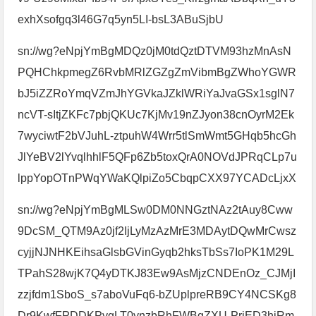
exhXsofgq3l46G7q5yn5LI-bsL3ABuSjbU
sn://wg?eNpjYmBgMDQz0jM0tdQztDTVM93hzMnAsN
PQHChkpmegZ6RvbMRlZGZgZmVibmBgZWhoYGWR
bJ5iZZRoYmqVZmJhYGVkaJZklWRiYaJvaGSx1sglN7
ncVT-sItjZKFc7pbjQKUc7KjMv19nZJyon38cnOyrM2Ek
7wyciwtF2bVJuhL-ztpuhW4Wrr5tlSmWmt5GHqb5hcGh
JlYeBV2lYvqlhhlF5QFp6Zb5toxQrA0NOVdJPRqCLp7u
lppYopOTnPWqYWaKQlpiZo5CbqpCXX97YCADcLjxX
sn://wg?eNpjYmBgMLSw0DM0NNGztNAz2tAuy8Cww
9DcSM_QTM9Az0jf2IjLyMzAzMrE3MDAytDQwMrCwsz
cyjjNJNHKEihsaGlsbGVinGyqb2hksTbSs7IoPK1M29L
TPahS28wjK7Q4yDTKJ83Ew9AsMjzCNDEnOz_CJMjI
zzjfdm1SboS_s7aboVuFq6-bZUplpreRB9CY4NCSKg8
Dr9KwfFPDDKPygLT0ynzbRhFWBgZXU-PrjED3hiRm