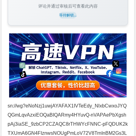
评论并通过审核后可查看此内容
等待解锁...
sn://wg?eNoNzj1uwjAYAFAX1IVTeEdy_NlxbCwxoJYQ
QGmLqvAzxiEOQaBIQARmy4HYuvQ-nVAPAePbXgsh
pAj3iaSE_9zbCP2CZAQC8rTHWYcFNNC-pFQDUK2k
TXUmA6GN4FIznwsNOUgPmLoV72V8TrnInBM2Gs3L