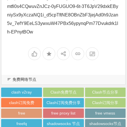
mtfi0s4CQwuvZnJCz-0yFUGUO9-6t-3T6JpV29dxkEBy
niySx9yXczaNQ1i_d5cpTftNE8OBnZbF3jejAd0h9Jzan
5v_7efY9EeLS3ywxuW47PBx56ypynqPm77Dvukdrk1l
h-EPnytBOw
免费网络节点
clash v2ray
Clash免费节点
Clash节点分享
clash订阅免费
Clash订阅免费分享
Clash订阅分享
free
free proxy list
free vmess
freefq
shadowsocks 节点
shadowsocks节点