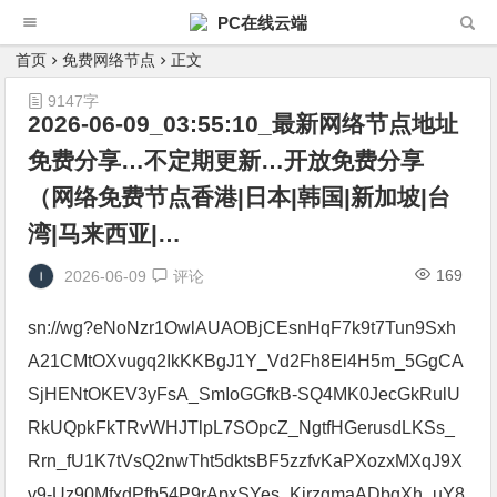
PC在线云端
首页
免费网络节点
正文
9147字
2026-06-09_03:55:10_最新网络节点地址
免费分享…不定期更新…开放免费分享
（网络免费节点香港|日本|韩国|新加坡|台
湾|马来西亚|…
169
2026-06-09
评论
sn://wg?eNoNzr1OwlAUAOBjCEsnHqF7k9t7Tun9Sxh
A21CMtOXvugq2IkKKBgJ1Y_Vd2Fh8El4H5m_5GgCA
SjHENtOKEV3yFsA_SmIoGGfkB-SQ4MK0JecGkRulU
RkUQpkFkTRvWHJTlpL7SOpcZ_NgtfHGerusdLKSs_
Rrn_fU1K7tVsQ2nwTht5dktsBF5zzfvKaPXozxMXqJ9X
v9-Uz90MfxdPfb54P9rApxSYes_KirzgmaADbqXh_uY8