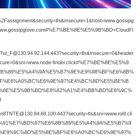
=%2Fassignment&security=tls&insecure=1&host=www.gossipg
i=www.gossipglove.com#%E7%BE%8E%E5%9B%BD+CloudFl
7ut_F@130.94.92.144:443?security=tls&insecure=0&header
secure=0&sni=www.node-finder.click#%E7%BE%8E%E5%9
8B%89%E5%A4%9A%E5%B7%9E%E9%98%BF%E6%8B%
BF%E6%A0%BC%E6%9E%97%E4%BC%8D%E5%BE%B
E%8E%E5%9B%BD%E8%82%A1%E4%BB%BD%E6%9C%
8
TNTE@130.94.68.100:443?security=tls&sni=www.rolll.cli
%91%E7%BD%97%E6%8B%89%E5%A4%9A%E5%B7%9
5%E9%9C%8D%E5%8E%BF%E6%A0%BC%E6%9E%97%