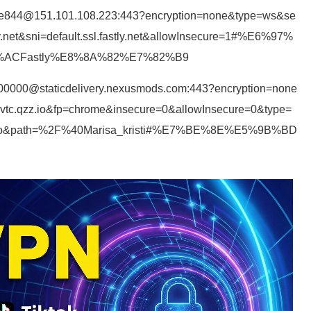
0ce844@151.101.108.223:443?encryption=none&type=ws&se
tly.net&sni=default.ssl.fastly.net&allowInsecure=1#%E6%97%
CFastly%E8%8A%82%E7%82%B9
00000@staticdelivery.nexusmods.com:443?encryption=none
ovtc.qzz.io&fp=chrome&insecure=0&allowInsecure=0&type=
zz.io&path=%2F%40Marisa_kristi#%E7%BE%8E%E5%9B%BD