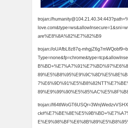
trojan://humanity@104.21.40.34:443?path
love.com&type=ws&allowInsecure=1&sn
are%E8%8A%82%E7%82%B9
trojan://oUAfbL8z87q-mhgjZ6g7mWQobf9=b
Type=none&fp=chrome&type=tcp&allowIn
B%BD+%E7%A7%91%E7%BD%97%E6%
89%E5%B8%95%E9%9C%8D%E5%8E%
7%E6%9D%91%E5%B8%82NTT%E7%B
89%E9%99%90%E5%85%AC%E5%8F%B
trojan://l64tlWoGT6USQr=3WnjWedzvVSHXn8
ck#%E7%BE%8E%E5%9B%BD+%E7%A7
E%E9%98%BF%E6%8B%89%E5%B8%9