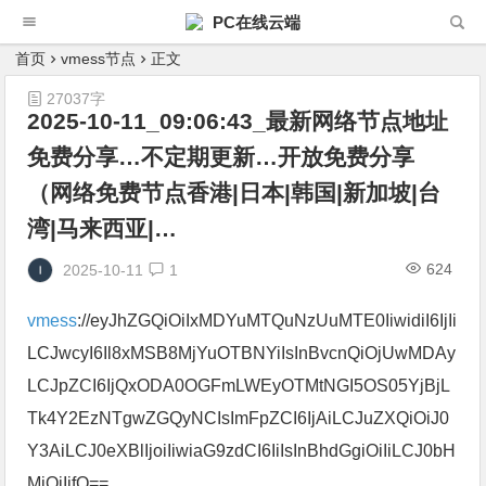
PC在线云端
首页
vmess节点
正文
27037字
2025-10-11_09:06:43_最新网络节点地址
免费分享…不定期更新…开放免费分享
（网络免费节点香港|日本|韩国|新加坡|台
湾|马来西亚|…
624
2025-10-11
1
vmess
://eyJhZGQiOiIxMDYuMTQuNzUuMTE0IiwidiI6IjIi
LCJwcyI6Il8xMSB8MjYuOTBNYiIsInBvcnQiOjUwMDAy
LCJpZCI6IjQxODA0OGFmLWEyOTMtNGI5OS05YjBjL
Tk4Y2EzNTgwZGQyNCIsImFpZCI6IjAiLCJuZXQiOiJ0
Y3AiLCJ0eXBlIjoiIiwiaG9zdCI6IiIsInBhdGgiOiIiLCJ0bH
MiOiIifQ==