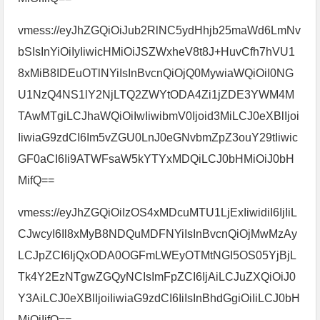
vmess://eyJhZGQiOiJub2RlNC5ydHhjb25maWd6LmNv
bSIsInYiOiIyIiwicHMiOiJSZWxheV8t8J+HuvCfh7hVU1
8xMiB8IDEuOTlNYiIsInBvcnQiOjQ0MywiaWQiOiI0NG
U1NzQ4NS1lY2NjLTQ2ZWYtODA4Zi1jZDE3YWM4M
TAwMTgiLCJhaWQiOiIwIiwibmV0Ijoid3MiLCJ0eXBlIjoi
IiwiaG9zdCI6Im5vZGU0LnJ0eGNvbmZpZ3ouY29tIiwic
GF0aCI6Ii9ATWFsaW5kYTYxMDQiLCJ0bHMiOiJ0bH
MifQ==
vmess://eyJhZGQiOiIzOS4xMDcuMTU1LjExIiwidiI6IjIiL
CJwcyI6Il8xMyB8NDQuMDFNYiIsInBvcnQiOjMwMzAy
LCJpZCI6IjQxODA0OGFmLWEyOTMtNGI5OS05YjBjL
Tk4Y2EzNTgwZGQyNCIsImFpZCI6IjAiLCJuZXQiOiJ0
Y3AiLCJ0eXBlIjoiIiwiaG9zdCI6IiIsInBhdGgiOiIiLCJ0bH
MiOiIifQ==