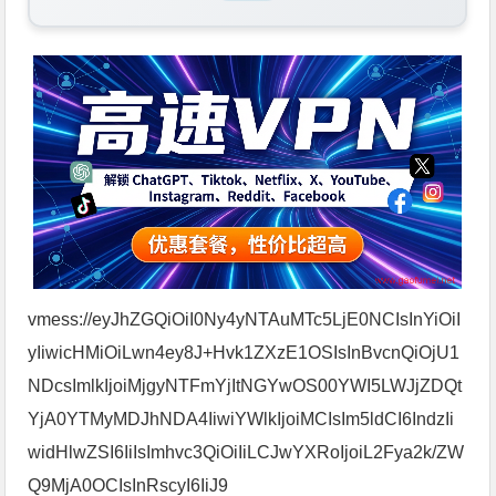
vmess://eyJhZGQiOiI0Ny4yNTAuMTc5LjE0NCIsInYiOiI
yIiwicHMiOiLwn4ey8J+Hvk1ZXzE1OSIsInBvcnQiOjU1
NDcsImlkIjoiMjgyNTFmYjItNGYwOS00YWI5LWJjZDQt
YjA0YTMyMDJhNDA4IiwiYWlkIjoiMCIsIm5ldCI6IndzIi
widHlwZSI6IiIsImhvc3QiOiIiLCJwYXRoIjoiL2Fya2k/ZW
Q9MjA0OCIsInRscyI6IiJ9