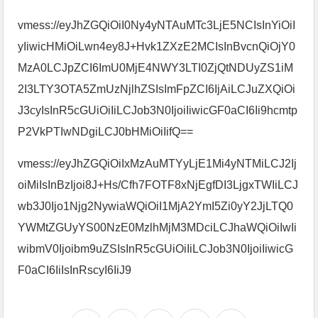
vmess://eyJhZGQiOiI0Ny4yNTAuMTc3LjE5NCIsInYiOiI
yIiwicHMiOiLwn4ey8J+Hvk1ZXzE2MCIsInBvcnQiOjY0
MzA0LCJpZCI6ImU0MjE4NWY3LTI0ZjQtNDUyZS1iM
2I3LTY3OTA5ZmUzNjlhZSIsImFpZCI6IjAiLCJuZXQiOi
J3cyIsInR5cGUiOiIiLCJob3N0IjoiIiwicGF0aCI6Ii9hcmtp
P2VkPTIwNDgiLCJ0bHMiOiIifQ==
vmess://eyJhZGQiOiIxMzAuMTYyLjE1Mi4yNTMiLCJ2Ij
oiMiIsInBzIjoi8J+Hs/Cfh7FOTF8xNjEgfDI3LjgxTWIiLCJ
wb3J0Ijo1Njg2NywiaWQiOiI1MjA2YmI5Zi0yY2JjLTQ0
YWMtZGUyYS00NzE0MzlhMjM3MDciLCJhaWQiOiIwIi
wibmV0Ijoibm9uZSIsInR5cGUiOiIiLCJob3N0IjoiIiwicG
F0aCI6IiIsInRscyI6IiJ9