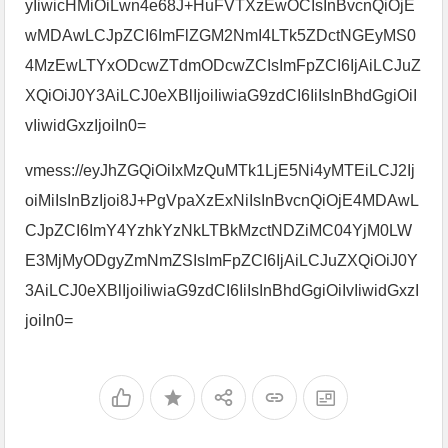
yIiwicHMiOiLwn4e68J+HuFVTXzEwOCIsInBvcnQiOjE
wMDAwLCJpZCI6ImFlZGM2NmI4LTk5ZDctNGEyMS0
4MzEwLTYxODcwZTdmODcwZCIsImFpZCI6IjAiLCJuZ
XQiOiJ0Y3AiLCJ0eXBlIjoiIiwiaG9zdCI6IiIsInBhdGgiOiI
vIiwidGxzIjoiIn0=
vmess://eyJhZGQiOiIxMzQuMTk1LjE5Ni4yMTEiLCJ2Ij
oiMiIsInBzIjoi8J+PgVpaXzExNiIsInBvcnQiOjE4MDAwL
CJpZCI6ImY4YzhkYzNkLTBkMzctNDZiMC04YjM0LW
E3MjMyODgyZmNmZSIsImFpZCI6IjAiLCJuZXQiOiJ0Y
3AiLCJ0eXBlIjoiIiwiaG9zdCI6IiIsInBhdGgiOiIvIiwidGxzI
joiIn0=