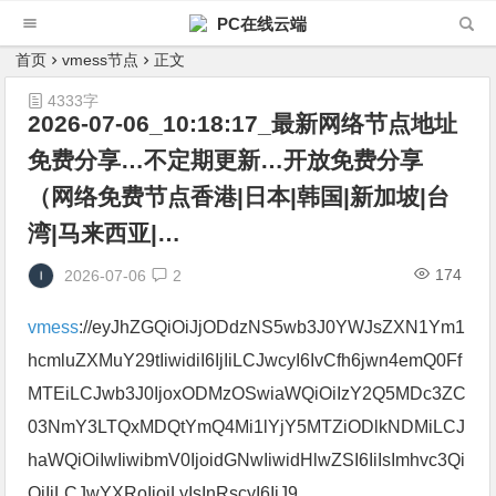
PC在线云端
首页
vmess节点
正文
4333字
2026-07-06_10:18:17_最新网络节点地址
免费分享…不定期更新…开放免费分享
（网络免费节点香港|日本|韩国|新加坡|台
湾|马来西亚|…
174
2026-07-06
2
vmess
://eyJhZGQiOiJjODdzNS5wb3J0YWJsZXN1Ym1
hcmluZXMuY29tIiwidiI6IjIiLCJwcyI6IvCfh6jwn4emQ0Ff
MTEiLCJwb3J0IjoxODMzOSwiaWQiOiIzY2Q5MDc3ZC
03NmY3LTQxMDQtYmQ4Mi1lYjY5MTZiODlkNDMiLCJ
haWQiOiIwIiwibmV0IjoidGNwIiwidHlwZSI6IiIsImhvc3Qi
OiIiLCJwYXRoIjoiLyIsInRscyI6IiJ9