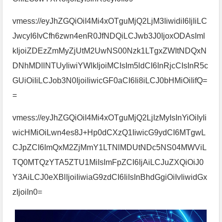
vmess://eyJhZGQiOiI4Mi4xOTguMjQ2LjM3IiwidiI6IjIiLC
JwcyI6IvCfh6zwn4enR0JfNDQiLCJwb3J0IjoxODAsIml
kIjoiZDEzZmMyZjUtM2UwNS00Nzk1LTgxZWItNDQxN
DNhMDllNTUyIiwiYWlkIjoiMCIsIm5ldCI6InRjcCIsInR5c
GUiOiIiLCJob3N0IjoiIiwicGF0aCI6Ii8iLCJ0bHMiOiIifQ=
=
vmess://eyJhZGQiOiI4Mi4xOTguMjQ2LjIzMyIsInYiOiIyIi
wicHMiOiLwn4es8J+Hp0dCXzQ1IiwicG9ydCI6MTgwL
CJpZCI6ImQxM2ZjMmY1LTNlMDUtNDc5NS04MWViL
TQ0MTQzYTA5ZTU1MiIsImFpZCI6IjAiLCJuZXQiOiJ0
Y3AiLCJ0eXBlIjoiIiwiaG9zdCI6IiIsInBhdGgiOiIvIiwidGx
zIjoiIn0=