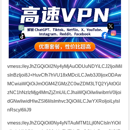
vmess://eyJhZGQiOiI2Ny4yMjAuODUuNDYiLCJ2IjoiMiI
sInBzIjoi8J+HuvCfh7hVU18xMDciLCJwb3J0IjoxODAw
MCwiaWQiOiJmOGM4ZGMzZC0wZDM3LTQ2YjAtOGI
zNC1hNzIzMjg4MmZjZmUiLCJhaWQiOiIwIiwibmV0Ijoi
dGNwIiwidHlwZSI6IiIsImhvc3QiOiIiLCJwYXRoIjoiLyIsI
nRscyI6IiJ9
vmess://eyJhZGQiOiI0Ny4yNTAuMTM1LjI0NCIsInYiOiI