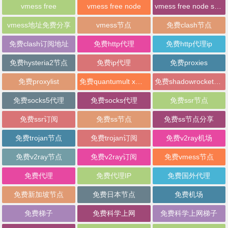
vmess free
vmess free node
vmess free node sharing
vmess地址免费分享
vmess节点
免费clash节点
免费clash订阅地址
免费http代理
免费http代理ip
免费hysteria2节点
免费ip代理
免费proxies
免费proxylist
免费quantumult x节点
免费shadowrocket节点
免费socks5代理
免费socks代理
免费ssr节点
免费ssr订阅
免费ss节点
免费ss节点分享
免费trojan节点
免费trojan订阅
免费v2ray机场
免费v2ray节点
免费v2ray订阅
免费vmess节点
免费代理
免费代理IP
免费国外代理
免费新加坡节点
免费日本节点
免费机场
免费梯子
免费科学上网
免费科学上网梯子