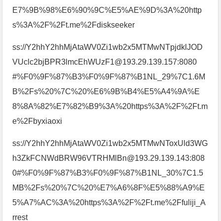
E7%9B%98%E6%90%9C%E5%AE%9D%3A%20http
s%3A%2F%2Ft.me%2Fdiskseeker
ss://Y2hhY2hhMjAtaWV0Zi1wb2x5MTMwNTpjdklJOD
VUclc2bjBPR3lmcEhWUzF1@193.29.139.157:8080
#%F0%9F%87%B3%F0%9F%87%B1NL_29%7C1.6M
B%2Fs%20%7C%20%E6%9B%B4%E5%A4%9A%E
8%8A%82%E7%82%B9%3A%20https%3A%2F%2Ft.m
e%2Fbyxiaoxi
ss://Y2hhY2hhMjAtaWV0Zi1wb2x5MTMwNToxUld3WG
h3ZkFCNWdBRW96VTRHMlBn@193.29.139.143:808
0#%F0%9F%87%B3%F0%9F%87%B1NL_30%7C1.5
MB%2Fs%20%7C%20%E7%A6%8F%E5%88%A9%E
5%A7%AC%3A%20https%3A%2F%2Ft.me%2Ffuliji_A
rrest