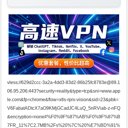
vless://629d2ccc-3a2a-4dd3-83d2-86b25fc8783e@89.1
06.95.206:443?security=reality&type=tcp&sni=www.app
le.com&fp=chrome&flow=xtls-rprx-vision&sid=23&pbk=
V6FabatADtcX7aO9KMjGCadJC4LuQ_5nRViab-z-nFQ
&encryption=none#%F0%9F%87%AB%F0%9F%87%B
7FR_11%7C2.7MB%2Fs%20%7C%20%E7%BD%91%