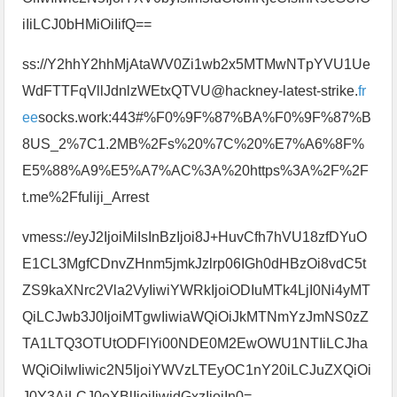
iIiLCJ0bHMiOiIifQ==
ss://Y2hhY2hhMjAtaWV0Zi1wb2x5MTMwNTpYVU1Ue
WdFTTFqVllJdnlzWEtxQTVU@hackney-latest-strike.
fr
ee
socks.work:443#%F0%9F%87%BA%F0%9F%87%B
8US_2%7C1.2MB%2Fs%20%7C%20%E7%A6%8F%
E5%88%A9%E5%A7%AC%3A%20https%3A%2F%2F
t.me%2Ffuliji_Arrest
vmess://eyJ2IjoiMiIsInBzIjoi8J+HuvCfh7hVU18zfDYuO
E1CL3MgfCDnvZHnm5jmkJzlrp06IGh0dHBzOi8vdC5t
ZS9kaXNrc2Vla2VyIiwiYWRkIjoiODIuMTk4LjI0Ni4yMT
QiLCJwb3J0IjoiMTgwIiwiaWQiOiJkMTNmYzJmNS0zZ
TA1LTQ3OTUtODFlYi00NDE0M2EwOWU1NTIiLCJha
WQiOiIwIiwic2N5IjoiYWVzLTEyOC1nY20iLCJuZXQiOi
J0Y3AiLCJ0eXBlIjoiIiwidGxzIjoiIn0=