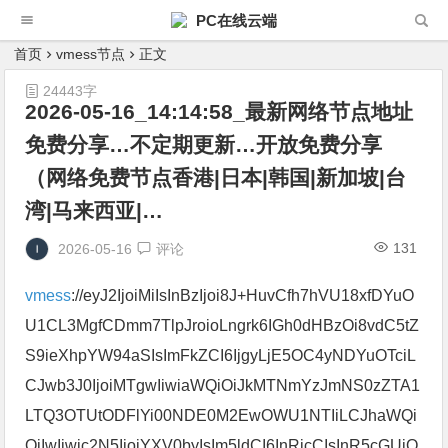
PC在线云端
首页
vmess节点
正文
24443字
2026-05-16_14:14:58_最新网络节点地址
免费分享…不定期更新…开放免费分享
（网络免费节点香港|日本|韩国|新加坡|台
湾|马来西亚|…
131
2026-05-16
评论
vmess
://eyJ2IjoiMiIsInBzIjoi8J+HuvCfh7hVU18xfDYuO
U1CL3MgfCDmm7TlpJroioLngrk6IGh0dHBzOi8vdC5tZ
S9ieXhpYW94aSIsImFkZCI6IjgyLjE5OC4yNDYuOTciL
CJwb3J0IjoiMTgwIiwiaWQiOiJkMTNmYzJmNS0zZTA1
LTQ3OTUtODFlYi00NDE0M2EwOWU1NTIiLCJhaWQi
OiIwIiwic2N5IjoiYXV0byIsIm5ldCI6InRjcCIsInR5cGUiO