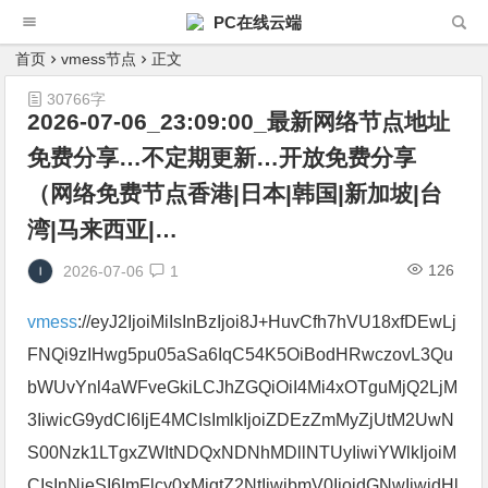
PC在线云端
首页
vmess节点
正文
30766字
2026-07-06_23:09:00_最新网络节点地址
免费分享…不定期更新…开放免费分享
（网络免费节点香港|日本|韩国|新加坡|台
湾|马来西亚|…
126
2026-07-06
1
vmess
://eyJ2IjoiMiIsInBzIjoi8J+HuvCfh7hVU18xfDEwLj
FNQi9zIHwg5pu05aSa6IqC54K5OiBodHRwczovL3Qu
bWUvYnl4aWFveGkiLCJhZGQiOiI4Mi4xOTguMjQ2LjM
3IiwicG9ydCI6IjE4MCIsImlkIjoiZDEzZmMyZjUtM2UwN
S00Nzk1LTgxZWItNDQxNDNhMDllNTUyIiwiYWlkIjoiM
CIsInNjeSI6ImFlcy0xMjgtZ2NtIiwibmV0IjoidGNwIiwidHl