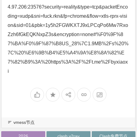
4.97.206:23576?security=reality&type=tcp&packetEnco
ding=xudp&sni=fuck.rkn&fp=chrome&flow=xtls-rprx-visi
on&sid=01&pbk=1y5h2FGWKXTJ9xLPCqPo6Mw7Rxo
Zzh6fGkEQKNxpZ3s&encryption=none#%F0%9F%8
7%BA%F0%9F%87%B8US_28%7C1.9MB%2Fs%20%
7C%20%E6%9B%B4%E5%A4%9A%E8%8A%82%E
7%82%B9%3A%20https%3A%2F%2Ft.me%2Fbyxiaox
i
vmess节点
2026
clash v2ray
Clash免费节点