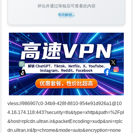
评论并通过审核后可查看此内容
等待解锁...
vless://986907c0-34b9-428f-8810-954e91d926a1@10
4.16.174.118:443?security=tls&type=xhttp&path=%2Fpl
&host=rplcdn.ultran.ir&packetEncoding=xudp&sni=rplc
dn.ultran.ir&fp=chrome&mode=auto&encryption=none