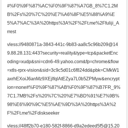
#%F0%9F%87%AC%F0%9F%87%A7GB_8%7C1.2M
B%2Fs%20%7C%20%E7%A6%8F%E5%88%A9%E
5%A7%AC%3A%20https%3A%2F%2Ft.me%2Ffuliji_A
rrest
vless://9480871a-3843-441c-9b83-aa8c5c96b209@14
9.88.28.131:443?security=reality&type=tcp&packetEnc
oding=xudp&sni=cdn6-49.yahoo.com&fp=chrome&flow
=xtls-rprx-vision&sid=3c9c5d01c6f824dd&pbk=CMkW1
axrhEXoiJ6anMz9XEjlfqlAtEZya7L0b5ZPMyw&encrypt
ion=none#%F0%9F%87%AB%F0%9F%87%B7FR_9%
7C1.7MB%2Fs%20%7C%20%E7%BD%91%E7%9B%
98%E6%90%9C%E5%AE%9D%3A%20https%3A%2
F%2Ft.me%2Fdiskseeker
vless://48ff2b70-e180-582f-8866-d9a2edeed5f5@15.20