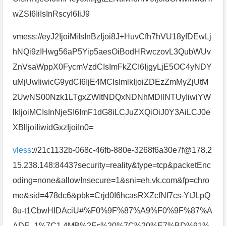
wZSI6IiIsInRscyI6IiJ9
vmess://eyJ2IjoiMiIsInBzIjoi8J+HuvCfh7hVU18yfDEwLj
hNQi9zIHwg56aP5Yip5aesOiBodHRwczovL3QubWUv
ZnVsaWppX0FycmVzdCIsImFkZCI6IjgyLjE5OC4yNDY
uMjUwIiwicG9ydCI6IjE4MCIsImlkIjoiZDEzZmMyZjUtM
2UwNS00Nzk1LTgxZWItNDQxNDNhMDllNTUyIiwiYW
lkIjoiMCIsInNjeSI6ImF1dG8iLCJuZXQiOiJ0Y3AiLCJ0e
XBlIjoiIiwidGxzIjoiIn0=
vless
://21c1132b-068c-46fb-880e-3268f6a30e7f@178.2
15.238.148:8443?security=reality&type=tcp&packetEnc
oding=none&allowInsecure=1&sni=eh.vk.com&fp=chro
me&sid=478dc6&pbk=Crjd0I6hcasRXZcfNf7cs-YtJLpQ
8u-t1CbwHIDAciU#%F0%9F%87%A9%F0%9F%87%A
ADE_1%7C1.4MB%2Fs%20%7C%20%E7%BD%91%