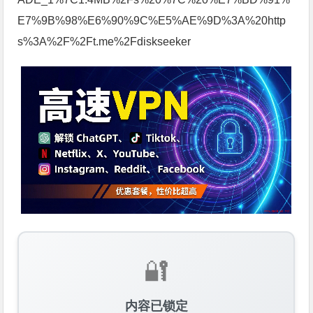
E7%9B%98%E6%90%9C%E5%AE%9D%3A%20http
s%3A%2F%2Ft.me%2Fdiskseeker
🔐
内容已锁定