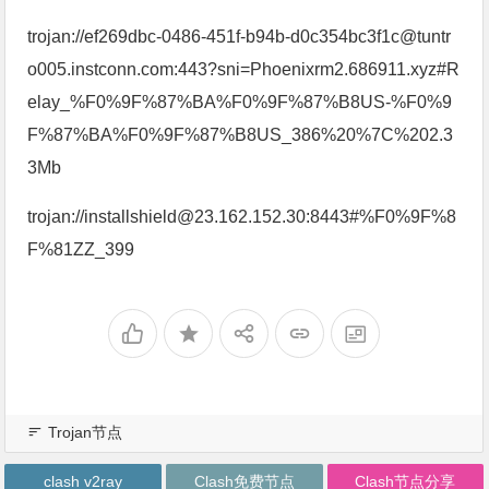
trojan://ef269dbc-0486-451f-b94b-d0c354bc3f1c@tuntr
o005.instconn.com:443?sni=Phoenixrm2.686911.xyz#R
elay_%F0%9F%87%BA%F0%9F%87%B8US-%F0%9
F%87%BA%F0%9F%87%B8US_386%20%7C%202.3
3Mb
trojan://installshield@23.162.152.30:8443#%F0%9F%8
F%81ZZ_399
Trojan节点
clash v2ray
Clash免费节点
Clash节点分享