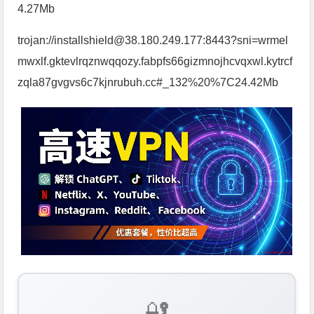
4.27Mb
trojan://installshield@38.180.249.177:8443?sni=wrmel
mwxlf.gktevlrqznwqqozy.fabpfs66gizmnojhcvqxwl.kytrcf
zqla87gvgvs6c7kjnrubuh.cc#_132%20%7C24.42Mb
🔐